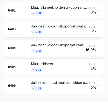
Muut jalkineet, joiden ulkopohjat ja päälliset ovat kumia tai muovia
TULLI
6402
16%
NIMIKE
Jalkineet, joiden ulkopohjat ovat kumia, muovia, nahkaa tai tekonahkaa ja päälliset nahkaa
TULLI
6403
8%
NIMIKE
Jalkineet, joiden ulkopohjat ovat kumia, muovia, nahkaa tai tekonahkaa ja päälliset tekstiiliainetta
TULLI
6404
16.9%
NIMIKE
Muut jalkineet
TULLI
6405
4%
NIMIKE
Jalkineiden osat (mukaan lukien päälliset, myös jos ne on kiinnitetty muihin pohjiin kuin ulkopohjiin); irtopohjat, kantapäätyynyt ja niiden kaltaiset tavarat; nilkkaimet, säärystimet ja niiden kaltaiset tavarat sekä niiden osat
TULLI
6406
0%
NIMIKE