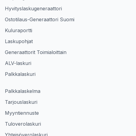
Hyvityslaskugeneraattori
Ostotilaus-Generaattori Suomi
Kuluraportti
Laskupohjat
Generaattorit Toimialoittain
ALV-laskuri
Palkkalaskuri
Palkkalaskelma
Tarjouslaskuri
Myyntiennuste
Tuloverolaskuri
Yhteisöverolaskuri