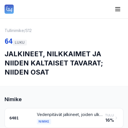
Tullinimike
/
S12
64
LUKU
JALKINEET, NILKKAIMET JA
NIIDEN KALTAISET TAVARAT;
NIIDEN OSAT
Nimike
Vedenpitävät jalkineet, joiden ulkopohjat ja päälliset ovat kumia tai muovia ja joiden päällisiä ei ole kiinnitetty pohjaan eikä koottu ompelemalla, niittaamalla, naulaamalla, ruuvaamalla, tapittamalla tai niiden kaltaisella menetelmällä
TULLI
6401
16%
NIMIKE