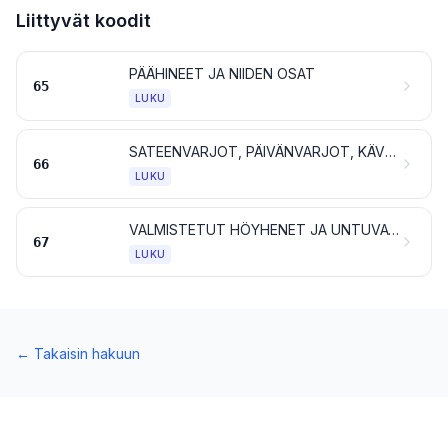
Liittyvät koodit
PÄÄHINEET JA NIIDEN OSAT
65
LUKU
SATEENVARJOT, PÄIVÄNVARJOT, KÄVELYKEPIT, ISTUINKEPIT, RUOSKAT, RATSUPIISKAT SEKÄ NIIDEN OSAT
66
LUKU
VALMISTETUT HÖYHENET JA UNTUVAT SEKÄ HÖYHENISTÄ TAI UNTUVISTA VALMISTETUT TAVARAT; TEKOKUKAT; HIUKSISTA VALMISTETUT TAVARAT
67
LUKU
←
Takaisin hakuun