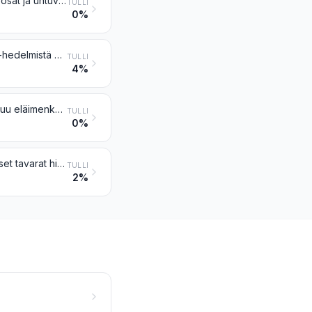
Höyhen- ja untuvapeitteiset linnun nahat ja muut osat, höyhenet, höyhenen osat ja untuvat sekä niistä valmistetut tavarat (muut kuin nimikkeen 0505 tavarat sekä valmistetut sulkakynät ja ruodit)
TULLI
0%
Tekokukat, -lehdet ja -hedelmät sekä niiden osat; tekokukista, -lehdistä ja -hedelmistä valmistetut tavarat
TULLI
4%
Hiukset, muokatut, ohennetut, valkaistut tai muulla tavalla valmistetut; villa, muu eläimenkarva ja muut tekstiiliaineet, jotka on käsitelty peruukkien tai niiden kaltaisten tavaroiden valmistusta varten
TULLI
0%
Peruukit ja tekoparrat, irtokulmakarvat ja -ripset, irtopalmikot ja niiden kaltaiset tavarat hiuksista, eläimenkarvasta tai tekstiiliaineesta valmistetut; muualle kuulumattomat hiuksista valmistetut tavarat
TULLI
2%