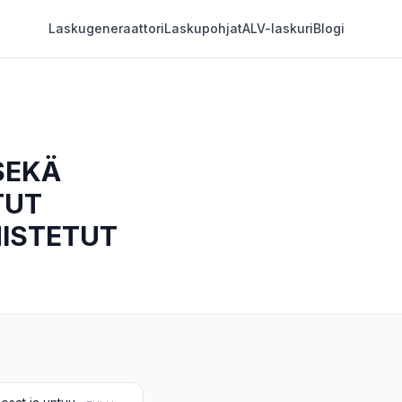
Laskugeneraattori
Laskupohjat
ALV-laskuri
Blogi
SEKÄ
TUT
MISTETUT