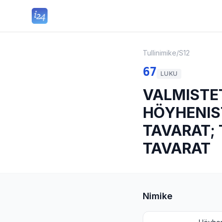
Tullinimike
/
S12
67
LUKU
VALMISTE
HÖYHENIS
TAVARAT;
TAVARAT
Nimike