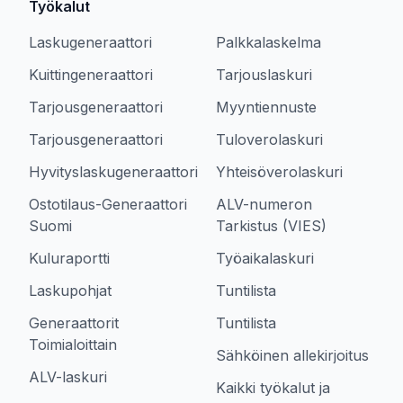
Työkalut
Laskugeneraattori
Palkkalaskelma
Kuittingeneraattori
Tarjouslaskuri
Tarjousgeneraattori
Myyntiennuste
Tarjousgeneraattori
Tuloverolaskuri
Hyvityslaskugeneraattori
Yhteisöverolaskuri
Ostotilaus-Generaattori
ALV-numeron
Suomi
Tarkistus (VIES)
Kuluraportti
Työaikalaskuri
Laskupohjat
Tuntilista
Generaattorit
Tuntilista
Toimialoittain
Sähköinen allekirjoitus
ALV-laskuri
Kaikki työkalut ja