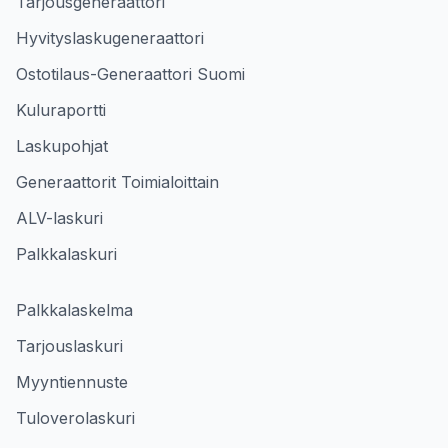
Tarjousgeneraattori
Hyvityslaskugeneraattori
Ostotilaus-Generaattori Suomi
Kuluraportti
Laskupohjat
Generaattorit Toimialoittain
ALV-laskuri
Palkkalaskuri
Palkkalaskelma
Tarjouslaskuri
Myyntiennuste
Tuloverolaskuri