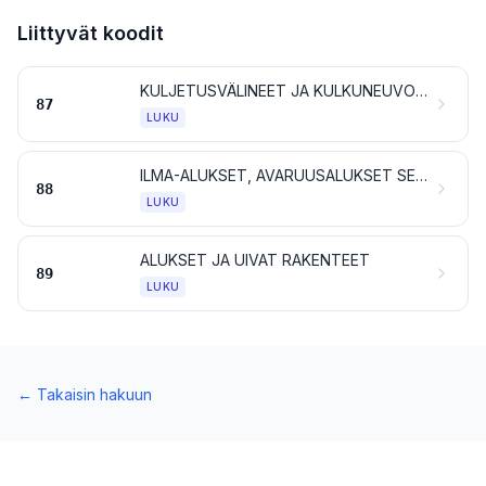
Liittyvät koodit
KULJETUSVÄLINEET JA KULKUNEUVOT, MUUT KUIN RAUTATIEN TAI RAITIOTIEN LIIKKUVAAN KALUSTOON KUULUVAT, SEKÄ NIIDEN OSAT JA TARVIKKEET
87
LUKU
ILMA-ALUKSET, AVARUUSALUKSET SEKÄ NIIDEN OSAT
88
LUKU
ALUKSET JA UIVAT RAKENTEET
89
LUKU
←
Takaisin hakuun