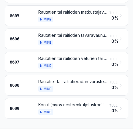
Rautatien tai raitiotien matkustajavaunut, itseliikkumattomat; matkatavara-, posti- ja muut rautatien tai raitiotien erikoisvaunut, itseliikkumattomat (ei kuitenkaan nimikkeeseen 8604 kuuluvat)
TULLI
8605
0%
NIMIKE
Rautatien tai raitiotien tavaravaunut, itseliikkumattomat
TULLI
8606
0%
NIMIKE
Rautatien tai raitiotien veturien tai muun liikkuvan kaluston osat
TULLI
8607
0%
NIMIKE
Rautatie- tai raitiotieradan varusteet ja kiinteät laitteet; mekaaniset (myös sähkömekaaniset) merkinanto-, turva- tai liikenteenvalvonta- tai -ohjauslaitteet rautateitä, raitioteitä, katuja, teitä, sisävesiväyliä, paikoitustiloja, satamia tai lentokenttiä varten; edellä mainittujen tavaroiden osat
TULLI
8608
0%
NIMIKE
Kontit (myös nesteenkuljetuskontit), jotka on erityisesti suunniteltu ja varustettu yhtä tai useampaa kuljetusmuotoa varten
TULLI
8609
0%
NIMIKE