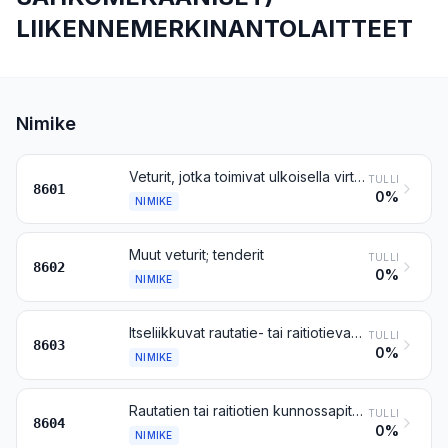
LIIKENNEMERKINANTOLAITTEET
Nimike
Veturit, jotka toimivat ulkoisella virtalähteellä tai sähköakuilla
TULLI
8601
0%
NIMIKE
Muut veturit; tenderit
TULLI
8602
0%
NIMIKE
Itseliikkuvat rautatie- tai raitiotievaunut, muut kuin nimikkeeseen 8604 kuuluvat
TULLI
8603
0%
NIMIKE
Rautatien tai raitiotien kunnossapito- tai huoltovaunut, myös itseliikkuvat (esim. työpajavaunut, nosturivaunut, raiteenalustan sulloimet, raiteenoikaisukoneet, koestusvaunut ja resiinat)
TULLI
8604
0%
NIMIKE