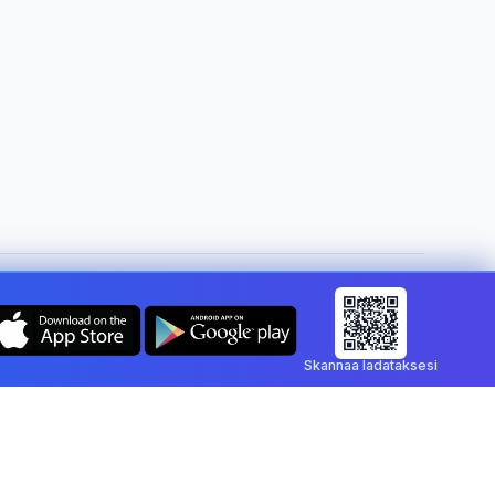
Vaihda maa:
Finland
Skannaa ladataksesi