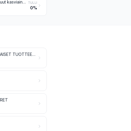
Kasvimehut ja -uutteet; pektiiniaineet, pektinaatit ja pektaatit; agar-agar ja muut kasviaineista saadut kasvilimat ja paksunnosaineet, myös modifioidut
TULLI
0%
ELÄVÄT PUUT JA MUUT ELÄVÄT KASVIT; SIPULIT, JUURET JA NIIDEN KALTAISET TUOTTEET; LEIKKOKUKAT JA LEIKKOVIHREÄ
ORET