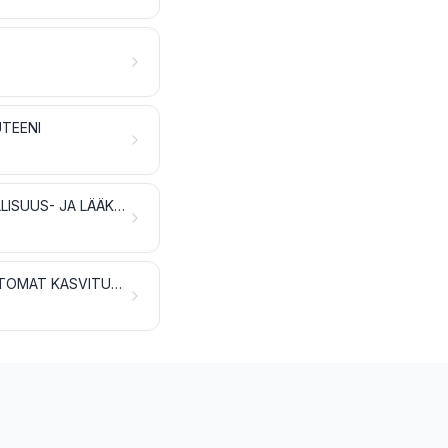
UTEENI
ÖLJYSIEMENET JA -HEDELMÄT; ERINÄISET SIEMENET JA HEDELMÄT; TEOLLISUUS- JA LÄÄKEKASVIT; OLJET JA KASVIREHU
KASVIPERÄISET PUNONTA- JA PALMIKOINTIAINEET; MUUALLE KUULUMATTOMAT KASVITUOTTEET