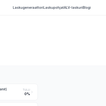
Laskugeneraattori
Laskupohjat
ALV-laskuri
Blogi
amit)
TULLI
0%