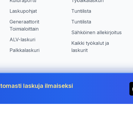
Kuluraportti
Työaikalaskuri
Laskupohjat
Tuntilista
Generaattorit
Tuntilista
Toimialoittain
Sähköinen allekirjoitus
ALV-laskuri
Kaikki työkalut ja
Palkkalaskuri
laskurit
siä maassa Finland
tomasti laskuja ilmaiseksi