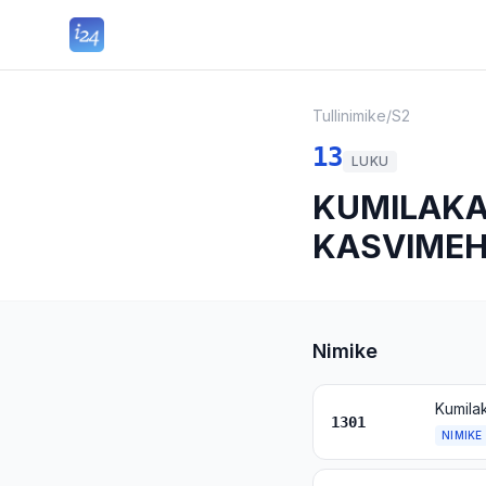
Tullinimike
/
S2
13
LUKU
KUMILAKAT
KASVIMEH
Nimike
Kumilak
1301
NIMIKE