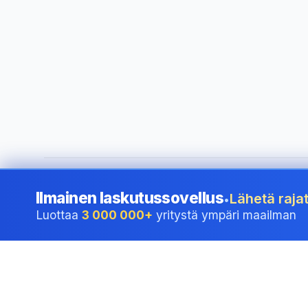
©
2026
i24 Limited. All rights reserved.
•
Palvelemme yrityk
Ilmainen laskutussovellus
Lähetä rajat
•
Luottaa
3 000 000+
yritystä ympäri maailman