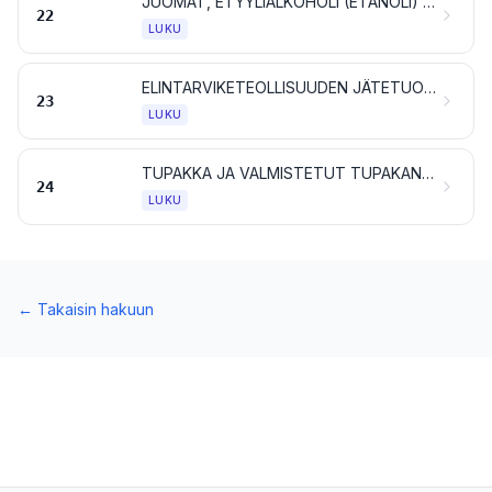
JUOMAT, ETYYLIALKOHOLI (ETANOLI) JA ETIKKA
22
LUKU
ELINTARVIKETEOLLISUUDEN JÄTETUOTTEET JA JÄTTEET; VALMISTETTU REHU
23
LUKU
TUPAKKA JA VALMISTETUT TUPAKANKORVIKKEET; TUOTTEET, MYÖS NIKOTIINIA SISÄLTÄVÄT, JOTKA ON TARKOITUS HENGITTÄÄ SISÄÄN ILMAN POLTTAMISTA; MUUT NIKOTIINIA SISÄLTÄVÄT TUOTTEET, JOTKA ON TARKOITETTU IHMISTEN NIKOTIININSAANTIIN
24
LUKU
←
Takaisin hakuun