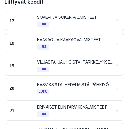
Liittyvät koodit
SOKERI JA SOKERIVALMISTEET
17
LUKU
KAAKAO JA KAAKAOVALMISTEET
18
LUKU
VILJASTA, JAUHOISTA, TÄRKKELYKSESTÄ TAI MAIDOSTA VALMISTETUT TUOTTEET; LEIPOMATUOTTEET
19
LUKU
KASVIKSISTA, HEDELMISTÄ, PÄHKINÖISTÄ TAI MUISTA KASVINOSISTA VALMISTETUT TUOTTEET
20
LUKU
ERINÄISET ELINTARVIKEVALMISTEET
21
LUKU