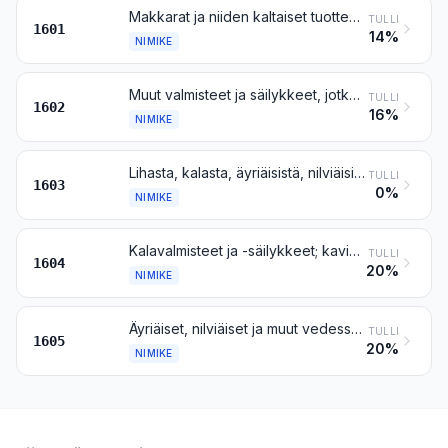
Makkarat ja niiden kaltaiset tuotteet, jotka on valmistettu lihasta, muista eläimenosista, verestä tai hyönteisistä; näihin tuotteisiin perustuvat elintarvikevalmisteet
TULLI
1601
14%
NIMIKE
Muut valmisteet ja säilykkeet, jotka on valmistettu lihasta, muista eläimenosista, verestä tai hyönteisistä
TULLI
1602
16%
NIMIKE
Lihasta, kalasta, äyriäisistä, nilviäisistä tai muista vedessä elävistä selkärangattomista saadut uutteet ja mehut
TULLI
1603
0%
NIMIKE
Kalavalmisteet ja -säilykkeet; kaviaari ja kalanmädistä valmistetut kaviaarinkorvikkeet
TULLI
1604
20%
NIMIKE
Äyriäiset, nilviäiset ja muut vedessä elävät selkärangattomat, valmistetut tai säilötyt
TULLI
1605
20%
NIMIKE