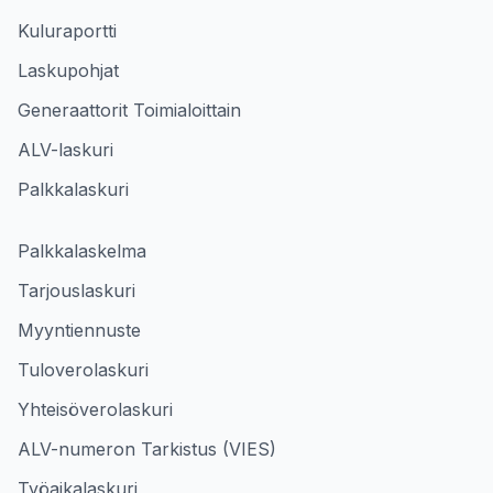
Kuluraportti
Laskupohjat
Generaattorit Toimialoittain
ALV-laskuri
Palkkalaskuri
Palkkalaskelma
Tarjouslaskuri
Myyntiennuste
Tuloverolaskuri
Yhteisöverolaskuri
ALV-numeron Tarkistus (VIES)
Työaikalaskuri