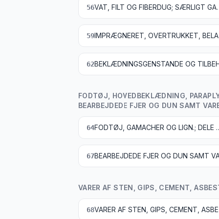
VAT, FILT OG FIBERDUG; SÆRLIGT GARN
56
IMPRÆGN
59
62
FODTØJ, HOVEDBEKLÆDNING, PARAPLYE
BEARBEJDEDE FJER OG DUN SAMT VAR
FODTØJ, GAMACHER OG 
64
67
VARER AF STEN, GIPS, CEMENT, ASBE
VARER 
68