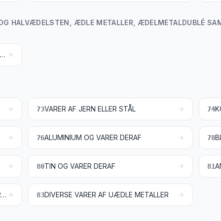
 OG HALVÆDELSTEN, ÆDLE METALLER, ÆDELMETALDUBLÉ SAMT
NATURPERLER, KULTURPERLER, ÆDEL- OG HALVÆDELSTEN, ÆDLE METALLER, ÆDELMETALDUBLÉ SAMT VARER AF DISSE MATERIALER; BIJOUTERIVARER; MØNTER
VARER AF JERN ELLER STÅL
K
73
74
ALUMINIUM OG VARER DERAF
B
76
78
TIN OG VARER DERAF
80
81
VÆRKTØJ, REDSKABER, KNIVE, SKEER OG GAFLER SAMT DELE DERTIL, AF UÆDLE METALLER
DIVERSE VARER AF UÆDLE METALLER
83