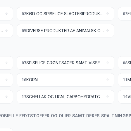
KØD OG SPISELIGE SLAGTEBIPRODUKTER
02
03
ERIPRODUKTER; FUGLEÆG; NATURLIG HONNING; SPISELIGE PRODUKTER AF ANIMALSK OPRINDELSE, IKKE ANDETSTEDS TARIFERET
DIVERSE PRODUKTER AF ANIMALSK OPRINDELSE, IKKE ANDETSTEDS TARIFERET
05
LEVENDE TRÆER OG ANDRE LEVENDE PLANTER; LØG, RØDDER OG LIGN.; AFSKÅRNE BLOMSTER OG BLADE
SPISELIGE GRØNTSAGER SAMT VISSE RØDDER OG RODKNOLDE
07
08
KORN
10
11
RØ OG FRUGTER; PLANTER TIL INDUSTRIEL OG MEDICINSK BRUG; HALM OG FODERPLANTER
SCHELLAK OG LIGN.; CARBOHYDRATGUMMIER OG NATURHARPIKSER SAMT ANDRE PLANTESAFTER OG PLANTEEKSTRAKTER
13
14
ROBIELLE FEDTSTOFFER OG OLIER SAMT DERES SPALTNINGSP