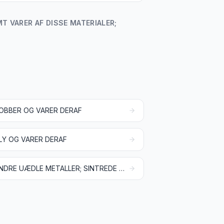
 VARER AF DISSE MATERIALER;
OBBER OG VARER DERAF
LY OG VARER DERAF
ANDRE UÆDLE METALLER; SINTREDE KERAMISKE METALLER (CERMETS); VARER AF DISSE MATERIALER