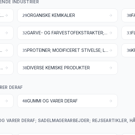
ENDE INDUSTRIER
UORGANISKE KEMIKALIER; UORGANISKE ELLER ORGANISKE FORBINDELSER AF ÆDLE METALLER, AF SJÆLDNE JORDARTERS METALLER, AF RADIOAKTIVE GRUNDSTOFFER OG AF ISOTOPER
ORGANISKE KEMIKALIER
F
29
30
GARVE- OG FARVESTOFEKSTRAKTER; GARVESYRER OG DERIVATER DERAF; FARVER, PIGMENTER OG ANDRE FARVESTOFFER; MALING OG LAKKER; KIT, SPARTELMASSE OG LIGN.; TRYKFARVER, BLÆK OG TUSCH
32
33
SYNTETISK VOKS OG TILBEREDT VOKS, PUDSE- OG SKUREMIDLER, LYS OG LIGNENDE PRODUKTER, MODELLERMASSE, DENTALVOKS OG ANDRE DENTALPRÆPARATER PÅ BASIS AF GIPS
PROTEINER; MODIFICERET STIVELSE; LIM OG KLISTER; ENZYMER
35
36
FISKE OG KINEMATOGRAFISKE ARTIKLER
DIVERSE KEMISKE PRODUKTER
38
RER DERAF
GUMMI OG VARER DERAF
40
 OG VARER DERAF; SADELMAGERARBEJDER; REJSEARTIKLER, 