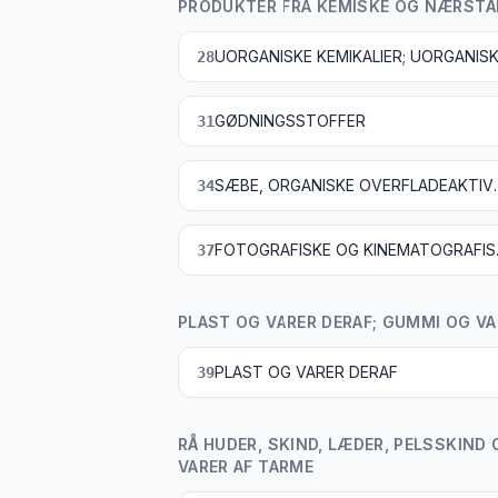
PRODUKTER FRA KEMISKE OG NÆRSTÅ
28
GØDNINGSSTOFFER
31
SÆBE, ORGANISKE OVERFLADEAKTIVE STOFFER SAMT VASKE- OG RENGØRINGSMIDLER, SMØREMIDLER, 
34
FOTOGRA
37
PLAST OG VARER DERAF; GUMMI OG VA
PLAST OG VARER DERAF
39
RÅ HUDER, SKIND, LÆDER, PELSSKIND
VARER AF TARME