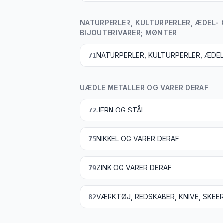
NATURPERLER, KULTURPERLER, ÆDEL-
BIJOUTERIVARER; MØNTER
71
UÆDLE METALLER OG VARER DERAF
JERN OG STÅL
72
NIKKEL OG VARER DERAF
75
ZINK OG VARER DERAF
79
82