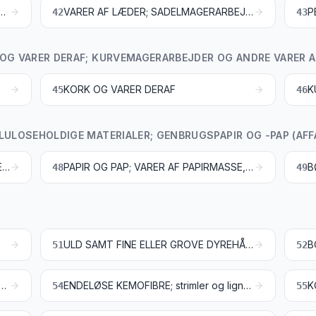
KIND (UNDTAGEN PELSSKIND) SAMT LÆDER
VARER AF LÆDER; SADELMAGERARBEJDER; REJSEARTIKLER, HÅNDTASKER OG LIGNENDE VARER; VARER AF TARME
42
43
 OG VARER DERAF; KURVEMAGERARBEJDER OG ANDRE VARER A
KORK OG VARER DERAF
45
46
LULOSEHOLDIGE MATERIALER; GENBRUGSPAPIR OG -PAP (AFFA
PAPIRMASSE AF TRÆ ELLER ANDRE CELLULOSEHOLDIGE MATERIALER; GENBRUGSPAPIR OG -PAP (AFFALD)
PAPIR OG PAP; VARER AF PAPIRMASSE, PAPIR OG PAP
48
49
ULD SAMT FINE ELLER GROVE DYREHÅR; GARN OG VÆVET STOF AF HESTEHÅR
B
51
52
BILSKE TEKSTILFIBRE; PAPIRGARN OG VÆVET STOF AF PAPIRGARN
ENDELØSE KEMOFIBRE; strimler og lignende af endeløse kemofibre
K
54
55