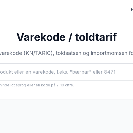
Varekode / toldtarif
varekode (KN/TARIC), toldsatsen og importmomsen for
mindeligt sprog eller en kode på 2-10 cifre.