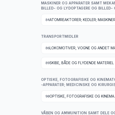
MASKINER OG APPARATER SAMT MEKANI
BILLED- OG LYDOPTAGERE OG BILLED- 
84
TRANSPORTMIDLER
86
SKIBE, BÅDE OG FLYDENDE MATERIEL
89
OPTISKE, FOTOGRAFISKE OG KINEMAT
-APPARATER; MEDICINSKE OG KIRURGI
OPTISKE, FOTOGRAFISKE OG KINEMATOGRAFISKE INSTRUMENTER OG APPARATER; MÅLE
90
VÅBEN OG AMMUNITION SAMT DELE OG