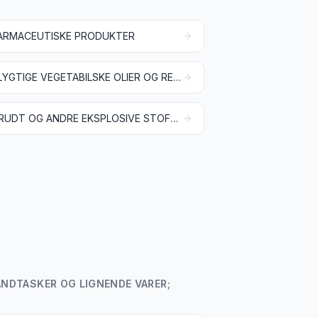
ARMACEUTISKE PRODUKTER
FLYGTIGE VEGETABILSKE OLIER OG RESINOIDER; PARFUMEVARER, KOSMETIK OG TOILETMIDLER
KRUDT OG ANDRE EKSPLOSIVE STOFFER; PYROTEKNISKE ARTIKLER; TÆNDSTIKKER; PYROFORE LEGERINGER; VISSE BRÆNDBARE MATERIALER
HÅNDTASKER OG LIGNENDE VARER;