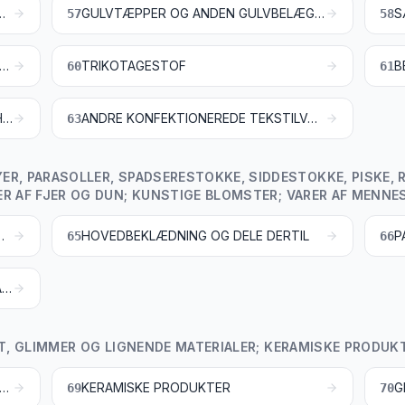
; SEJLGARN, REB OG TOVVÆRK SAMT VARER DERAF
GULVTÆPPER OG ANDEN GULVBELÆGNING AF TEKSTILMATERIALER
57
58
ERET, OVERTRUKKET, BELAGT ELLER LAMINERET TEKSTILSTOF; TEKNISKE VARER AF TEKSTIL
TRIKOTAGESTOF
60
61
BEKLÆDNINGSGENSTANDE OG TILBEHØR TIL BEKLÆDNINGSGENSTANDE, UNDTAGEN VARER AF TRIKOTAGE
ANDRE KONFEKTIONEREDE TEKSTILVARER; HÅNDARBEJDSSÆT; BRUGTE BEKLÆDNINGSGENSTANDE OG BRUGTE TEKSTILVARER; KLUDE
63
R, PARASOLLER, SPADSERESTOKKE, SIDDESTOKKE, PISKE, R
ER AF FJER OG DUN; KUNSTIGE BLOMSTER; VARER AF MENNE
LIGN.; DELE DERTIL
HOVEDBEKLÆDNING OG DELE DERTIL
65
66
BEARBEJDEDE FJER OG DUN SAMT VARER AF FJER OG DUN; KUNSTIGE BLOMSTER; VARER AF MENNESKEHÅR
ST, GLIMMER OG LIGNENDE MATERIALER; KERAMISKE PRODUK
AF STEN, GIPS, CEMENT, ASBEST, GLIMMER OG LIGNENDE MATERIALER
KERAMISKE PRODUKTER
G
69
70