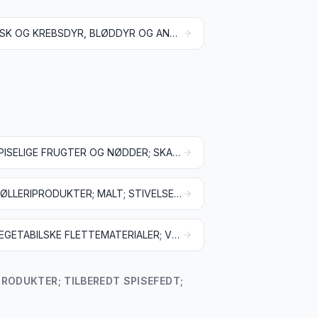
FISK OG KREBSDYR, BLØDDYR OG ANDRE HVIRVELLØSE VANDDYR
SPISELIGE FRUGTER OG NØDDER; SKALLER AF CITRUSFRUGTER OG MELONER
MØLLERIPRODUKTER; MALT; STIVELSE; INULIN; HVEDEGLUTEN
VEGETABILSKE FLETTEMATERIALER; VEGETABILSKE PRODUKTER, IKKE ANDETSTEDS TARIFERET
RODUKTER; TILBEREDT SPISEFEDT;