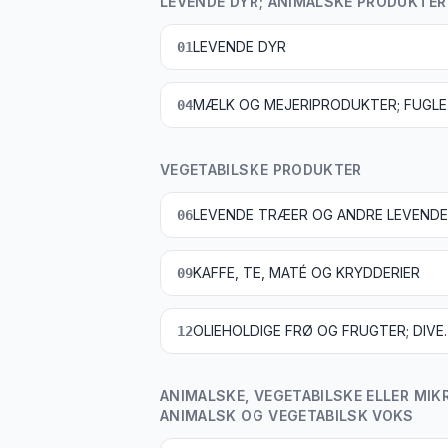
LEVENDE DYR; ANIMALSKE PRODUKTER
LEVENDE DYR
01
MÆLK OG MEJ
04
VEGETABILSKE PRODUKTER
06
KAFFE, TE, MATÉ OG KRYDDERIER
09
OLIEHOLDIGE FRØ OG FRUGTER; DIVERSE ANDRE F
12
ANIMALSKE, VEGETABILSKE ELLER MIK
ANIMALSK OG VEGETABILSK VOKS