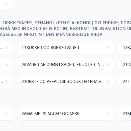
GETABILSKE ELLER MIKROBIELLE FEDTSTOFFER OG OLIER SAMT DERES SPALTNINGSPRODUKTER; TILBEREDT SPISEFEDT; ANIMALSK OG VEGETABILSK VOKS
 DRIKKEVARER, ETHANOL (ETHYLALKOHOL) OG EDDIKE; TOB
GSÅ MED INDHOLD AF NIKOTIN, BESTEMT TIL INHALATION 
AGELSE AF NIKOTIN I DEN MENNESKELIGE KROP
TILBEREDTE VARER AF KØD, FISK, KREBSDYR, BLØDDYR ELLER ANDRE HVIRVELLØSE VANDDYR ELLER INSEKTER
SUKKER OG SUKKERVARER
K
17
18
TILBEREDTE VARER AF KORN, MEL, STIVELSE ELLER MÆLK; BAGVÆRK
VARER AF GRØNTSAGER, FRUGTER, NØDDER ELLER ANDRE PLANTER OG PLANTEDELE
20
21
KEVARER, ETHANOL (ETHYLALKOHOL) OG EDDIKE
REST- OG AFFALDSPRODUKTER FRA FØDEVAREINDUSTRIEN; TILBEREDT DYREFODER
23
24
SALT; SVOVL; JORD- OG STENARTER; GIPS, KALK OG CEMENT
MALME, SLAGGER OG ASKE
26
27