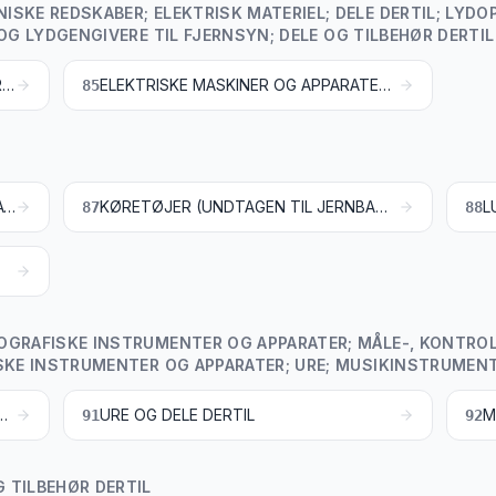
SKE REDSKABER; ELEKTRISK MATERIEL; DELE DERTIL; LYD
OG LYDGENGIVERE TIL FJERNSYN; DELE OG TILBEHØR DERTIL
ATOMREAKTORER; KEDLER; MASKINER OG APPARATER SAMT MEKANISKE REDSKABER; DELE DERTIL
ELEKTRISKE MASKINER OG APPARATER, ELEKTRISK MATERIEL SAMT DELE DERTIL; LYDOPTAGERE OG LYDGENGIVERE SAMT BILLED- OG LYDOPTAGERE OG BILLED- OG LYDGENGIVERE TIL FJERNSYN SAMT DELE OG TILBEHØR DERTIL
85
LOKOMOTIVER, VOGNE OG ANDET MATERIEL TIL JERNBANER OG SPORVEJE SAMT DELE DERTIL; STATIONÆRT JERNBANE- OG SPORVEJSMATERIEL SAMT DELE DERTIL; MEKANISK (HERUNDER ELEKTROMEKANISK) TRAFIKREGULERINGSUDSTYR AF ENHVER ART
KØRETØJER (UNDTAGEN TIL JERNBANER OG SPORVEJE) SAMT DELE OG TILBEHØR DERTIL
87
88
OGRAFISKE INSTRUMENTER OG APPARATER; MÅLE-, KONTR
SKE INSTRUMENTER OG APPARATER; URE; MUSIKINSTRUMENTE
-, KONTROL- OG PRÆCISIONSINSTRUMENTER OG -APPARATER; MEDICINSKE OG KIRURGISKE INSTRUMENTER OG APPARATER; DELE OG TILBEHØR DERTIL
URE OG DELE DERTIL
91
92
 TILBEHØR DERTIL