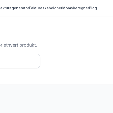
Fakturagenerator
Fakturaskabeloner
Momsberegner
Blog
 ethvert produkt.