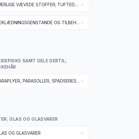
SÆRLIGE VÆVEDE STOFFER; TUFTEDE TEKSTILSTOFFER; BLONDER OG KNIPLINGER; TAPISSERIER; POSSEMENTARTIKLER; BRODERIER
BEKLÆDNINGSGENSTANDE OG TILBEHØR TIL BEKLÆDNINGSGENSTANDE, AF TRIKOTAGE
IDEPISKE SAMT DELE DERTIL;
SKEHÅR
PARAPLYER, PARASOLLER, SPADSERESTOKKE, SIDDESTOKKE, PISKE, RIDEPISKE SAMT DELE DERTIL
TER; GLAS OG GLASVARER
LAS OG GLASVARER