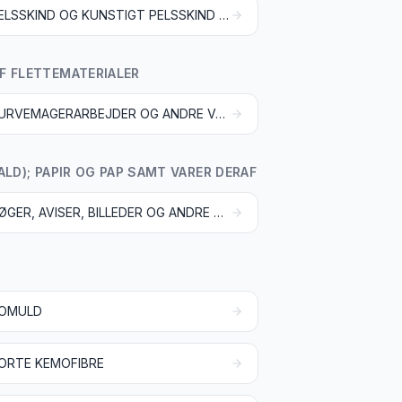
PELSSKIND OG KUNSTIGT PELSSKIND SAMT VARER DERAF
F FLETTEMATERIALER
KURVEMAGERARBEJDER OG ANDRE VARER AF FLETTEMATERIALER
LD); PAPIR OG PAP SAMT VARER DERAF
BØGER, AVISER, BILLEDER OG ANDRE TRYKSAGER; HÅNDSKREVNE ELLER MASKINSKREVNE ARBEJDER SAMT TEGNINGER
OMULD
ORTE KEMOFIBRE