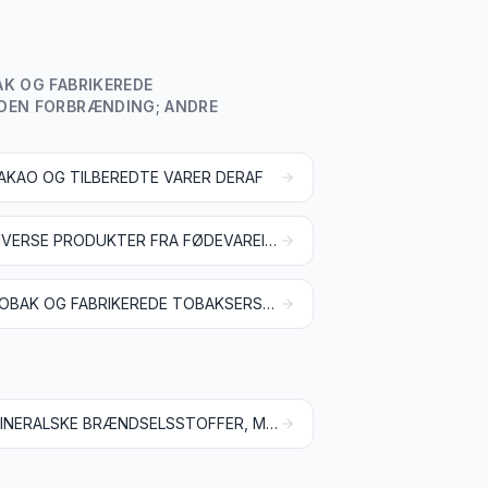
AK OG FABRIKEREDE
UDEN FORBRÆNDING; ANDRE
AKAO OG TILBEREDTE VARER DERAF
DIVERSE PRODUKTER FRA FØDEVAREINDUSTRIEN
TOBAK OG FABRIKEREDE TOBAKSERSTATNINGER; PRODUKTER, OGSÅ MED INDHOLD AF NIKOTIN, BESTEMT TIL INHALATION UDEN FORBRÆNDING; ANDRE NIKOTINHOLDIGE PRODUKTER TIL INDTAGELSE AF NIKOTIN I DEN MENNESKELIGE KROP
MINERALSKE BRÆNDSELSSTOFFER, MINERALOLIER OG DESTILLATIONSPRODUKTER DERAF; BITUMINØSE STOFFER; MINERALSK VOKS