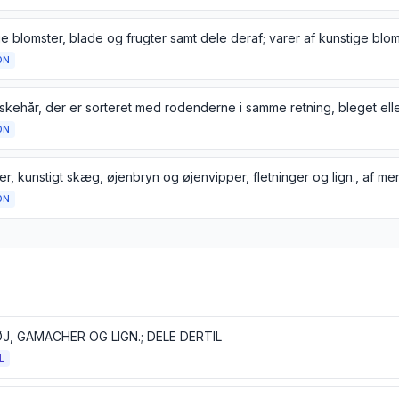
ON
ON
ON
, GAMACHER OG LIGN.; DELE DERTIL
L