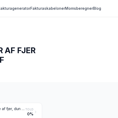
Fakturagenerator
Fakturaskabeloner
Momsberegner
Blog
 AF FJER
F
Fugleskind og andre dele af fugle med påsiddende fjer eller dun, fjer, dele af fjer, dun og varer af disse materialer (bortset fra varer henhørende under pos. 0505, og forarbejdede fjerposer og fjerskafter)
TOLD
0%