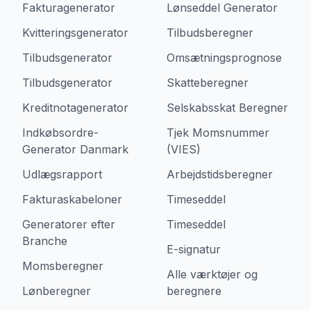
Fakturagenerator
Lønseddel Generator
Kvitteringsgenerator
Tilbudsberegner
Tilbudsgenerator
Omsætningsprognose
Tilbudsgenerator
Skatteberegner
Kreditnotagenerator
Selskabsskat Beregner
Indkøbsordre-
Tjek Momsnummer
Generator Danmark
(VIES)
Udlægsrapport
Arbejdstidsberegner
Fakturaskabeloner
Timeseddel
Generatorer efter
Timeseddel
Branche
E-signatur
Momsberegner
Alle værktøjer og
Lønberegner
beregnere