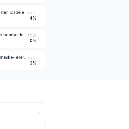
Kunstige blomster, blade og frugter samt dele deraf; varer af kunstige blomster, blade eller frugter
TOLD
4%
Menneskehår, der er sorteret med rodenderne i samme retning, bleget eller bearbejdet på anden måde; uld og andre dyrehår eller andre tekstilmaterialer, bearbejdet til fremstilling af parykker og lign.
TOLD
0%
Parykker, kunstigt skæg, øjenbryn og øjenvipper, fletninger og lign., af menneske- eller dyrehår eller af tekstilmaterialer; varer af menneskehår, ikke andetsteds tariferet
TOLD
2%