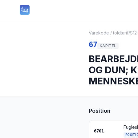
Varekode / toldtarif
/
S12
67
KAPITEL
BEARBEJDE
OG DUN; 
MENNESK
Position
6701
POSITI