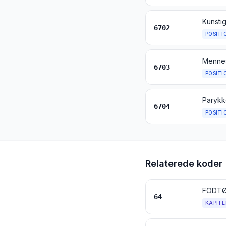
6702
POSITI
6703
POSITI
6704
POSITI
Relaterede koder
FODTØJ
64
KAPITE