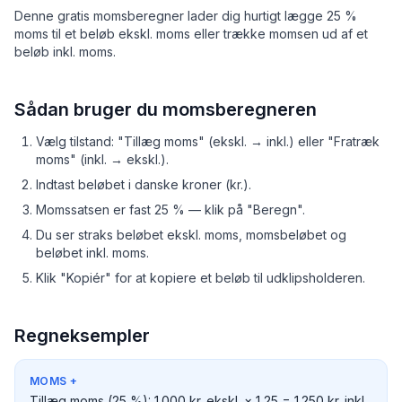
Denne gratis momsberegner lader dig hurtigt lægge 25 %
moms til et beløb ekskl. moms eller trække momsen ud af et
beløb inkl. moms.
Sådan bruger du momsberegneren
Vælg tilstand: "Tillæg moms" (ekskl. → inkl.) eller "Fratræk
moms" (inkl. → ekskl.).
Indtast beløbet i danske kroner (kr.).
Momssatsen er fast 25 % — klik på "Beregn".
Du ser straks beløbet ekskl. moms, momsbeløbet og
beløbet inkl. moms.
Klik "Kopiér" for at kopiere et beløb til udklipsholderen.
Regneksempler
MOMS
+
Tillæg moms (25 %): 1.000 kr. ekskl. × 1,25 = 1.250 kr. inkl.