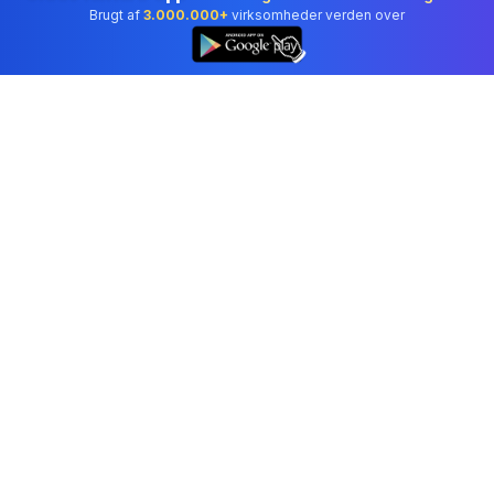
Brugt af
3.000.000+
virksomheder verden over
👆
Professionelt regnskabssoftware betroet af
virksomheder i Denmark.
Værktøjer
Fakturagenerator
Kvitteringsgenerator