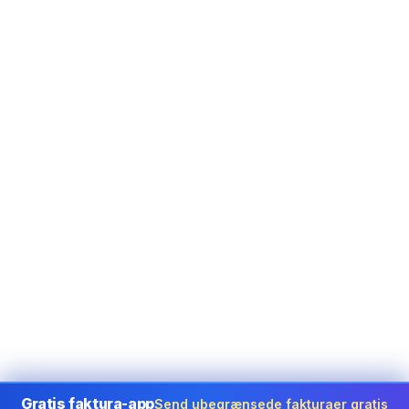
Gratis faktura-app
Send ubegrænsede fakturaer gratis