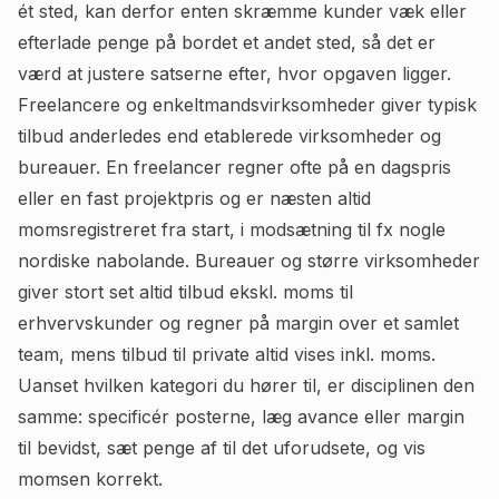
ét sted, kan derfor enten skræmme kunder væk eller
efterlade penge på bordet et andet sted, så det er
værd at justere satserne efter, hvor opgaven ligger.
Freelancere og enkeltmandsvirksomheder giver typisk
tilbud anderledes end etablerede virksomheder og
bureauer. En freelancer regner ofte på en dagspris
eller en fast projektpris og er næsten altid
momsregistreret fra start, i modsætning til fx nogle
nordiske nabolande. Bureauer og større virksomheder
giver stort set altid tilbud ekskl. moms til
erhvervskunder og regner på margin over et samlet
team, mens tilbud til private altid vises inkl. moms.
Uanset hvilken kategori du hører til, er disciplinen den
samme: specificér posterne, læg avance eller margin
til bevidst, sæt penge af til det uforudsete, og vis
momsen korrekt.