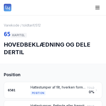
Varekode / toldtarif
/
S12
65
KAPITEL
HOVEDBEKLÆDNING OG DELE
DERTIL
Position
Hattestumper af filt, hverken formpressede eller med udformede skygger; plane og cylindriske hatteemner, af filt
TOLD
6501
0%
POSITION
Hattestumper, flettede eller fremstillet af bånd eller strimler, uanset materialets art, hverken formpressede, med udformede skygger, forede eller garnerede