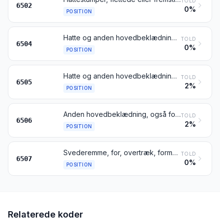
TOLD
6502
0%
POSITION
Hatte og anden hovedbeklædning, flettede eller fremstillet af bånd eller strimler, uanset materialets art, også forede eller garnerede
TOLD
6504
0%
POSITION
Hatte og anden hovedbeklædning, af trikotage eller konfektioneret af blonder, kniplinger, filt eller andet tekstilstof (men ikke af bånd eller strimler), også forede eller garnerede; hårnet, uanset materialets art, også forede eller garnerede
TOLD
6505
2%
POSITION
Anden hovedbeklædning, også foret eller garneret
TOLD
6506
2%
POSITION
Svederemme, for, overtræk, forme, stel, skygger og hageremme, til hovedbeklædning
TOLD
6507
0%
POSITION
Relaterede koder