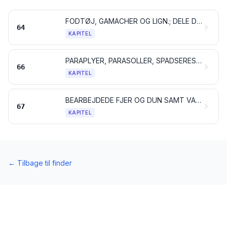
FODTØJ, GAMACHER OG LIGN.; DELE DERTIL
64
KAPITEL
PARAPLYER, PARASOLLER, SPADSERESTOKKE, SIDDESTOKKE, PISKE, RIDEPISKE SAMT DELE DERTIL
66
KAPITEL
BEARBEJDEDE FJER OG DUN SAMT VARER AF FJER OG DUN; KUNSTIGE BLOMSTER; VARER AF MENNESKEHÅR
67
KAPITEL
←
Tilbage til finder