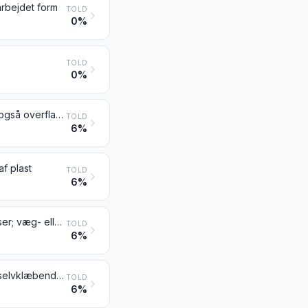
arbejdet form
TOLD
0%
TOLD
0%
Monofilamenter, hvis største tværmål overstiger 1 mm, stænger og profiler, også overfladebehandlede, men ikke på anden måde bearbejdet, af plast
TOLD
6%
af plast
TOLD
6%
Gulvbelægningsmaterialer af plast, også selvklæbende, i ruller eller som fliser; væg- eller loftsbeklædning af plast som defineret i bestemmelse 9 til dette kapitel
TOLD
6%
Plader, ark, film, folier, bånd, tape, strimler og andre flade former, af plast, selvklæbende, også i ruller
TOLD
6%