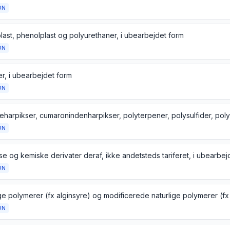
ON
last, phenolplast og polyurethaner, i ubearbejdet form
ON
er, i ubearbejdet form
ON
ON
se og kemiske derivater deraf, ikke andetsteds tariferet, i ubearbej
ON
ON