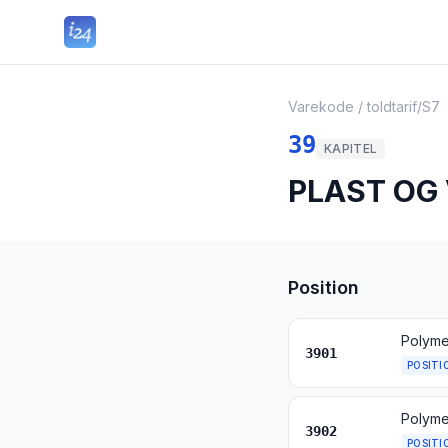
Varekode / toldtarif
/
S7
39
KAPITEL
PLAST OG
Position
Polyme
3901
POSITI
Polymer
3902
POSITI