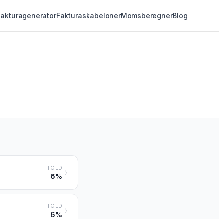
Fakturagenerator
Fakturaskabeloner
Momsberegner
Blog
TOLD
6%
TOLD
6%