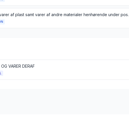
varer af plast samt varer af andre materialer henhørende under pos
ON
 OG VARER DERAF
L