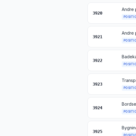
3920
POSITI
Andre p
3921
POSITI
3922
POSITI
3923
POSITI
3924
POSITI
Bygning
3925
POSITI