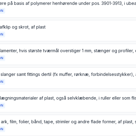
tere på basis af polymerer henhørende under pos. 3901-3913, i ube
ON
 afklip og skrot, af plast
ON
ON
slanger samt fittings dertil (fx muffer, rørknæ, forbindelsesstykker), 
ON
ON
ON