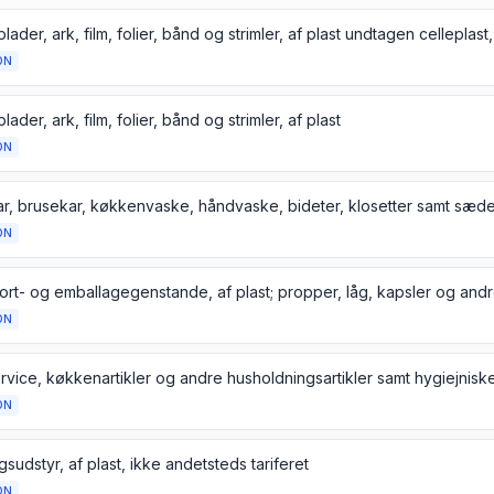
ON
lader, ark, film, folier, bånd og strimler, af plast
ON
ON
ON
ON
sudstyr, af plast, ikke andetsteds tariferet
ON