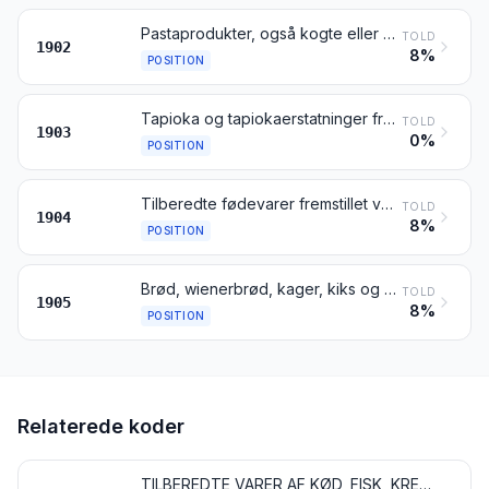
Pastaprodukter, også kogte eller med fyld (af kød eller andre varer) eller på anden måde tilberedt, fx spaghetti, makaroni, nudler, lasagne, gnocchi, ravioli, cannelloni; couscous, også tilberedt
TOLD
1902
8%
POSITION
Tapioka og tapiokaerstatninger fremstillet af stivelse, i form af flager, gryn, perlegryn, sigtemel og lign.
TOLD
1903
0%
POSITION
Tilberedte fødevarer fremstillet ved ekspandering eller ristning af korn eller kornprodukter (fx cornflakes); korn, undtagen majs, i form af kerner, flager eller andet bearbejdet korn (undtagen mel, gryn eller groft mel), forkogt eller på anden måde tilberedt, ikke andetsteds tariferet
TOLD
1904
8%
POSITION
Brød, wienerbrød, kager, kiks og andet bagværk, også tilsat kakao; kirkeoblater, oblatkapsler af den art der anvendes til lægemidler, segloblater og lignende varer af mel eller stivelse
TOLD
1905
8%
POSITION
Relaterede koder
TILBEREDTE VARER AF KØD, FISK, KREBSDYR, BLØDDYR ELLER ANDRE HVIRVELLØSE VANDDYR ELLER INSEKTER