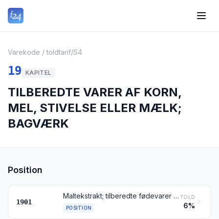
Varekode / toldtarif
/
S4
19
KAPITEL
TILBEREDTE VARER AF KORN,
MEL, STIVELSE ELLER MÆLK;
BAGVÆRK
Position
Maltekstrakt; tilberedte fødevarer fremstillet af mel, gryn, groft mel, stivelse eller maltekstrakt, også med indhold af kakao, såfremt dette udgør mindre end 40 vægtprocent beregnet på et fuldstændig fedtfrit grundlag, ikke andetsteds tariferet; tilberedte fødevarer fremstillet af produkter henhørende under pos. 0401 til 0404, også med indhold af kakao, såfremt dette udgør mindre end 5 vægtprocent beregnet på et fuldstændig fedtfrit grundlag, ikke andetsteds tariferet
TOLD
1901
6%
POSITION