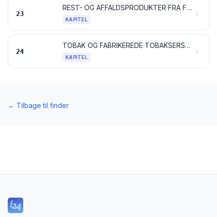
REST- OG AFFALDSPRODUKTER FRA FØDEVAREINDUSTRIEN; TILBEREDT DYREFODER
23
KAPITEL
TOBAK OG FABRIKEREDE TOBAKSERSTATNINGER; PRODUKTER, OGSÅ MED INDHOLD AF NIKOTIN, BESTEMT TIL INHALATION UDEN FORBRÆNDING; ANDRE NIKOTINHOLDIGE PRODUKTER TIL INDTAGELSE AF NIKOTIN I DEN MENNESKELIGE KROP
24
KAPITEL
←
Tilbage til finder