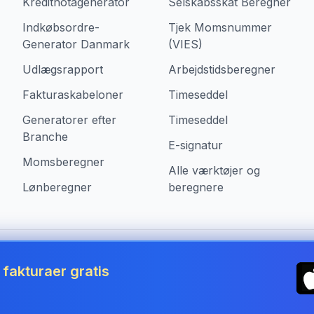
Kreditnotagenerator
Selskabsskat Beregner
Indkøbsordre-
Tjek Momsnummer
Generator Danmark
(VIES)
Udlægsrapport
Arbejdstidsberegner
Fakturaskabeloner
Timeseddel
Generatorer efter
Timeseddel
Branche
E-signatur
Momsberegner
Alle værktøjer og
Lønberegner
beregnere
i Denmark
akturaer gratis