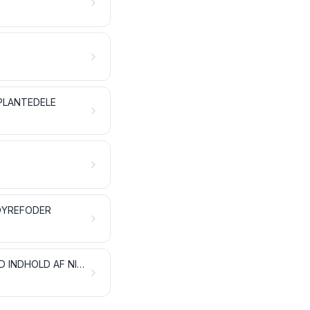
PLANTEDELE
DYREFODER
TOBAK OG FABRIKEREDE TOBAKSERSTATNINGER; PRODUKTER, OGSÅ MED INDHOLD AF NIKOTIN, BESTEMT TIL INHALATION UDEN FORBRÆNDING; ANDRE NIKOTINHOLDIGE PRODUKTER TIL INDTAGELSE AF NIKOTIN I DEN MENNESKELIGE KROP