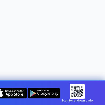
Skift land:
Denmark
Scan for at downloade