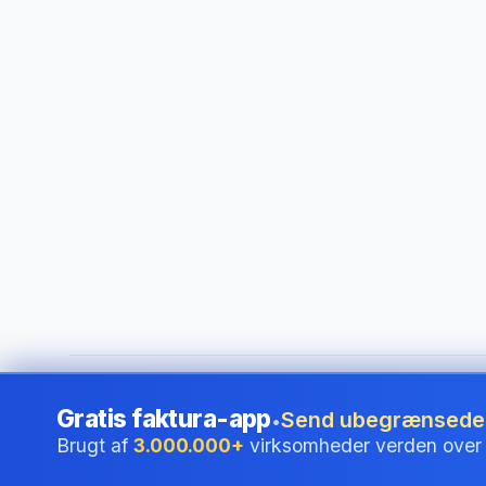
©
2026
i24 Limited. All rights reserved.
•
For virksomheder 
Gratis faktura-app
Send ubegrænsede f
•
Brugt af
3.000.000+
virksomheder verden over