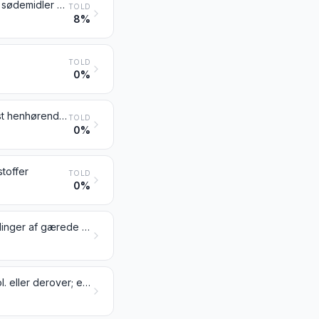
Vand, herunder mineralvand og vand tilsat kulsyre, tilsat sukker eller andre sødemidler eller aromatiseret, og andre ikke-alkoholholdige drikkevarer, undtagen frugt-, nødde- eller grøntsagssafter henhørende under pos. 2009
TOLD
8%
TOLD
0%
Vin af friske druer, herunder vin tilsat alkohol; druemost, undtagen druemost henhørende under pos. 2009
TOLD
0%
stoffer
TOLD
0%
Andre gærede drikkevarer (fx æblecider, pærecider, mjød og saké); blandinger af gærede drikkevarer samt blandinger af gærede drikkevarer med ikke-alkoholholdige drikkevarer, ikke andetsteds tariferet
Ethanol (ethylalkohol), ikke denatureret, med et alkoholindhold på 80 % vol. eller derover; ethanol (ethylalkohol) og anden spiritus, denatureret, uanset alkoholindholdet