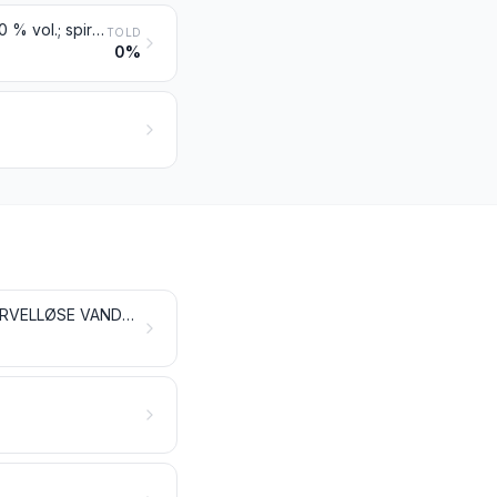
Ethanol (ethylalkohol), ikke denatureret, med et alkoholindhold på under 80 % vol.; spiritus, likør og andre spiritusholdige drikkevarer
TOLD
0%
TILBEREDTE VARER AF KØD, FISK, KREBSDYR, BLØDDYR ELLER ANDRE HVIRVELLØSE VANDDYR ELLER INSEKTER