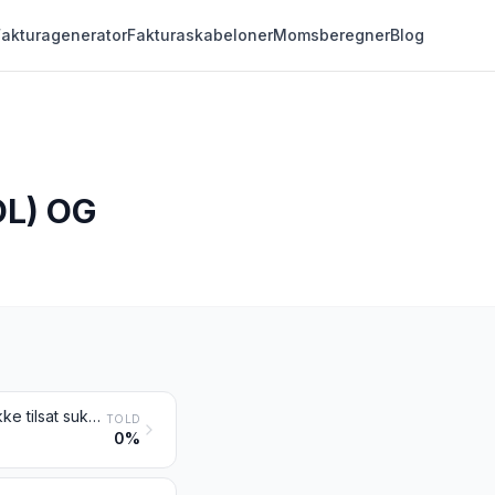
Fakturagenerator
Fakturaskabeloner
Momsberegner
Blog
L) OG
Vand, herunder naturligt eller kunstigt mineralvand, og vand tilsat kulsyre, ikke tilsat sukker eller andre sødemidler og ikke aromatiseret; is og sne
TOLD
0%