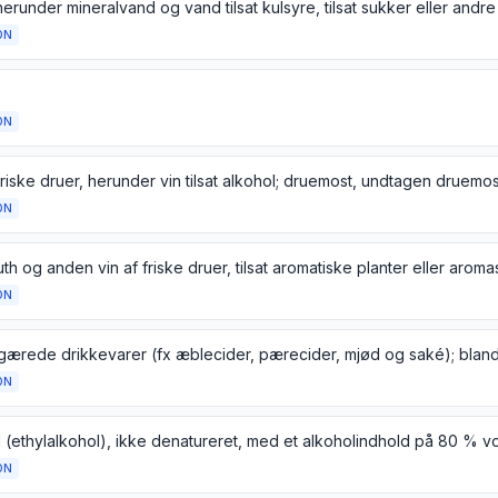
ON
ON
ON
h og anden vin af friske druer, tilsat aromatiske planter eller aroma
ON
ON
ON