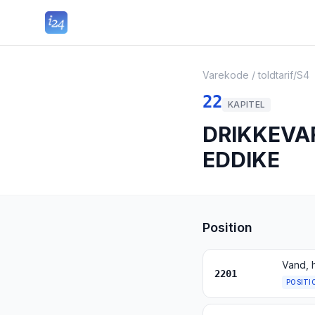
Varekode / toldtarif
/
S4
22
KAPITEL
DRIKKEVA
EDDIKE
Position
2201
POSITI