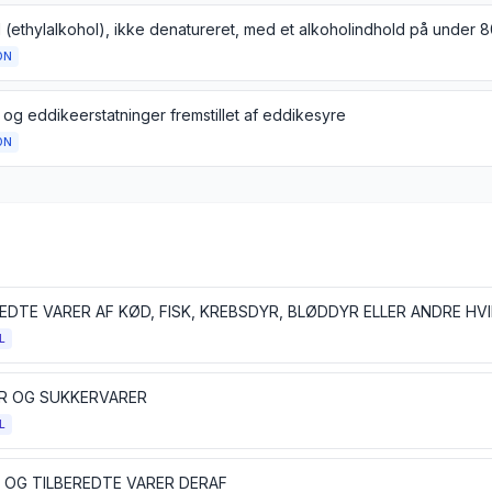
ON
og eddikeerstatninger fremstillet af eddikesyre
ON
L
R OG SUKKERVARER
L
 OG TILBEREDTE VARER DERAF