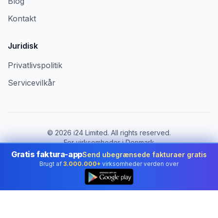
Blog
Kontakt
Juridisk
Privatlivspolitik
Servicevilkår
©
2026
i24 Limited. All rights reserved.
For virksomheder i Denmark
Gratis faktura-app
Send ubegrænsede fakturaer gratis
Skift land:
Denmark
Brugt af
3.000.000+
virksomheder verden over