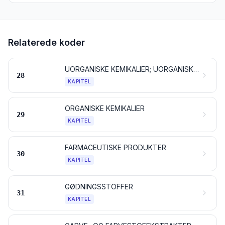
Relaterede koder
UORGANISKE KEMIKALIER; UORGANISKE ELLER ORGANISKE FORBINDELSER AF ÆDLE METALLER, AF SJÆLDNE JORDARTERS METALLER, AF RADIOAKTIVE GRUNDSTOFFER OG AF ISOTOPER
28
KAPITEL
ORGANISKE KEMIKALIER
29
KAPITEL
FARMACEUTISKE PRODUKTER
30
KAPITEL
GØDNINGSSTOFFER
31
KAPITEL