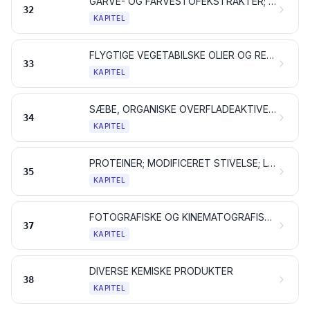
GARVE- OG FARVESTOFEKSTRAKTER; GARVESYRER OG DERIVATER DERAF; FARVER, PIGMENTER OG ANDRE FARVESTOFFER; MALING OG LAKKER; KIT, SPARTELMASSE OG LIGN.; TRYKFARVER, BLÆK OG TUSCH
32
KAPITEL
FLYGTIGE VEGETABILSKE OLIER OG RESINOIDER; PARFUMEVARER, KOSMETIK OG TOILETMIDLER
33
KAPITEL
SÆBE, ORGANISKE OVERFLADEAKTIVE STOFFER SAMT VASKE- OG RENGØRINGSMIDLER, SMØREMIDLER, SYNTETISK VOKS OG TILBEREDT VOKS, PUDSE- OG SKUREMIDLER, LYS OG LIGNENDE PRODUKTER, MODELLERMASSE, DENTALVOKS OG ANDRE DENTALPRÆPARATER PÅ BASIS AF GIPS
34
KAPITEL
PROTEINER; MODIFICERET STIVELSE; LIM OG KLISTER; ENZYMER
35
KAPITEL
FOTOGRAFISKE OG KINEMATOGRAFISKE ARTIKLER
37
KAPITEL
DIVERSE KEMISKE PRODUKTER
38
KAPITEL