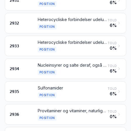
2931
6%
POSITION
Heterocycliske forbindelser udelukkende med oxygen som heteroatom(er)
TOLD
2932
6%
POSITION
Heterocycliske forbindelser udelukkende med nitrogen som heteroatom(er)
TOLD
2933
0%
POSITION
Nucleinsyrer og salte deraf, også når de ikke er kemisk definerede; andre heterocycliske forbindelser
TOLD
2934
6%
POSITION
Sulfonamider
TOLD
2935
6%
POSITION
Provitaminer og vitaminer, naturlige eller syntetisk reproducerede (herunder naturlige koncentrater), derivater deraf, der hovedsagelig anvendes som vitaminer, samt indbyrdes blandinger af disse stoffer; opløsninger af disse produkter, uanset opløsningsmidlets art
TOLD
2936
0%
POSITION