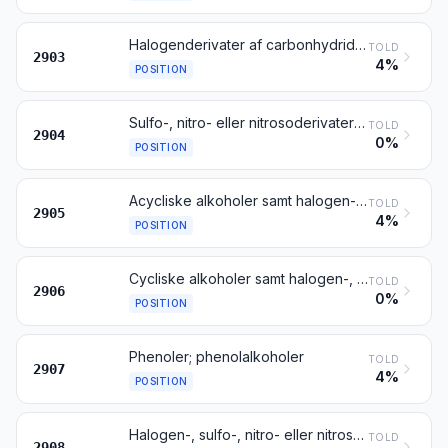
Halogenderivater af carbonhydrider
TOLD
2903
4%
POSITION
Sulfo-, nitro- eller nitrosoderivater af carbonhydrider, også halogenerede
TOLD
2904
0%
POSITION
Acycliske alkoholer samt halogen-, sulfo-, nitro- eller nitrosoderivater deraf
TOLD
2905
4%
POSITION
Cycliske alkoholer samt halogen-, sulfo-, nitro- eller nitrosoderivater deraf
TOLD
2906
0%
POSITION
Phenoler; phenolalkoholer
TOLD
2907
4%
POSITION
Halogen-, sulfo-, nitro- eller nitrosoderivater af phenoler eller phenol-alkoholer
TOLD
2908