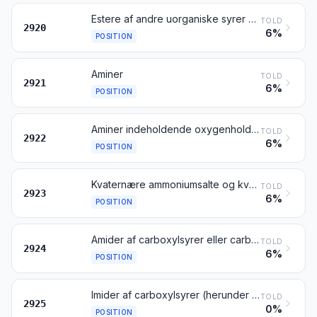
Estere af andre uorganiske syrer af ikke-metaller (undtagen estere af hydrogenhalogenider) og deres salte; halogen-, sulfo-, nitro- og nitrosoderivater deraf
TOLD
2920
6%
POSITION
Aminer
TOLD
2921
6%
POSITION
Aminer indeholdende oxygenholdige grupper
TOLD
2922
6%
POSITION
Kvaternære ammoniumsalte og kvaternære ammoniumhydroxider; lecithiner og andre phosphoaminolipider, også når de ikke er kemisk definerede
TOLD
2923
6%
POSITION
Amider af carboxylsyrer eller carbonsyre (kulsyre)
TOLD
2924
6%
POSITION
Imider af carboxylsyrer (herunder sakkarin og salte deraf) samt iminer
TOLD
2925
0%
POSITION