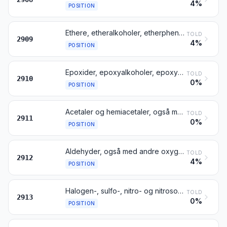
4%
POSITION
Ethere, etheralkoholer, etherphenoler, etheralkoholphenoler, alkoholperoxider, etherperoxider, acetalperoxider og hemiacetalperoxider, ketonperoxider (uanset om de er kemisk definerede) samt halogen-, sulfo-, nitro- eller nitrosoderivater deraf
TOLD
2909
4%
POSITION
Epoxider, epoxyalkoholer, epoxyphenoler og epoxyethere med treleddede ringe samt halogen-, sulfo-, nitro- eller nitrosoderivater deraf
TOLD
2910
0%
POSITION
Acetaler og hemiacetaler, også med andre oxygenholdige grupper, samt halogen-, sulfo-, nitro- eller nitrosoderivater deraf
TOLD
2911
0%
POSITION
Aldehyder, også med andre oxygenholdige grupper; cycliske polymerer af aldehyder; paraformaldehyd
TOLD
2912
4%
POSITION
Halogen-, sulfo-, nitro- og nitrosoderivater af produkter henhørende under pos. 2912
TOLD
2913
0%
POSITION