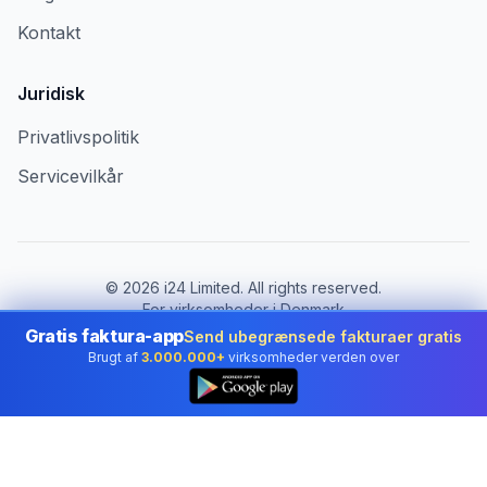
Kontakt
Juridisk
Privatlivspolitik
Servicevilkår
©
2026
i24 Limited. All rights reserved.
For virksomheder i Denmark
Gratis faktura-app
Send ubegrænsede fakturaer gratis
Skift land:
Denmark
Brugt af
3.000.000+
virksomheder verden over