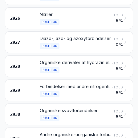
Nitriler
TOLD
2926
6%
POSITION
Diazo-, azo- og azoxyforbindelser
TOLD
2927
0%
POSITION
Organiske derivater af hydrazin eller hydroxylamin
TOLD
2928
6%
POSITION
Forbindelser med andre nitrogenholdige grupper
TOLD
2929
6%
POSITION
Organiske svovlforbindelser
TOLD
2930
6%
POSITION
Andre organiske-uorganiske forbindelser
TOLD