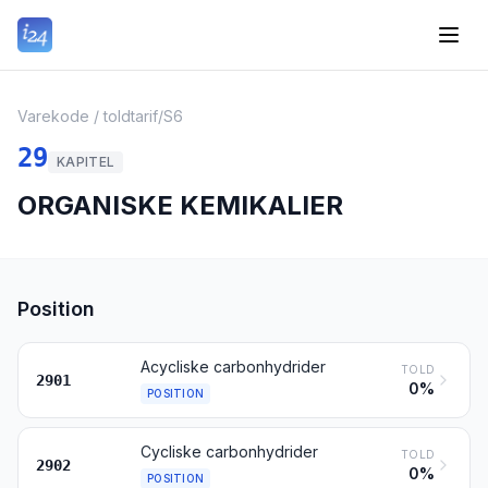
Varekode / toldtarif
/
S6
29
KAPITEL
ORGANISKE KEMIKALIER
Position
Acycliske carbonhydrider
TOLD
2901
0%
POSITION
Cycliske carbonhydrider
TOLD
2902
0%
POSITION