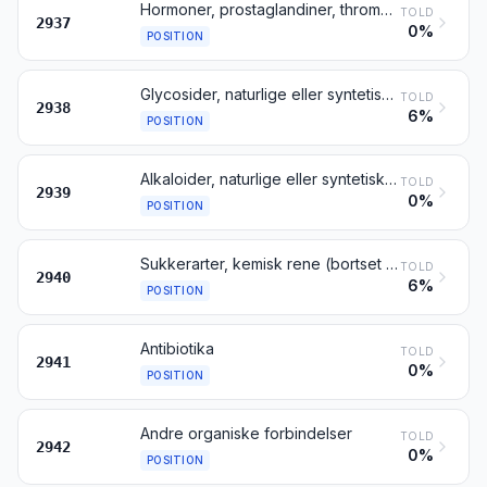
Hormoner, prostaglandiner, thromboxaner og leukotriener, naturlige eller syntetisk reproducerede; derivater og strukturelle analogstoffer deraf, herunder polypeptider med modificeret kædestruktur, der hovedsagelig anvendes som hormoner
TOLD
2937
0%
POSITION
Glycosider, naturlige eller syntetisk reproducerede, samt salte, ethere, estere og andre derivater deraf
TOLD
2938
6%
POSITION
Alkaloider, naturlige eller syntetisk reproducerede, samt salte, ethere, estere og andre derivater deraf
TOLD
2939
0%
POSITION
Sukkerarter, kemisk rene (bortset fra saccharose, lactose, maltose, glucose og fructose); sukkerethere, sukkeracetaler og sukkerestere samt salte deraf, bortset fra produkter henhørende under pos. 2937, 2938 og 2939
TOLD
2940
6%
POSITION
Antibiotika
TOLD
2941
0%
POSITION
Andre organiske forbindelser
TOLD
2942
0%
POSITION