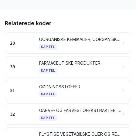
Relaterede koder
UORGANISKE KEMIKALIER; UORGANISKE ELLER ORGANISKE FORBINDELSER AF ÆDLE METALLER, AF SJÆLDNE JORDARTERS METALLER, AF RADIOAKTIVE GRUNDSTOFFER OG AF ISOTOPER
28
KAPITEL
FARMACEUTISKE PRODUKTER
30
KAPITEL
GØDNINGSSTOFFER
31
KAPITEL
GARVE- OG FARVESTOFEKSTRAKTER; GARVESYRER OG DERIVATER DERAF; FARVER, PIGMENTER OG ANDRE FARVESTOFFER; MALING OG LAKKER; KIT, SPARTELMASSE OG LIGN.; TRYKFARVER, BLÆK OG TUSCH
32
KAPITEL
FLYGTIGE VEGETABILSKE OLIER OG RESINOIDER; PARFUMEVARER, KOSMETIK OG TOILETMIDLER