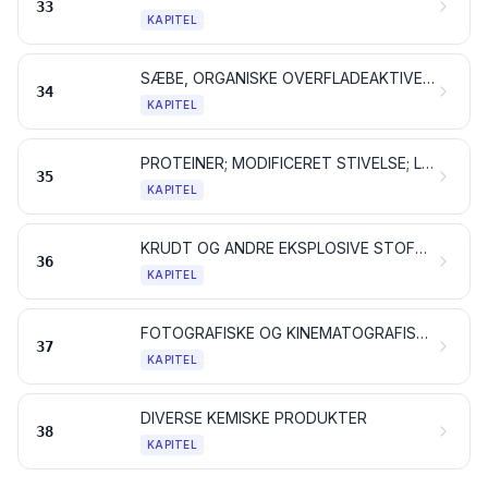
33
KAPITEL
SÆBE, ORGANISKE OVERFLADEAKTIVE STOFFER SAMT VASKE- OG RENGØRINGSMIDLER, SMØREMIDLER, SYNTETISK VOKS OG TILBEREDT VOKS, PUDSE- OG SKUREMIDLER, LYS OG LIGNENDE PRODUKTER, MODELLERMASSE, DENTALVOKS OG ANDRE DENTALPRÆPARATER PÅ BASIS AF GIPS
34
KAPITEL
PROTEINER; MODIFICERET STIVELSE; LIM OG KLISTER; ENZYMER
35
KAPITEL
KRUDT OG ANDRE EKSPLOSIVE STOFFER; PYROTEKNISKE ARTIKLER; TÆNDSTIKKER; PYROFORE LEGERINGER; VISSE BRÆNDBARE MATERIALER
36
KAPITEL
FOTOGRAFISKE OG KINEMATOGRAFISKE ARTIKLER
37
KAPITEL
DIVERSE KEMISKE PRODUKTER
38
KAPITEL