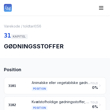
Varekode / toldtarif
/
S6
31
KAPITEL
GØDNINGSSTOFFER
Position
Animalske eller vegetabilske gødningsstoffer også indbyrdes blandede eller kemisk behandlede; gødningsstoffer fremstillet ved blanding eller kemisk behandling af animalske eller vegetabilske produkter
TOLD
3101
0%
POSITION
Kvælstofholdige gødningsstoffer, mineralske eller kemiske
TOLD
3102
6%
POSITION