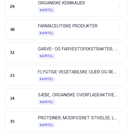
ORGANISKE KEMIKALIER
29
KAPITEL
FARMACEUTISKE PRODUKTER
30
KAPITEL
GARVE- OG FARVESTOFEKSTRAKTER; GARVESYRER OG DERIVATER DERAF; FARVER, PIGMENTER OG ANDRE FARVESTOFFER; MALING OG LAKKER; KIT, SPARTELMASSE OG LIGN.; TRYKFARVER, BLÆK OG TUSCH
32
KAPITEL
FLYGTIGE VEGETABILSKE OLIER OG RESINOIDER; PARFUMEVARER, KOSMETIK OG TOILETMIDLER
33
KAPITEL
SÆBE, ORGANISKE OVERFLADEAKTIVE STOFFER SAMT VASKE- OG RENGØRINGSMIDLER, SMØREMIDLER, SYNTETISK VOKS OG TILBEREDT VOKS, PUDSE- OG SKUREMIDLER, LYS OG LIGNENDE PRODUKTER, MODELLERMASSE, DENTALVOKS OG ANDRE DENTALPRÆPARATER PÅ BASIS AF GIPS
34
KAPITEL
PROTEINER; MODIFICERET STIVELSE; LIM OG KLISTER; ENZYMER
35
KAPITEL