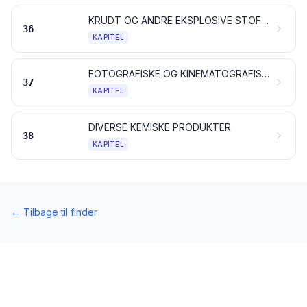
KRUDT OG ANDRE EKSPLOSIVE STOFFER; PYROTEKNISKE ARTIKLER; TÆNDSTIKKER; PYROFORE LEGERINGER; VISSE BRÆNDBARE MATERIALER
36
KAPITEL
FOTOGRAFISKE OG KINEMATOGRAFISKE ARTIKLER
37
KAPITEL
DIVERSE KEMISKE PRODUKTER
38
KAPITEL
←
Tilbage til finder