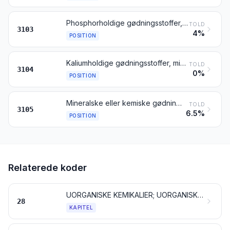
Phosphorholdige gødningsstoffer, mineralske eller kemiske
TOLD
3103
4%
POSITION
Kaliumholdige gødningsstoffer, mineralske eller kemiske
TOLD
3104
0%
POSITION
Mineralske eller kemiske gødningsstoffer indeholdende to eller tre af gødningselementerne kvælstof, phosphor og kalium; andre gødningsstoffer; varer henhørende under dette kapitel, i form af tabletter eller lignende eller i pakninger af bruttovægt 10 kg og derunder
TOLD
3105
6.5%
POSITION
Relaterede koder
UORGANISKE KEMIKALIER; UORGANISKE ELLER ORGANISKE FORBINDELSER AF ÆDLE METALLER, AF SJÆLDNE JORDARTERS METALLER, AF RADIOAKTIVE GRUNDSTOFFER OG AF ISOTOPER
28
KAPITEL