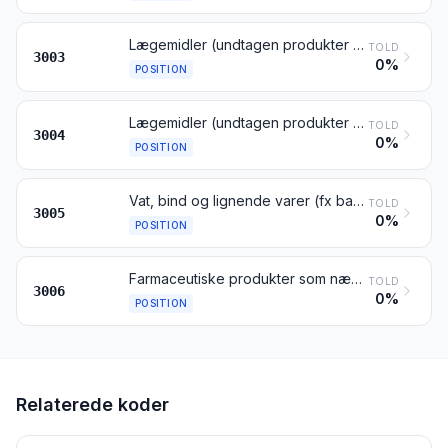
Lægemidler (undtagen produkter henhørende under pos. 3002, 3005 og 3006), bestående af mindst to produkter, der er blandede til terapeutisk eller profylaktisk brug, ikke i doseret stand eller i former eller pakninger til detailsalg
TOLD
3003
0%
POSITION
Lægemidler (undtagen produkter henhørende under pos. 3002, 3005 og 3006), bestående af blandede eller ublandede produkter, til terapeutisk eller profylaktisk brug, i doseret stand (herunder sådanne produkter i form af transdermiske administrationssystemer) eller i former eller pakninger til detailsalg
TOLD
3004
0%
POSITION
Vat, bind og lignende varer (fx bandager, hæfteplastre, omslag), imprægneret eller overtrukket med farmaceutiske præparater eller i former eller pakninger til detailsalg til medicinsk, kirurgisk, dental eller veterinær anvendelse
TOLD
3005
0%
POSITION
Farmaceutiske produkter som nævnt i bestemmelse 4 til dette kapitel
TOLD
3006
0%
POSITION
Relaterede koder