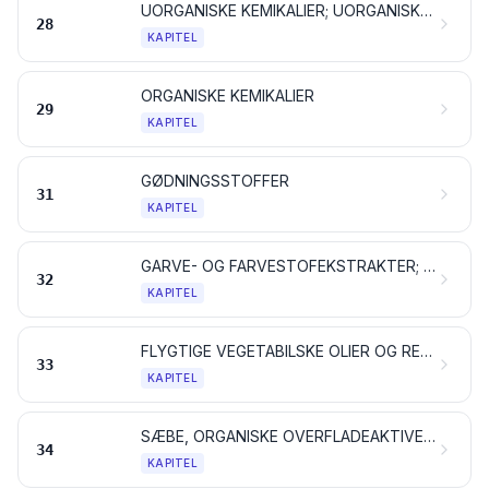
UORGANISKE KEMIKALIER; UORGANISKE ELLER ORGANISKE FORBINDELSER AF ÆDLE METALLER, AF SJÆLDNE JORDARTERS METALLER, AF RADIOAKTIVE GRUNDSTOFFER OG AF ISOTOPER
28
KAPITEL
ORGANISKE KEMIKALIER
29
KAPITEL
GØDNINGSSTOFFER
31
KAPITEL
GARVE- OG FARVESTOFEKSTRAKTER; GARVESYRER OG DERIVATER DERAF; FARVER, PIGMENTER OG ANDRE FARVESTOFFER; MALING OG LAKKER; KIT, SPARTELMASSE OG LIGN.; TRYKFARVER, BLÆK OG TUSCH
32
KAPITEL
FLYGTIGE VEGETABILSKE OLIER OG RESINOIDER; PARFUMEVARER, KOSMETIK OG TOILETMIDLER
33
KAPITEL
SÆBE, ORGANISKE OVERFLADEAKTIVE STOFFER SAMT VASKE- OG RENGØRINGSMIDLER, SMØREMIDLER, SYNTETISK VOKS OG TILBEREDT VOKS, PUDSE- OG SKUREMIDLER, LYS OG LIGNENDE PRODUKTER, MODELLERMASSE, DENTALVOKS OG ANDRE DENTALPRÆPARATER PÅ BASIS AF GIPS
34
KAPITEL