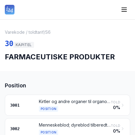
Varekode / toldtarif
/
S6
30
KAPITEL
FARMACEUTISKE PRODUKTER
Position
Kirtler og andre organer til organo-terapeutisk brug, tørrede, også pulveriserede; ekstrakter af kirtler eller andre organer eller af deres sekreter, til organo-terapeutisk brug; heparin og salte deraf; andre menneskelige eller animalske stoffer tilberedt til terapeutisk eller profylaktisk brug, ikke andetsteds tariferet
TOLD
3001
0%
POSITION
Menneskeblod; dyreblod tilberedt til terapeutisk, profylaktisk eller diagnostisk brug; antisera, andre blodbestanddele og immunologiske produkter, også modificerede eller fremstillet ved bioteknologiske processer; vacciner, toksiner, kulturer af mikroorganismer (undtagen gær) samt lignende produkter; cellekulturer, også modificerede
TOLD
3002
0%
POSITION