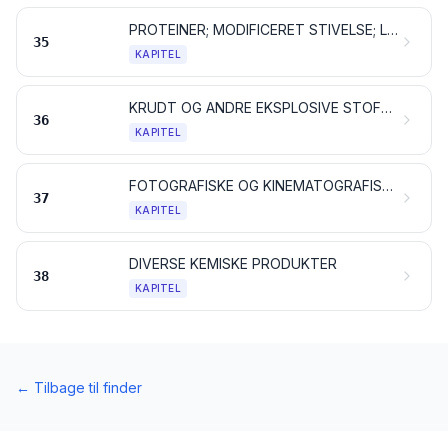
PROTEINER; MODIFICERET STIVELSE; LIM OG KLISTER; ENZYMER
35
KAPITEL
KRUDT OG ANDRE EKSPLOSIVE STOFFER; PYROTEKNISKE ARTIKLER; TÆNDSTIKKER; PYROFORE LEGERINGER; VISSE BRÆNDBARE MATERIALER
36
KAPITEL
FOTOGRAFISKE OG KINEMATOGRAFISKE ARTIKLER
37
KAPITEL
DIVERSE KEMISKE PRODUKTER
38
KAPITEL
←
Tilbage til finder