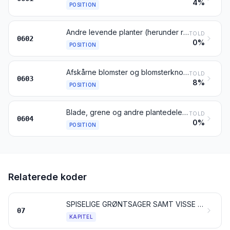
4%
POSITION
Andre levende planter (herunder rødder), stiklinger og podekviste; mycelium
TOLD
0602
0%
POSITION
Afskårne blomster og blomsterknopper, af den art der anvendes til buketter eller til pynt, friske, tørrede, blegede, farvede, imprægnerede eller præparerede på anden måde
TOLD
0603
8%
POSITION
Blade, grene og andre plantedele, uden blomster eller blomsterknopper, samt græs, mos og lav, af den art der anvendes til buketter eller til pynt, friske, tørrede, blegede, farvede, imprægnerede eller præparerede på anden måde
TOLD
0604
0%
POSITION
Relaterede koder
SPISELIGE GRØNTSAGER SAMT VISSE RØDDER OG RODKNOLDE
07
KAPITEL