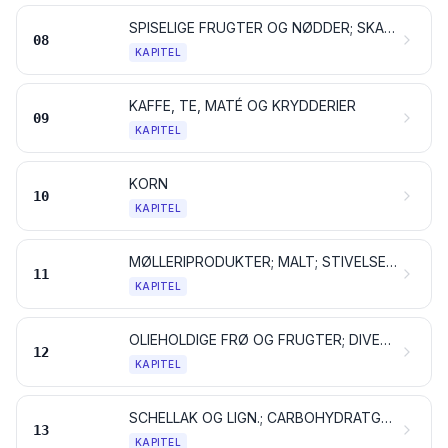
SPISELIGE FRUGTER OG NØDDER; SKALLER AF CITRUSFRUGTER OG MELONER
08
KAPITEL
KAFFE, TE, MATÉ OG KRYDDERIER
09
KAPITEL
KORN
10
KAPITEL
MØLLERIPRODUKTER; MALT; STIVELSE; INULIN; HVEDEGLUTEN
11
KAPITEL
OLIEHOLDIGE FRØ OG FRUGTER; DIVERSE ANDRE FRØ OG FRUGTER; PLANTER TIL INDUSTRIEL OG MEDICINSK BRUG; HALM OG FODERPLANTER
12
KAPITEL
SCHELLAK OG LIGN.; CARBOHYDRATGUMMIER OG NATURHARPIKSER SAMT ANDRE PLANTESAFTER OG PLANTEEKSTRAKTER
13
KAPITEL