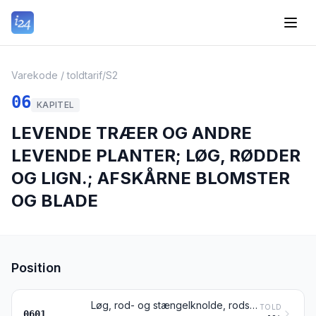
Varekode / toldtarif
/
S2
06
KAPITEL
LEVENDE TRÆER OG ANDRE
LEVENDE PLANTER; LØG, RØDDER
OG LIGN.; AFSKÅRNE BLOMSTER
OG BLADE
Position
Løg, rod- og stængelknolde, rodstokke og jordstængler, også i vækst eller i blomst; cikorieplanter og -rødder, undtagen cikorierødder henhørende under pos. 1212
TOLD
0601