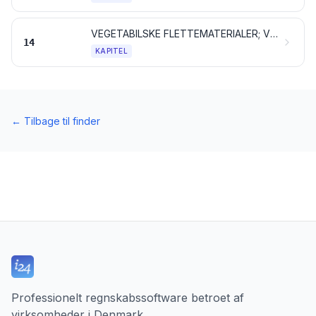
VEGETABILSKE FLETTEMATERIALER; VEGETABILSKE PRODUKTER, IKKE ANDETSTEDS TARIFERET
14
KAPITEL
←
Tilbage til finder
Professionelt regnskabssoftware betroet af
virksomheder i Denmark.