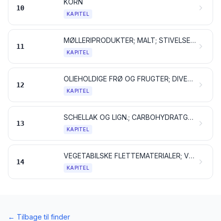
KORN
10
KAPITEL
MØLLERIPRODUKTER; MALT; STIVELSE; INULIN; HVEDEGLUTEN
11
KAPITEL
OLIEHOLDIGE FRØ OG FRUGTER; DIVERSE ANDRE FRØ OG FRUGTER; PLANTER TIL INDUSTRIEL OG MEDICINSK BRUG; HALM OG FODERPLANTER
12
KAPITEL
SCHELLAK OG LIGN.; CARBOHYDRATGUMMIER OG NATURHARPIKSER SAMT ANDRE PLANTESAFTER OG PLANTEEKSTRAKTER
13
KAPITEL
VEGETABILSKE FLETTEMATERIALER; VEGETABILSKE PRODUKTER, IKKE ANDETSTEDS TARIFERET
14
KAPITEL
←
Tilbage til finder