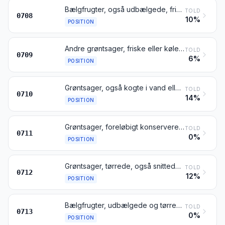
Bælgfrugter, også udbælgede, friske eller kølede
TOLD
0708
10%
POSITION
Andre grøntsager, friske eller kølede
TOLD
0709
6%
POSITION
Grøntsager, også kogte i vand eller dampkogte, frosne
TOLD
0710
14%
POSITION
Grøntsager, foreløbigt konserverede, men ikke tilberedte til umiddelbar fortæring
TOLD
0711
0%
POSITION
Grøntsager, tørrede, også snittede, knuste eller pulveriserede, men ikke yderligere tilberedte
TOLD
0712
12%
POSITION
Bælgfrugter, udbælgede og tørrede, også afskallede eller flækkede
TOLD
0713
0%
POSITION