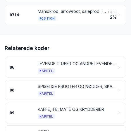
Maniokrod, arrowroot, saleprod, jordskokker, batater (søde kartofler) og lignende rødder og rodknolde med stort indhold af stivelse eller inulin, friske, kølede, frosne eller tørrede, hele eller snittede, også i form af pellets; marv af sagopalmer
TOLD
0714
2%
POSITION
Relaterede koder
LEVENDE TRÆER OG ANDRE LEVENDE PLANTER; LØG, RØDDER OG LIGN.; AFSKÅRNE BLOMSTER OG BLADE
06
KAPITEL
SPISELIGE FRUGTER OG NØDDER; SKALLER AF CITRUSFRUGTER OG MELONER
08
KAPITEL
KAFFE, TE, MATÉ OG KRYDDERIER
09
KAPITEL