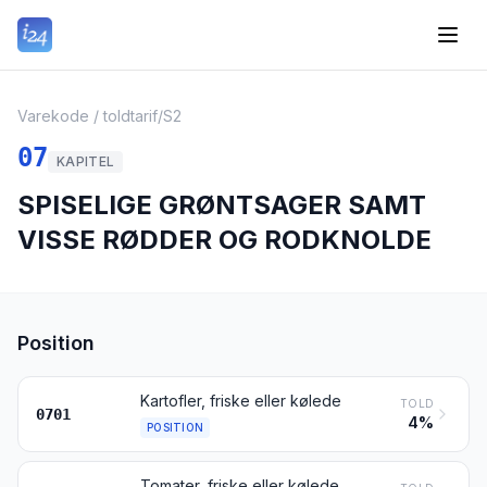
Varekode / toldtarif
/
S2
07
KAPITEL
SPISELIGE GRØNTSAGER SAMT
VISSE RØDDER OG RODKNOLDE
Position
Kartofler, friske eller kølede
TOLD
0701
4%
POSITION
Tomater, friske eller kølede