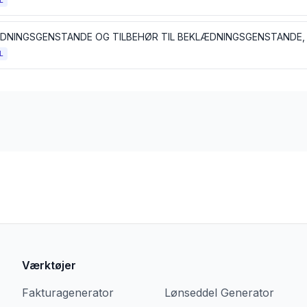
L
L
Værktøjer
Fakturagenerator
Lønseddel Generator