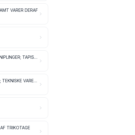
SAMT VARER DERAF
SÆRLIGE VÆVEDE STOFFER; TUFTEDE TEKSTILSTOFFER; BLONDER OG KNIPLINGER; TAPISSERIER; POSSEMENTARTIKLER; BRODERIER
IMPRÆGNERET, OVERTRUKKET, BELAGT ELLER LAMINERET TEKSTILSTOF; TEKNISKE VARER AF TEKSTIL
AF TRIKOTAGE