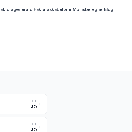
Fakturagenerator
Fakturaskabeloner
Momsberegner
Blog
TOLD
0%
TOLD
0%