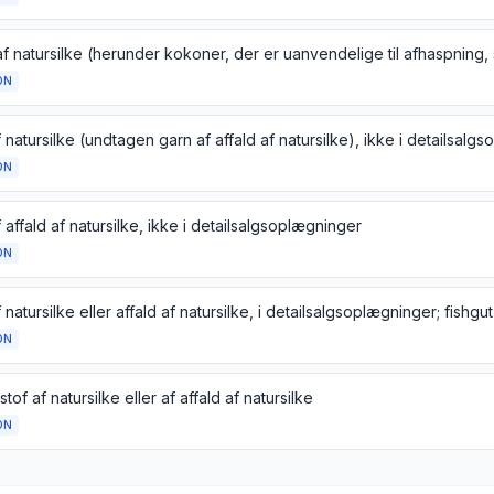
ON
 natursilke (undtagen garn af affald af natursilke), ikke i detailsalg
ON
 affald af natursilke, ikke i detailsalgsoplægninger
ON
 natursilke eller affald af natursilke, i detailsalgsoplægninger; fishgut
ON
tof af natursilke eller af affald af natursilke
ON