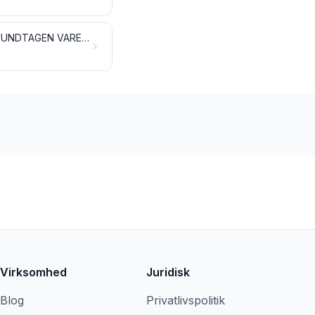
BEKLÆDNINGSGENSTANDE OG TILBEHØR TIL BEKLÆDNINGSGENSTANDE, UNDTAGEN VARER AF TRIKOTAGE
Virksomhed
Juridisk
Blog
Privatlivspolitik