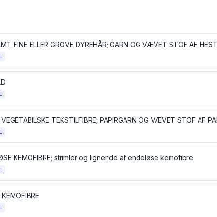
AMT FINE ELLER GROVE DYREHÅR; GARN OG VÆVET STOF AF HES
L
LD
L
 VEGETABILSKE TEKSTILFIBRE; PAPIRGARN OG VÆVET STOF AF P
L
SE KEMOFIBRE; strimler og lignende af endeløse kemofibre
L
 KEMOFIBRE
L