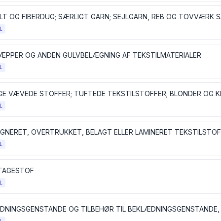
FILT OG FIBERDUG; SÆRLIGT GARN; SEJLGARN, REB OG TOVVÆRK 
L
ÆPPER OG ANDEN GULVBELÆGNING AF TEKSTILMATERIALER
L
L
L
TAGESTOF
L
DNINGSGENSTANDE OG TILBEHØR TIL BEKLÆDNINGSGENSTANDE, 