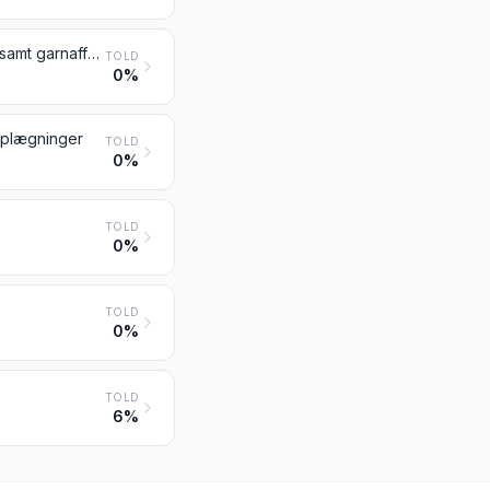
Affald af natursilke (herunder kokoner, der er uanvendelige til afhaspning, samt garnaffald og opkradset tekstilmateriale)
TOLD
0%
soplægninger
TOLD
0%
TOLD
0%
TOLD
0%
TOLD
6%