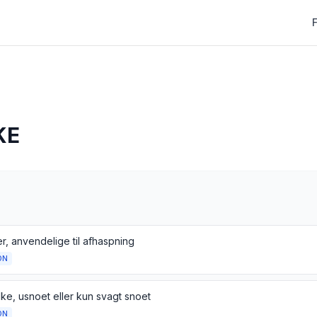
KE
r, anvendelige til afhaspning
ON
lke, usnoet eller kun svagt snoet
ON