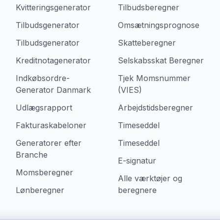
Kvitteringsgenerator
Tilbudsberegner
Tilbudsgenerator
Omsætningsprognose
Tilbudsgenerator
Skatteberegner
Kreditnotagenerator
Selskabsskat Beregner
Indkøbsordre-
Tjek Momsnummer
Generator Danmark
(VIES)
Udlægsrapport
Arbejdstidsberegner
Fakturaskabeloner
Timeseddel
Generatorer efter
Timeseddel
Branche
E-signatur
Momsberegner
Alle værktøjer og
Lønberegner
beregnere