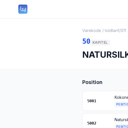
Varekode / toldtarif
/
S11
50
KAPITEL
NATURSIL
Position
Kokone
5001
POSITI
Natursi
5002
POSITI