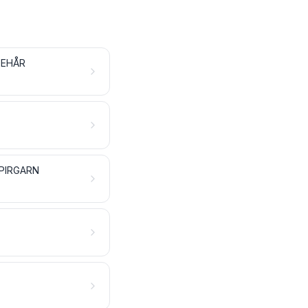
TEHÅR
APIRGARN