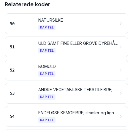
Relaterede koder
NATURSILKE
50
KAPITEL
ULD SAMT FINE ELLER GROVE DYREHÅR; GARN OG VÆVET STOF AF HESTEHÅR
51
KAPITEL
BOMULD
52
KAPITEL
ANDRE VEGETABILSKE TEKSTILFIBRE; PAPIRGARN OG VÆVET STOF AF PAPIRGARN
53
KAPITEL
ENDELØSE KEMOFIBRE; strimler og lignende af endeløse kemofibre
54
KAPITEL