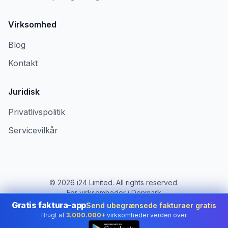
Virksomhed
Blog
Kontakt
Juridisk
Privatlivspolitik
Servicevilkår
©
2026
i24 Limited. All rights reserved.
For virksomheder i Denmark
Gratis faktura-app
Send ubegrænsede fakturaer gratis
Skift land:
Denmark
Brugt af
3.000.000+
virksomheder verden over