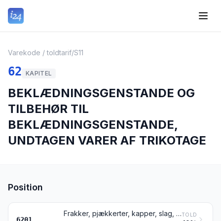
Varekode / toldtarif
/
S11
62
KAPITEL
BEKLÆDNINGSGENSTANDE OG
TILBEHØR TIL
BEKLÆDNINGSGENSTANDE,
UNDTAGEN VARER AF TRIKOTAGE
Position
Frakker, pjækkerter, kapper, slag, anorakker, vindjakker, blouson-jakker og lignende varer, til mænd eller drenge, undtagen varer henhørende under pos. 6203
TOLD
6201