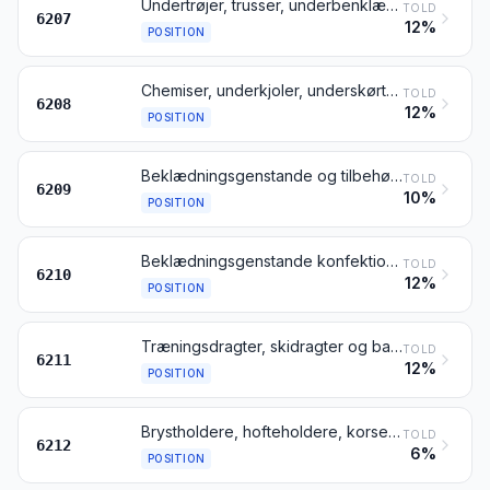
Undertrøjer, trusser, underbenklæder, natskjorter, pyjamas, badekåber, slåbrokker og lignende varer, til mænd eller drenge
TOLD
6207
12%
POSITION
Chemiser, underkjoler, underskørter, trusser, underbenklæder, natkjoler, pyjamas, negligéer, badekåber, housecoats og lignende varer, til kvinder eller piger
TOLD
6208
12%
POSITION
Beklædningsgenstande og tilbehør til beklædningsgenstande, til spædbørn
TOLD
6209
10%
POSITION
Beklædningsgenstande konfektioneret af tekstilstof henhørende under pos. 5602, 5603, 5903, 5906 eller 5907
TOLD
6210
12%
POSITION
Træningsdragter, skidragter og badebeklædning; andre beklædningsgenstande
TOLD
6211
12%
POSITION
Brystholdere, hofteholdere, korsetter, seler, sokkeholdere, strømpebånd og lignende varer og dele dertil, også af trikotage
TOLD
6212
6%
POSITION