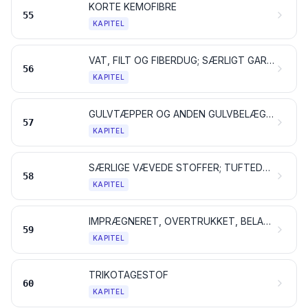
KORTE KEMOFIBRE
55
KAPITEL
VAT, FILT OG FIBERDUG; SÆRLIGT GARN; SEJLGARN, REB OG TOVVÆRK SAMT VARER DERAF
56
KAPITEL
GULVTÆPPER OG ANDEN GULVBELÆGNING AF TEKSTILMATERIALER
57
KAPITEL
SÆRLIGE VÆVEDE STOFFER; TUFTEDE TEKSTILSTOFFER; BLONDER OG KNIPLINGER; TAPISSERIER; POSSEMENTARTIKLER; BRODERIER
58
KAPITEL
IMPRÆGNERET, OVERTRUKKET, BELAGT ELLER LAMINERET TEKSTILSTOF; TEKNISKE VARER AF TEKSTIL
59
KAPITEL
TRIKOTAGESTOF
60
KAPITEL