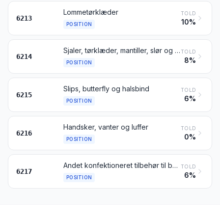
Lommetørklæder
TOLD
6213
10%
POSITION
Sjaler, tørklæder, mantiller, slør og lignende varer
TOLD
6214
8%
POSITION
Slips, butterfly og halsbind
TOLD
6215
6%
POSITION
Handsker, vanter og luffer
TOLD
6216
0%
POSITION
Andet konfektioneret tilbehør til beklædningsgenstande; dele af beklædningsgenstande eller af tilbehør til beklædningsgenstande, bortset fra varer henhørende under pos. 6212
TOLD
6217
6%
POSITION