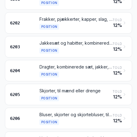
12%
POSITION
Frakker, pjækkerter, kapper, slag, anorakker, vindjakker, blouson-jakker og lignende varer, til kvinder eller piger, undtagen varer henhørende under pos. 6204
TOLD
6202
12%
POSITION
Jakkesæt og habitter, kombinerede sæt, jakker, blazere, benklæder, overalls, knickers og shorts (undtagen badeshorts), til mænd eller drenge
TOLD
6203
12%
POSITION
Dragter, kombinerede sæt, jakker, blazere, kjoler, nederdele, buksenederdele, benklæder, overalls, knickers og shorts (undtagen badebeklædning), til kvinder eller piger
TOLD
6204
12%
POSITION
Skjorter, til mænd eller drenge
TOLD
6205
12%
POSITION
Bluser, skjorter og skjortebluser, til kvinder eller piger
TOLD
6206
12%
POSITION