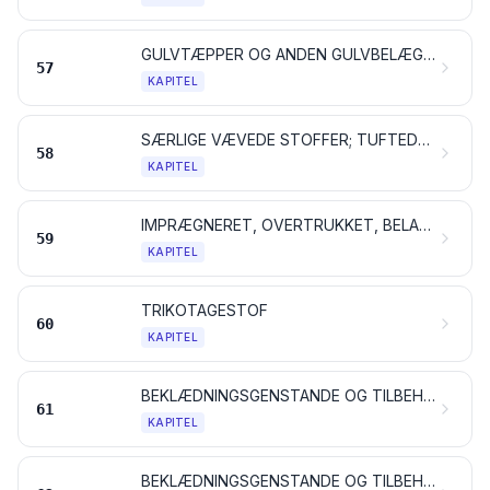
GULVTÆPPER OG ANDEN GULVBELÆGNING AF TEKSTILMATERIALER
57
KAPITEL
SÆRLIGE VÆVEDE STOFFER; TUFTEDE TEKSTILSTOFFER; BLONDER OG KNIPLINGER; TAPISSERIER; POSSEMENTARTIKLER; BRODERIER
58
KAPITEL
IMPRÆGNERET, OVERTRUKKET, BELAGT ELLER LAMINERET TEKSTILSTOF; TEKNISKE VARER AF TEKSTIL
59
KAPITEL
TRIKOTAGESTOF
60
KAPITEL
BEKLÆDNINGSGENSTANDE OG TILBEHØR TIL BEKLÆDNINGSGENSTANDE, AF TRIKOTAGE
61
KAPITEL
BEKLÆDNINGSGENSTANDE OG TILBEHØR TIL BEKLÆDNINGSGENSTANDE, UNDTAGEN VARER AF TRIKOTAGE