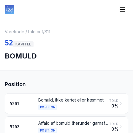
Varekode / toldtarif
/
S11
52
KAPITEL
BOMULD
Position
Bomuld, ikke kartet eller kæmmet
TOLD
5201
0%
POSITION
Affald af bomuld (herunder garnaffald og opkradset tekstilmateriale)
TOLD
5202
0%
POSITION