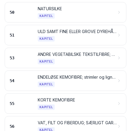
NATURSILKE
50
KAPITEL
ULD SAMT FINE ELLER GROVE DYREHÅR; GARN OG VÆVET STOF AF HESTEHÅR
51
KAPITEL
ANDRE VEGETABILSKE TEKSTILFIBRE; PAPIRGARN OG VÆVET STOF AF PAPIRGARN
53
KAPITEL
ENDELØSE KEMOFIBRE; strimler og lignende af endeløse kemofibre
54
KAPITEL
KORTE KEMOFIBRE
55
KAPITEL
VAT, FILT OG FIBERDUG; SÆRLIGT GARN; SEJLGARN, REB OG TOVVÆRK SAMT VARER DERAF
56
KAPITEL