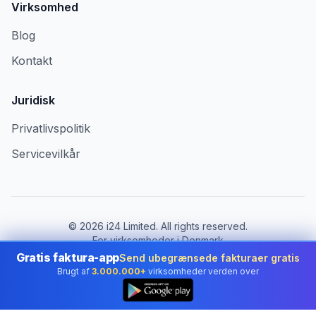
Virksomhed
Blog
Kontakt
Juridisk
Privatlivspolitik
Servicevilkår
©
2026
i24 Limited. All rights reserved.
For virksomheder i Denmark
Gratis faktura-app
Send ubegrænsede fakturaer gratis
Skift land:
Denmark
Brugt af
3.000.000+
virksomheder verden over