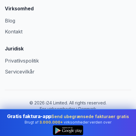
Virksomhed
Blog
Kontakt
Juridisk
Privatlivspolitik
Servicevilkår
©
2026
i24 Limited. All rights reserved.
For virksomheder i Denmark
Gratis faktura-app
Send ubegrænsede fakturaer gratis
Skift land:
Denmark
Brugt af
3.000.000+
virksomheder verden over