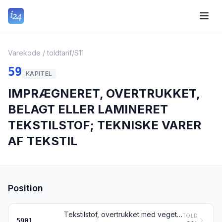
Varekode / toldtarif
/
S11
59
KAPITEL
IMPRÆGNERET, OVERTRUKKET,
BELAGT ELLER LAMINERET
TEKSTILSTOF; TEKNISKE VARER
AF TEKSTIL
Position
Tekstilstof, overtrukket med vegetabilske carbohydratgummier eller stivelsesholdige substanser, af den art der anvendes til fremstilling af bogbind, etuier mv.; kalkerlærred; præpareret malerlærred; buckram og lignende stivede tekstilstoffer, af den art der anvendes til fremstilling af hatte
TOLD
5901