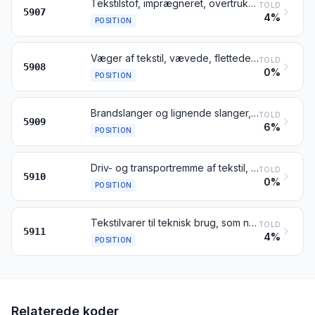
Tekstilstof, imprægneret, overtrukket eller belagt på anden måde; malede teaterkulisser, malede atelierbagtæpper og lign.
TOLD
5907
4%
POSITION
Væger af tekstil, vævede, flettede eller strikkede, til lamper, ovne, gastændere, lys og lign.; glødenet og glødestrømper samt rørformede emner til fremstilling deraf, også imprægnerede
TOLD
5908
0%
POSITION
Brandslanger og lignende slanger, af tekstil, også med foring, armering og armaturer af andre materialer
TOLD
5909
6%
POSITION
Driv- og transportremme af tekstil, også imprægneret, overtrukket, belagt eller lamineret med plast eller forstærket med metal eller andet materiale
TOLD
5910
0%
POSITION
Tekstilvarer til teknisk brug, som nævnt i bestemmelse 8 til dette kapitel
TOLD
5911
4%
POSITION
Relaterede koder