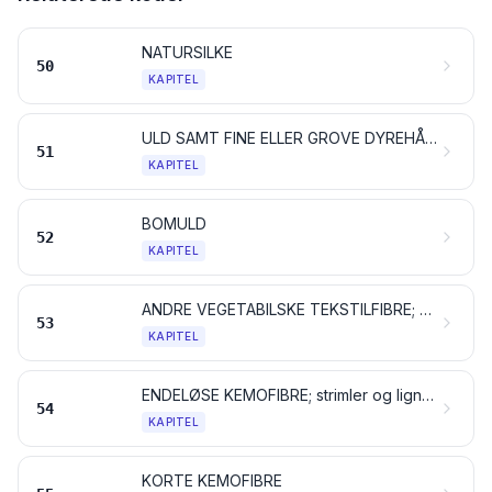
NATURSILKE
50
KAPITEL
ULD SAMT FINE ELLER GROVE DYREHÅR; GARN OG VÆVET STOF AF HESTEHÅR
51
KAPITEL
BOMULD
52
KAPITEL
ANDRE VEGETABILSKE TEKSTILFIBRE; PAPIRGARN OG VÆVET STOF AF PAPIRGARN
53
KAPITEL
ENDELØSE KEMOFIBRE; strimler og lignende af endeløse kemofibre
54
KAPITEL
KORTE KEMOFIBRE