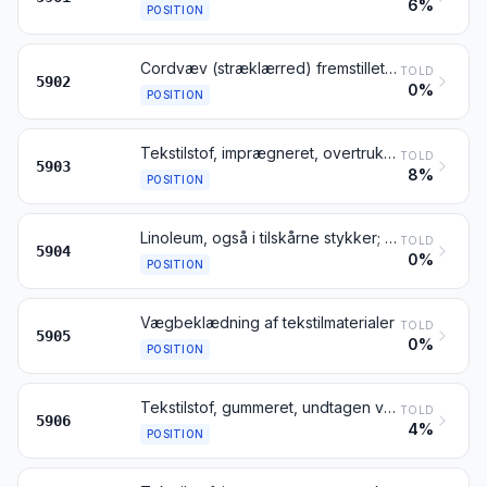
6%
POSITION
Cordvæv (stræklærred) fremstillet af garn med høj styrke, af nylon eller andre polyamider, polyestere eller viskose
TOLD
5902
0%
POSITION
Tekstilstof, imprægneret, overtrukket, belagt eller lamineret med plast, undtagen varer henhørende under pos. 5902
TOLD
5903
8%
POSITION
Linoleum, også i tilskårne stykker; gulvbelægningsmaterialer bestående af tekstilunderlag med overtræk eller belægning, også i tilskårne stykker
TOLD
5904
0%
POSITION
Vægbeklædning af tekstilmaterialer
TOLD
5905
0%
POSITION
Tekstilstof, gummeret, undtagen varer henhørende under pos. 5902
TOLD
5906
4%
POSITION