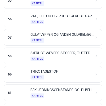
55
KAPITEL
VAT, FILT OG FIBERDUG; SÆRLIGT GARN; SEJLGARN, REB OG TOVVÆRK SAMT VARER DERAF
56
KAPITEL
GULVTÆPPER OG ANDEN GULVBELÆGNING AF TEKSTILMATERIALER
57
KAPITEL
SÆRLIGE VÆVEDE STOFFER; TUFTEDE TEKSTILSTOFFER; BLONDER OG KNIPLINGER; TAPISSERIER; POSSEMENTARTIKLER; BRODERIER
58
KAPITEL
TRIKOTAGESTOF
60
KAPITEL
BEKLÆDNINGSGENSTANDE OG TILBEHØR TIL BEKLÆDNINGSGENSTANDE, AF TRIKOTAGE
61
KAPITEL