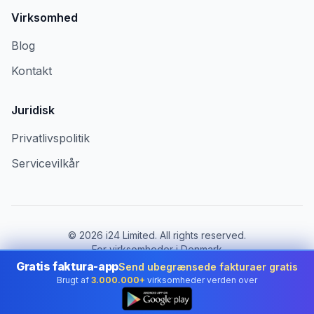
Virksomhed
Blog
Kontakt
Juridisk
Privatlivspolitik
Servicevilkår
©
2026
i24 Limited. All rights reserved.
For virksomheder i Denmark
Gratis faktura-app
Send ubegrænsede fakturaer gratis
Skift land:
Denmark
Brugt af
3.000.000+
virksomheder verden over