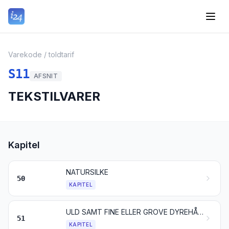
Varekode / toldtarif
S11
AFSNIT
TEKSTILVARER
Kapitel
NATURSILKE
50
KAPITEL
ULD SAMT FINE ELLER GROVE DYREHÅR; GARN OG VÆVET STOF AF HESTEHÅR
51
KAPITEL