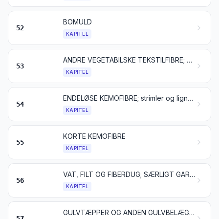
BOMULD
52
KAPITEL
ANDRE VEGETABILSKE TEKSTILFIBRE; PAPIRGARN OG VÆVET STOF AF PAPIRGARN
53
KAPITEL
ENDELØSE KEMOFIBRE; strimler og lignende af endeløse kemofibre
54
KAPITEL
KORTE KEMOFIBRE
55
KAPITEL
VAT, FILT OG FIBERDUG; SÆRLIGT GARN; SEJLGARN, REB OG TOVVÆRK SAMT VARER DERAF
56
KAPITEL
GULVTÆPPER OG ANDEN GULVBELÆGNING AF TEKSTILMATERIALER
57