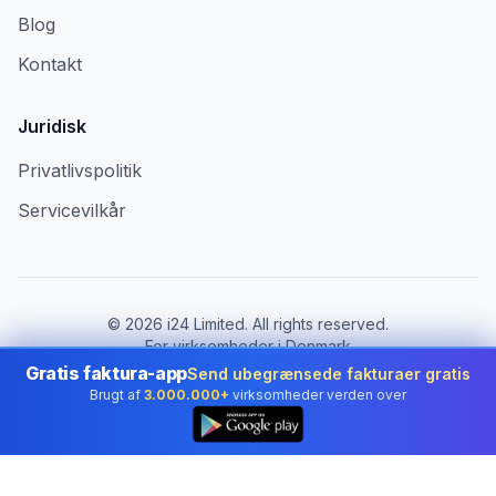
Blog
Kontakt
Juridisk
Privatlivspolitik
Servicevilkår
©
2026
i24 Limited. All rights reserved.
For virksomheder i Denmark
Gratis faktura-app
Send ubegrænsede fakturaer gratis
Skift land:
Denmark
Brugt af
3.000.000+
virksomheder verden over