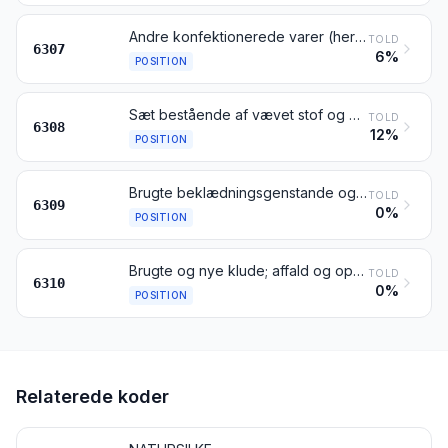
Andre konfektionerede varer (herunder snitmønstre)
TOLD
6307
6%
POSITION
Sæt bestående af vævet stof og garn, også med tilbehør, til fremstilling af tæpper, tapisserier, broderede duge og servietter eller lignende tekstilvarer, i pakninger til detailsalg
TOLD
6308
12%
POSITION
Brugte beklædningsgenstande og andre brugte tekstilvarer
TOLD
6309
0%
POSITION
Brugte og nye klude; affald og opslidte varer af sejlgarn, reb og tovværk, af tekstilmaterialer
TOLD
6310
0%
POSITION
Relaterede koder