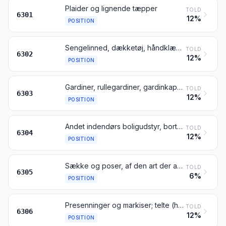
Plaider og lignende tæpper
TOLD
6301
12%
POSITION
Sengelinned, dækketøj, håndklæder, vaskeklude, viskestykker og lignende varer
TOLD
6302
12%
POSITION
Gardiner, rullegardiner, gardinkapper og sengekapper
TOLD
6303
12%
POSITION
Andet indendørs boligudstyr, bortset fra varer henhørende under pos. 9404
TOLD
6304
12%
POSITION
Sække og poser, af den art der anvendes til emballage
TOLD
6305
6%
POSITION
Presenninger og markiser; telte (herunder midlertidige havepavilloner og lignende varer); sejl til både, sejlbrætter eller sejlvogne; campingudstyr
TOLD
6306
12%
POSITION