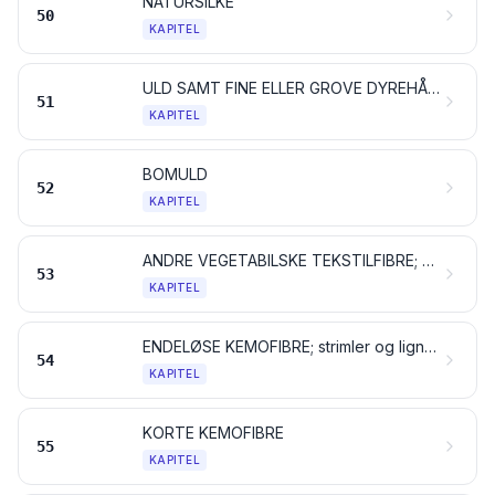
NATURSILKE
50
KAPITEL
ULD SAMT FINE ELLER GROVE DYREHÅR; GARN OG VÆVET STOF AF HESTEHÅR
51
KAPITEL
BOMULD
52
KAPITEL
ANDRE VEGETABILSKE TEKSTILFIBRE; PAPIRGARN OG VÆVET STOF AF PAPIRGARN
53
KAPITEL
ENDELØSE KEMOFIBRE; strimler og lignende af endeløse kemofibre
54
KAPITEL
KORTE KEMOFIBRE
55
KAPITEL