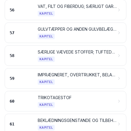
VAT, FILT OG FIBERDUG; SÆRLIGT GARN; SEJLGARN, REB OG TOVVÆRK SAMT VARER DERAF
56
KAPITEL
GULVTÆPPER OG ANDEN GULVBELÆGNING AF TEKSTILMATERIALER
57
KAPITEL
SÆRLIGE VÆVEDE STOFFER; TUFTEDE TEKSTILSTOFFER; BLONDER OG KNIPLINGER; TAPISSERIER; POSSEMENTARTIKLER; BRODERIER
58
KAPITEL
IMPRÆGNERET, OVERTRUKKET, BELAGT ELLER LAMINERET TEKSTILSTOF; TEKNISKE VARER AF TEKSTIL
59
KAPITEL
TRIKOTAGESTOF
60
KAPITEL
BEKLÆDNINGSGENSTANDE OG TILBEHØR TIL BEKLÆDNINGSGENSTANDE, AF TRIKOTAGE
61
KAPITEL