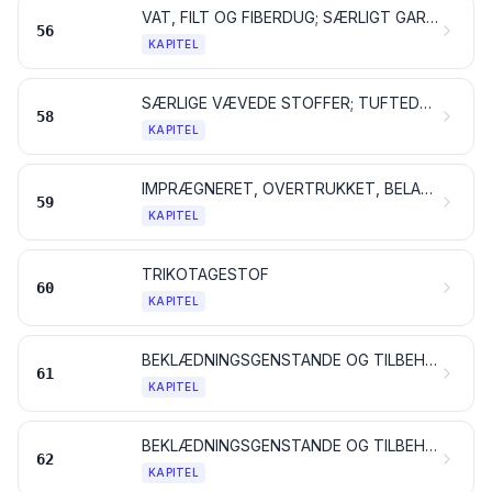
VAT, FILT OG FIBERDUG; SÆRLIGT GARN; SEJLGARN, REB OG TOVVÆRK SAMT VARER DERAF
56
KAPITEL
SÆRLIGE VÆVEDE STOFFER; TUFTEDE TEKSTILSTOFFER; BLONDER OG KNIPLINGER; TAPISSERIER; POSSEMENTARTIKLER; BRODERIER
58
KAPITEL
IMPRÆGNERET, OVERTRUKKET, BELAGT ELLER LAMINERET TEKSTILSTOF; TEKNISKE VARER AF TEKSTIL
59
KAPITEL
TRIKOTAGESTOF
60
KAPITEL
BEKLÆDNINGSGENSTANDE OG TILBEHØR TIL BEKLÆDNINGSGENSTANDE, AF TRIKOTAGE
61
KAPITEL
BEKLÆDNINGSGENSTANDE OG TILBEHØR TIL BEKLÆDNINGSGENSTANDE, UNDTAGEN VARER AF TRIKOTAGE
62
KAPITEL