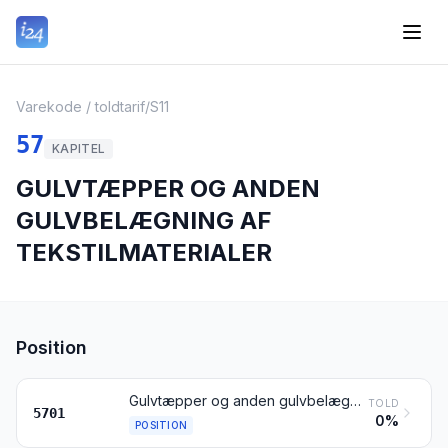
Varekode / toldtarif
/
S11
57
KAPITEL
GULVTÆPPER OG ANDEN
GULVBELÆGNING AF
TEKSTILMATERIALER
Position
Gulvtæpper og anden gulvbelægning af tekstilmaterialer, knyttede, også konfektionerede
TOLD
5701
0%
POSITION