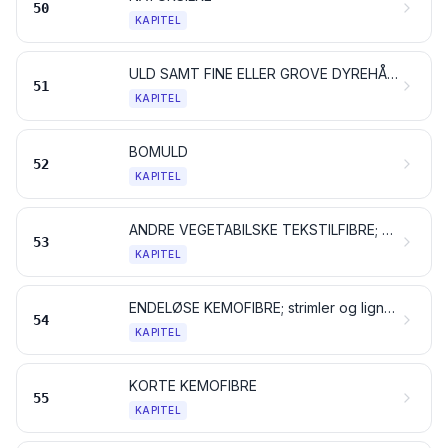
50
KAPITEL
ULD SAMT FINE ELLER GROVE DYREHÅR; GARN OG VÆVET STOF AF HESTEHÅR
51
KAPITEL
BOMULD
52
KAPITEL
ANDRE VEGETABILSKE TEKSTILFIBRE; PAPIRGARN OG VÆVET STOF AF PAPIRGARN
53
KAPITEL
ENDELØSE KEMOFIBRE; strimler og lignende af endeløse kemofibre
54
KAPITEL
KORTE KEMOFIBRE
55
KAPITEL