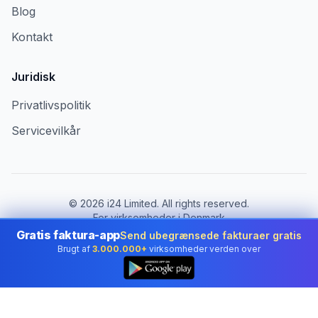
Blog
Kontakt
Juridisk
Privatlivspolitik
Servicevilkår
©
2026
i24 Limited. All rights reserved.
For virksomheder i Denmark
Gratis faktura-app
Send ubegrænsede fakturaer gratis
Skift land:
Denmark
Brugt af
3.000.000+
virksomheder verden over