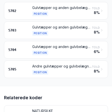
Gulvtæpper og anden gulvbelægning af tekstilmaterialer, vævede, ikke tuftede eller fremstillet ved »flocking«, også konfektionerede; kelim-, sumach- og karamanietæpper samt lignende håndvævede tæpper
TOLD
5702
8%
POSITION
Gulvtæpper og anden gulvbelægning af tekstilmaterialer (herunder græsmåtter), tuftede, også konfektionerede
TOLD
5703
8%
POSITION
Gulvtæpper og anden gulvbelægning af filt, ikke tuftede eller fremstillet ved »flocking«, også konfektionerede
TOLD
5704
6%
POSITION
Andre gulvtæpper og gulvbelægninger af tekstilmaterialer, også konfektionerede
TOLD
5705
8%
POSITION
Relaterede koder
NATURSILKE