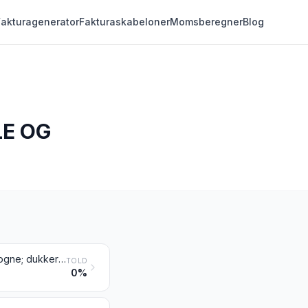
Fakturagenerator
Fakturaskabeloner
Momsberegner
Blog
LE OG
Trehjulede cykler, løbehjul, trædebiler og lignende legetøj på hjul; dukkevogne; dukker; andet legetøj; skalamodeller og lignende modeller til underholdnings- og legebrug, også bevægelige; puslespil af enhver art
TOLD
0%