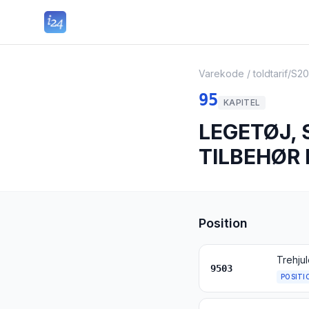
Varekode / toldtarif
/
S20
95
KAPITEL
LEGETØJ, 
TILBEHØR 
Position
9503
POSITI