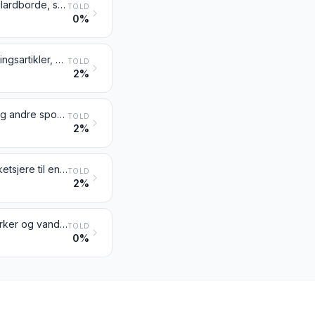
Videospilkonsoller og -maskiner, selskabsspil, herunder spilleautomater, billardborde, specialborde til kasinospil, automatisk udstyr til bowling samt spilleautomater, der aktiveres af mønter, pengesedler, bankkort, poletter eller lignende betalingsmidler
TOLD
0%
Pyntegenstande til brug ved højtider samt karnevals- og andre underholdningsartikler, herunder trylle- og skæmteartikler
TOLD
2%
Redskaber og rekvisitter til almindelige fysiske øvelser, gymnastik, atletik og andre sportsgrene (herunder bordtennis) eller til udendørsleg og -spil, ikke andetsteds tariferet i dette kapitel; svømmebassiner og soppebassiner
TOLD
2%
Fiskestænger, fiskekroge og andre fiskegrejer til fiskeri med snøre; fangstketsjere til enhver brug; lokkefugle (undtagen varer henhørende under pos. 9208 eller 9705) og lignende jagtartikler
TOLD
2%
Omrejsende cirkus og omrejsende menagerier; forlystelser i forlystelsesparker og vandlandsforlystelser; markedsforlystelser; herunder skydebaner; omrejsende teatre
TOLD
0%