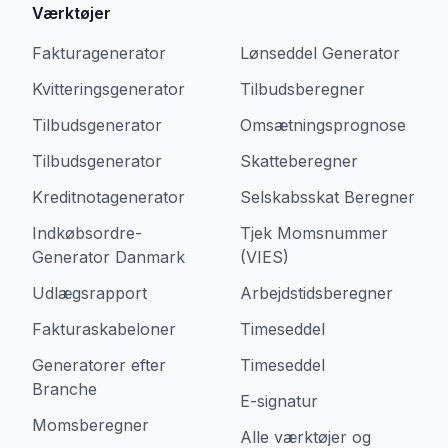
Værktøjer
Fakturagenerator
Lønseddel Generator
Kvitteringsgenerator
Tilbudsberegner
Tilbudsgenerator
Omsætningsprognose
Tilbudsgenerator
Skatteberegner
Kreditnotagenerator
Selskabsskat Beregner
Indkøbsordre-
Tjek Momsnummer
Generator Danmark
(VIES)
Udlægsrapport
Arbejdstidsberegner
Fakturaskabeloner
Timeseddel
Generatorer efter
Timeseddel
Branche
E-signatur
Momsberegner
Alle værktøjer og