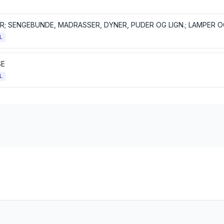
L
SE
L