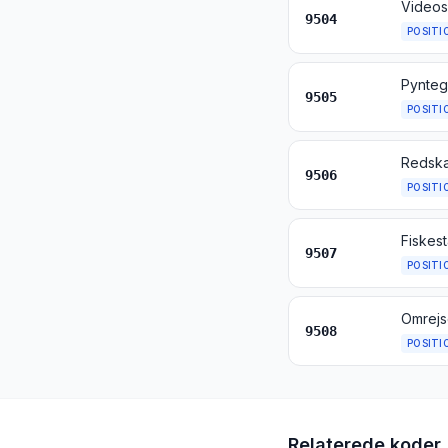
9504
POSITI
9505
POSITI
9506
POSITI
9507
POSITI
9508
POSITI
Relaterede koder