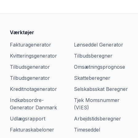
Værktøjer
Fakturagenerator
Lønseddel Generator
Kvitteringsgenerator
Tilbudsberegner
Tilbudsgenerator
Omsætningsprognose
Tilbudsgenerator
Skatteberegner
Kreditnotagenerator
Selskabsskat Beregner
Indkøbsordre-
Tjek Momsnummer
Generator Danmark
(VIES)
Udlægsrapport
Arbejdstidsberegner
Fakturaskabeloner
Timeseddel