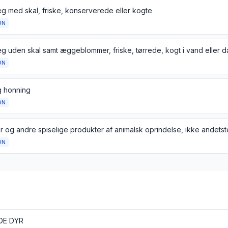
g med skal, friske, konserverede eller kogte
ON
ON
g honning
ON
r og andre spiselige produkter af animalsk oprindelse, ikke andetste
ON
DE DYR