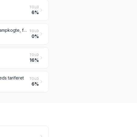
TOLD
6%
Fugleæg uden skal samt æggeblommer, friske, tørrede, kogt i vand eller dampkogte, formede, frosne eller på anden måde konserverede, også tilsat sukker eller andre sødemidler
TOLD
0%
TOLD
16%
ds tariferet
TOLD
6%