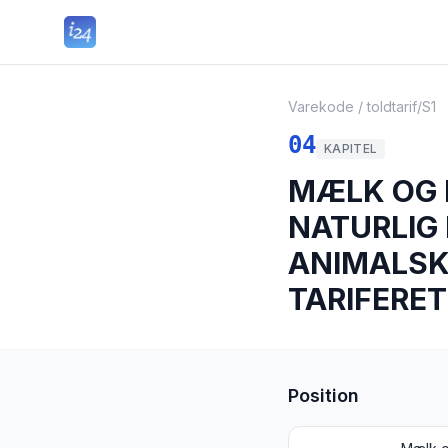
Varekode / toldtarif
/
S1
04
KAPITEL
MÆLK OG 
NATURLIG 
ANIMALSK
TARIFERET
Position