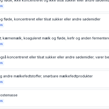
 fløde, ikke koncentreret og ikke tilsat sukker eller andre sødemid
ON
 fløde, koncentreret eller tilsat sukker eller andre sødemidler
ON
ON
ON
g andre mælkefedtstoffer; smørbare mælkefedtprodukter
ON
 ostemasse
ON