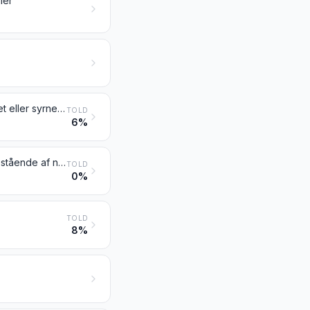
ler
Yoghurt; kærnemælk, koaguleret mælk og fløde, kefir og anden fermenteret eller syrnet mælk og fløde, også koncentreret, tilsat sukker eller andre sødemidler, aromatiseret eller tilsat frugt, nødder eller kakao
TOLD
6%
Valle, også koncentreret eller tilsat sukker eller andre sødemidler; varer bestående af naturlige mælkebestanddele, også tilsat sukker eller andre sødemidler, ikke andetsteds tariferet
TOLD
0%
TOLD
8%