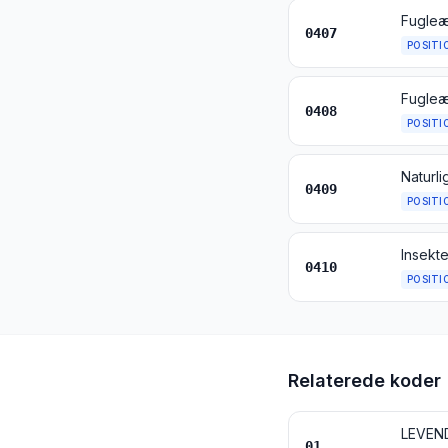
Fugleæ
0407
POSITI
0408
POSITI
Naturli
0409
POSITI
Insekte
0410
POSITI
Relaterede koder
LEVEN
01