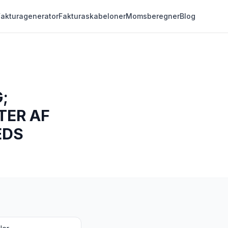
Fakturagenerator
Fakturaskabeloner
Momsberegner
Blog
;
TER AF
EDS