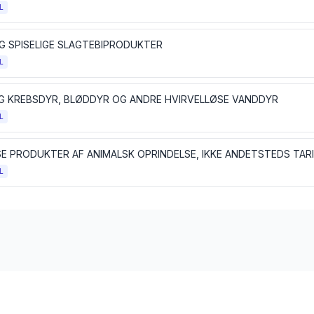
L
G SPISELIGE SLAGTEBIPRODUKTER
L
OG KREBSDYR, BLØDDYR OG ANDRE HVIRVELLØSE VANDDYR
L
SE PRODUKTER AF ANIMALSK OPRINDELSE, IKKE ANDETSTEDS TAR
L