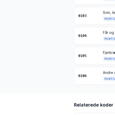
Svin, 
0103
POSITI
Får og
0104
POSITI
0105
POSITI
Andre 
0106
POSITI
Relaterede koder