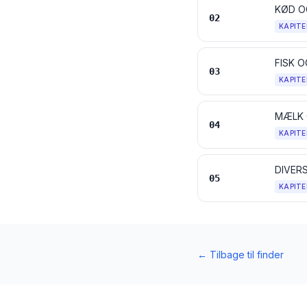
KØD O
02
KAPITE
FISK 
03
KAPITE
04
KAPITE
DIVER
05
KAPITE
←
Tilbage til finder