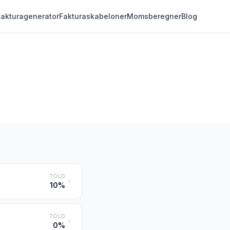
Fakturagenerator
Fakturaskabeloner
Momsberegner
Blog
TOLD
10%
TOLD
0%