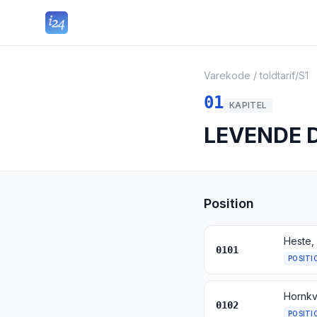
Varekode / toldtarif
/
S1
01
KAPITEL
LEVENDE 
Position
Heste,
0101
POSITI
Hornkv
0102
POSITI