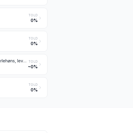
TOLD
0%
TOLD
0%
Fjerkræ, dvs. høns af arten Gallus domesticus, ænder, gæs, kalkuner og perlehøns, levende
TOLD
~0%
TOLD
0%