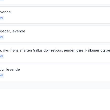
levende
ON
 geder, levende
ON
ON
dyr, levende
ON