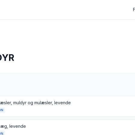
DYR
 æsler, muldyr og mulæsler, levende
ON
æg, levende
ON