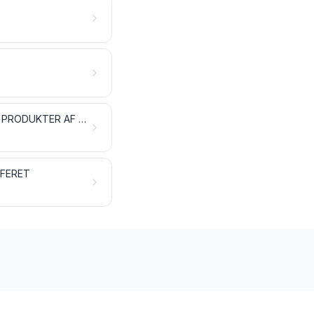
MÆLK OG MEJERIPRODUKTER; FUGLEÆG; NATURLIG HONNING; SPISELIGE PRODUKTER AF ANIMALSK OPRINDELSE, IKKE ANDETSTEDS TARIFERET
IFERET