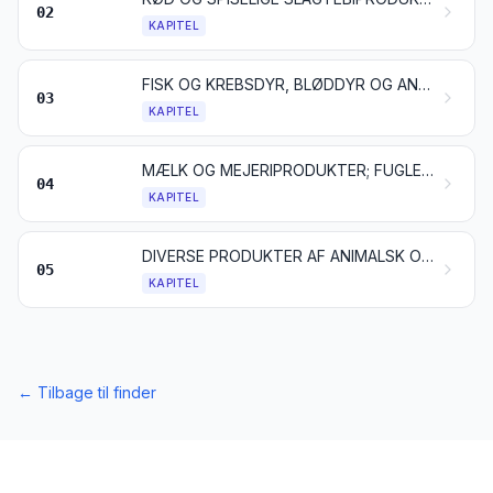
02
KAPITEL
FISK OG KREBSDYR, BLØDDYR OG ANDRE HVIRVELLØSE VANDDYR
03
KAPITEL
MÆLK OG MEJERIPRODUKTER; FUGLEÆG; NATURLIG HONNING; SPISELIGE PRODUKTER AF ANIMALSK OPRINDELSE, IKKE ANDETSTEDS TARIFERET
04
KAPITEL
DIVERSE PRODUKTER AF ANIMALSK OPRINDELSE, IKKE ANDETSTEDS TARIFERET
05
KAPITEL
←
Tilbage til finder