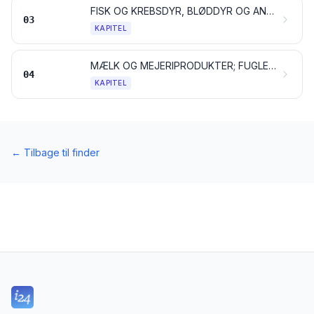
FISK OG KREBSDYR, BLØDDYR OG ANDRE HVIRVELLØSE VANDDYR
03
KAPITEL
MÆLK OG MEJERIPRODUKTER; FUGLEÆG; NATURLIG HONNING; SPISELIGE PRODUKTER AF ANIMALSK OPRINDELSE, IKKE ANDETSTEDS TARIFERET
04
KAPITEL
←
Tilbage til finder