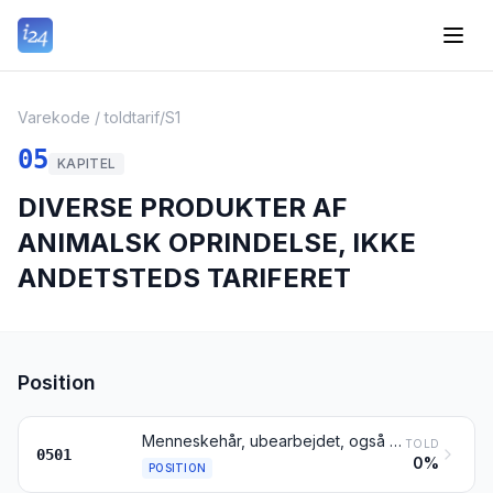
Varekode / toldtarif
/
S1
05
KAPITEL
DIVERSE PRODUKTER AF
ANIMALSK OPRINDELSE, IKKE
ANDETSTEDS TARIFERET
Position
Menneskehår, ubearbejdet, også vasket eller affedtet; affald af menneskehår
TOLD
0501
0%
POSITION