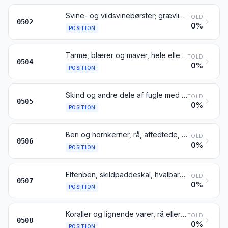
Svine- og vildsvinebørster; grævlingehår og andre hår til børstenbinderarbejder; affald af sådanne børster eller hår
TOLD
0502
0%
POSITION
Tarme, blærer og maver, hele eller stykker deraf, af andre dyr end fisk, fersk, kølet, frosset, saltet, i saltlage, tørret eller røget
TOLD
0504
0%
POSITION
Skind og andre dele af fugle med påsiddende fjer eller dun, fjer og dele af fjer (også med klippede kanter) samt dun, rå eller kun rensede, desinficerede eller konserverede; pulver og affald af fjer eller dele af fjer
TOLD
0505
0%
POSITION
Ben og hornkerner, rå, affedtede, behandlede med syre eller afgelatiniserede, også simpelt bearbejdede, men ikke tilskåret i form; pulver og affald af ben og hornkerner
TOLD
0506
0%
POSITION
Elfenben, skildpaddeskal, hvalbarder og hvalbardehår, horn, gevirer, hove, klove, kløer og næb, rå eller simpelt bearbejdede, men ikke tilskåret i form; pulver og affald deraf
TOLD
0507
0%
POSITION
Koraller og lignende varer, rå eller simpelt bearbejdede, men ikke yderligere behandlede; skaller af bløddyr, krebsdyr eller pighuder samt skalblade af blæksprutter, rå eller simpelt bearbejdede, men ikke tilskåret i form, pulver og affald deraf
TOLD
0508
0%
POSITION