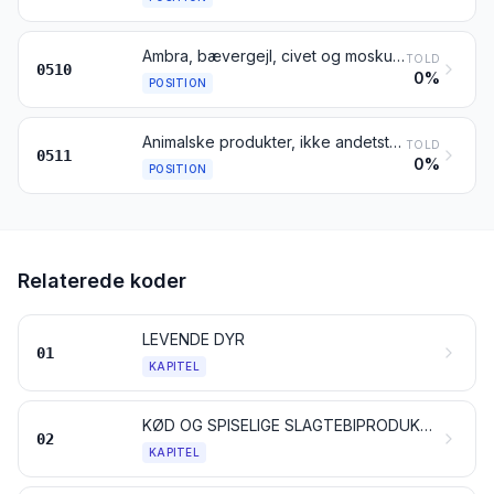
Ambra, bævergejl, civet og moskus; spanske fluer; galde, også tørret; kirtler og andre animalske produkter, anvendelige til fremstilling af farmaceutiske produkter, ferske, kølede, frosne eller på anden måde foreløbigt konserverede
TOLD
0510
0%
POSITION
Animalske produkter, ikke andetsteds tariferet; døde dyr af de arter, der er nævnt i kapitel 1 eller 3, uegnede til menneskeføde
TOLD
0511
0%
POSITION
Relaterede koder
LEVENDE DYR
01
KAPITEL
KØD OG SPISELIGE SLAGTEBIPRODUKTER
02
KAPITEL