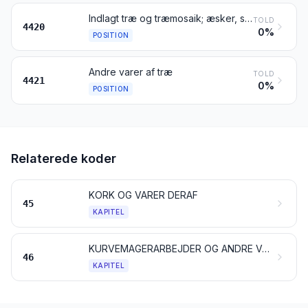
Indlagt træ og træmosaik; æsker, skrin og etuier til smykker eller bestik samt lignende varer af træ; statuetter og andre dekorationsgenstande af træ; boligudstyr af træ, ikke henhørende under kapitel 94
TOLD
4420
0%
POSITION
Andre varer af træ
TOLD
4421
0%
POSITION
Relaterede koder
KORK OG VARER DERAF
45
KAPITEL
KURVEMAGERARBEJDER OG ANDRE VARER AF FLETTEMATERIALER
46
KAPITEL