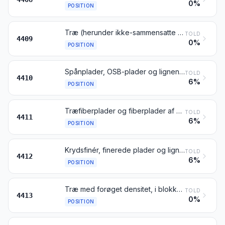
0%
POSITION
Træ (herunder ikke-sammensatte parketstaver), profileret (pløjet, notet, falset, rejfet, kelet, forarbejdet til rund form eller lignende) i hele længden på en eller flere kanter, ender eller overflader, også høvlet, slebet eller samlet ende-til-ende
TOLD
4409
0%
POSITION
Spånplader, OSB-plader og lignende plader (fx waferboard) af træ eller andre træagtige materialer, også agglomereret med harpiks eller andre organiske bindemidler
TOLD
4410
6%
POSITION
Træfiberplader og fiberplader af andre træagtige materialer, også agglomereret med harpiks eller andre organiske bindemidler
TOLD
4411
6%
POSITION
Krydsfinér, finerede plader og lignende laminerede træprodukter
TOLD
4412
6%
POSITION
Træ med forøget densitet, i blokke, plader, lameller eller profiler
TOLD
4413
0%
POSITION