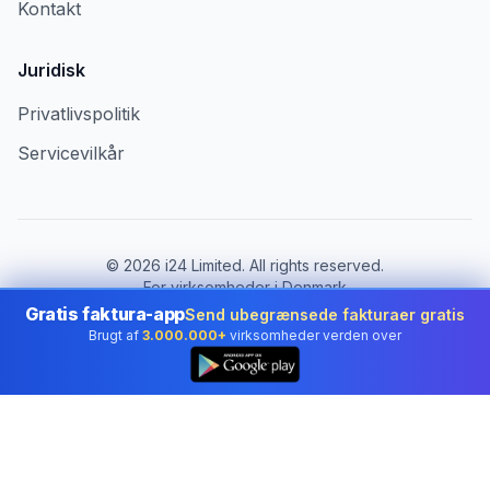
Kontakt
Juridisk
Privatlivspolitik
Servicevilkår
©
2026
i24 Limited. All rights reserved.
For virksomheder i Denmark
Gratis faktura-app
Send ubegrænsede fakturaer gratis
Skift land:
Denmark
Brugt af
3.000.000+
virksomheder verden over