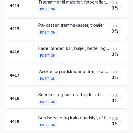
Trærammer til malerier, fotografier, spejle eller lignende genstande
TOLD
4414
0%
POSITION
Pakkasser, tremmekasser, tromler og lignende pakningsgenstande af træ; kabeltromler af træ; lastpaller og lign., af træ; pallerammer af træ
TOLD
4415
0%
POSITION
Fade, tønder, kar, baljer, bøtter og andre bødkerarbejder samt dele dertil, af træ, herunder tøndestaver
TOLD
4416
0%
POSITION
Værktøj og redskaber af træ; skafter, håndtag og lignende dele af træ til værktøj og redskaber; børstetræ, skafter og håndtag af træ til koste og børster; blokke og læster af træ til fodtøj
TOLD
4417
0%
POSITION
Snedker- og tømrerarbejder af træ til bygningsbrug, herunder lamelplader (celleplader) af træ, sammensatte gulvbrædder og tagspån (»shingles« og »shakes«), af træ
TOLD
4418
0%
POSITION
Bordservice og køkkenudstyr, af træ
TOLD
4419
0%
POSITION