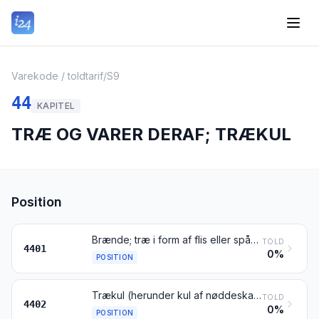
Varekode / toldtarif
/
S9
44
KAPITEL
TRÆ OG VARER DERAF; TRÆKUL
Position
Brænde; træ i form af flis eller spåner; savsmuld og træaffald, også agglomereret til briketter eller lignende former
TOLD
4401
0%
POSITION
Trækul (herunder kul af nøddeskaller eller af nødder), også agglomereret
TOLD
4402
0%
POSITION