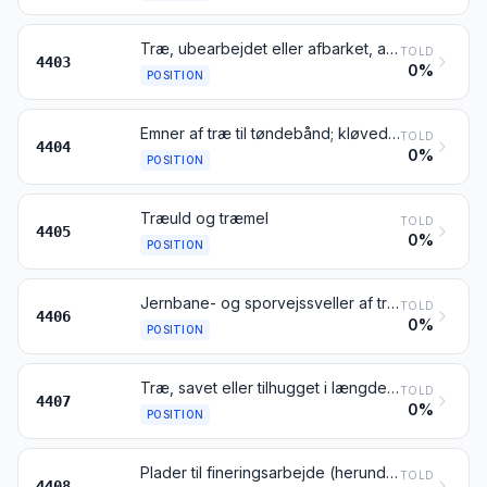
Træ, ubearbejdet eller afbarket, afgrenet eller groft tildannet på to eller fire sider
TOLD
4403
0%
POSITION
Emner af træ til tøndebånd; kløvede stolper; pæle og stokke af træ, tilspidsede, men ikke savskårne i længderetningen; emner af træ til spadserestokke, paraplyskafter, værktøjsskafter og lign., groft tildannede eller afrundede, men ikke drejede, bøjede eller på anden måde bearbejdede; træspån og lign
TOLD
4404
0%
POSITION
Træuld og træmel
TOLD
4405
0%
POSITION
Jernbane- og sporvejssveller af træ
TOLD
4406
0%
POSITION
Træ, savet eller tilhugget i længderetningen, skåret eller skrællet, også høvlet, slebet eller samlet ende-til-ende, af tykkelse over 6 mm
TOLD
4407
0%
POSITION
Plader til fineringsarbejde (herunder sådanne plader fremstillet ved skæring af lamineret træ), til fremstilling af krydsfinér eller lignende lamineret træ samt træ, savet i længderetningen, skåret eller skrællet, også høvlet, slebet, splejset eller samlet ende-til-ende, af tykkelse ikke over 6 mm
TOLD
4408