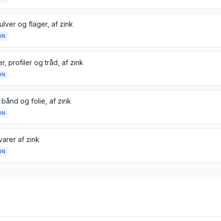
ulver og flager, af zink
ON
, profiler og tråd, af zink
ON
 bånd og folie, af zink
ON
arer af zink
ON