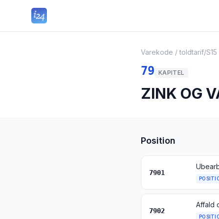
Varekode / toldtarif
/
S15
79
KAPITEL
ZINK OG V
Position
Ubearb
7901
POSITI
Affald 
7902
POSITI