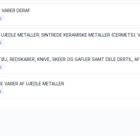
G VARER DERAF
L
L
ØJ, REDSKABER, KNIVE, SKEER OG GAFLER SAMT DELE DERTIL, A
L
SE VARER AF UÆDLE METALLER
L