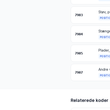
Støv, p
7903
POSITI
Stænger
7904
POSITI
Plader,
7905
POSITI
Andre v
7907
POSITI
Relaterede koder