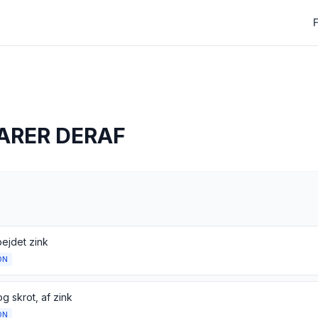
ARER DERAF
ejdet zink
ON
og skrot, af zink
ON