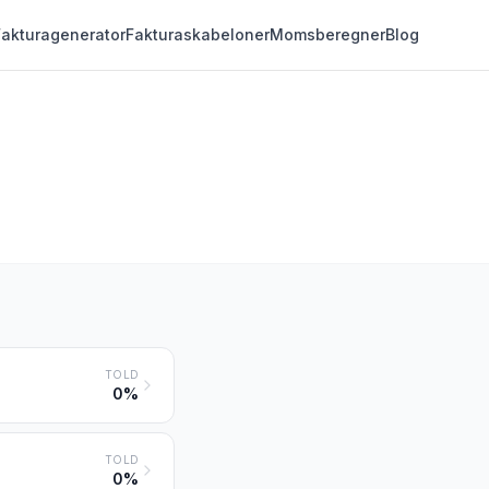
Fakturagenerator
Fakturaskabeloner
Momsberegner
Blog
TOLD
0%
TOLD
0%