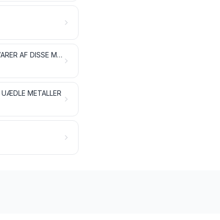
ANDRE UÆDLE METALLER; SINTREDE KERAMISKE METALLER (CERMETS); VARER AF DISSE MATERIALER
F UÆDLE METALLER