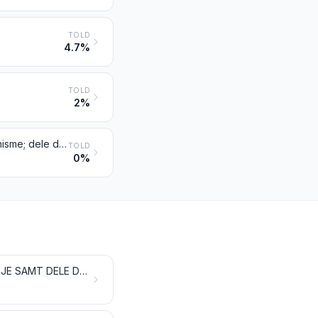
TOLD
4.7%
TOLD
2%
Påhængsvogne og sættevogne; andre køretøjer uden fremdrivningsmekanisme; dele dertil
TOLD
0%
LOKOMOTIVER, VOGNE OG ANDET MATERIEL TIL JERNBANER OG SPORVEJE SAMT DELE DERTIL; STATIONÆRT JERNBANE- OG SPORVEJSMATERIEL SAMT DELE DERTIL; MEKANISK (HERUNDER ELEKTROMEKANISK) TRAFIKREGULERINGSUDSTYR AF ENHVER ART