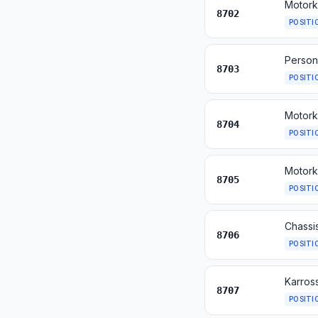
Motorkø
8702
POSITI
8703
POSITI
Motork
8704
POSITI
8705
POSITI
Chassi
8706
POSITI
Karros
8707
POSITI