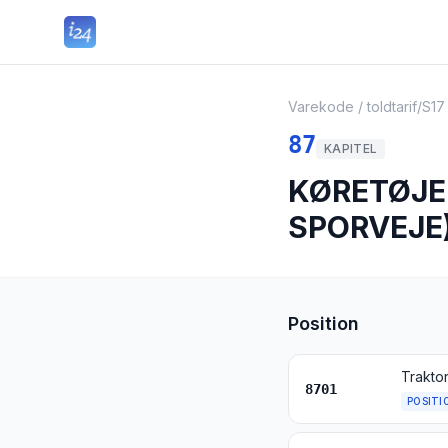
Varekode / toldtarif
/
S17
87
KAPITEL
KØRETØJE
SPORVEJE)
Position
Trakto
8701
POSITI