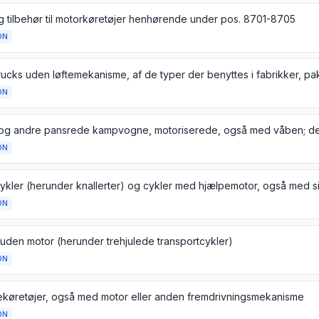
g tilbehør til motorkøretøjer henhørende under pos. 8701-8705
ON
ON
ON
ON
 uden motor (herunder trehjulede transportcykler)
ON
dekøretøjer, også med motor eller anden fremdrivningsmekanisme
ON