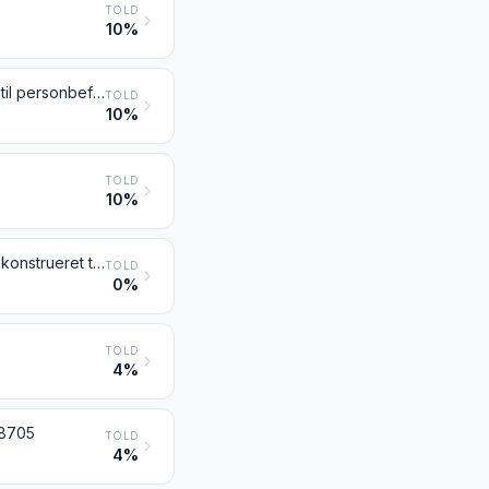
TOLD
10%
Personmotorkøretøjer og andre motorkøretøjer, hovedsagelig konstrueret til personbefordring (undtagen motorkøretøjer henhørende under pos. 8702), herunder stationcars og racerbiler
TOLD
10%
TOLD
10%
Motorkøretøjer til specielle formål, undtagen motorkøretøjer hovedsagelig konstrueret til person- eller godsbefordring (fx bugseringsvogne, autokraner, brandbiler, betonblandevogne, gadefejevogne, vandingsvogne, værkstedsvogne og vogne med røntgenudstyr)
TOLD
0%
TOLD
4%
-8705
TOLD
4%