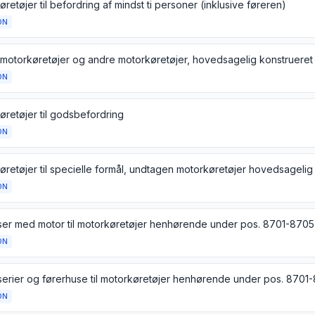
retøjer til befordring af mindst ti personer (inklusive føreren)
ON
ON
øretøjer til godsbefordring
ON
ON
ser med motor til motorkøretøjer henhørende under pos. 8701-8705
ON
serier og førerhuse til motorkøretøjer henhørende under pos. 8701
ON