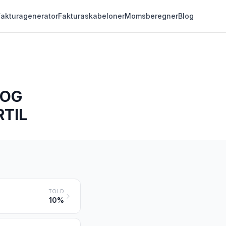
Fakturagenerator
Fakturaskabeloner
Momsberegner
Blog
 OG
RTIL
TOLD
10%