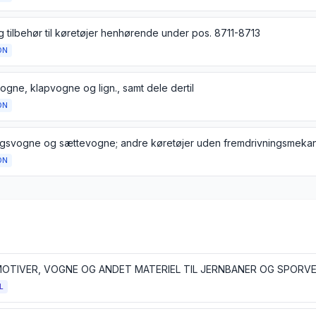
 tilbehør til køretøjer henhørende under pos. 8711-8713
ON
gne, klapvogne og lign., samt dele dertil
ON
ON
L