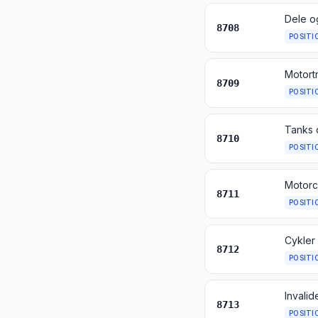
Dele o
8708
POSITI
8709
POSITI
8710
POSITI
8711
POSITI
Cykler
8712
POSITI
Invali
8713
POSITI