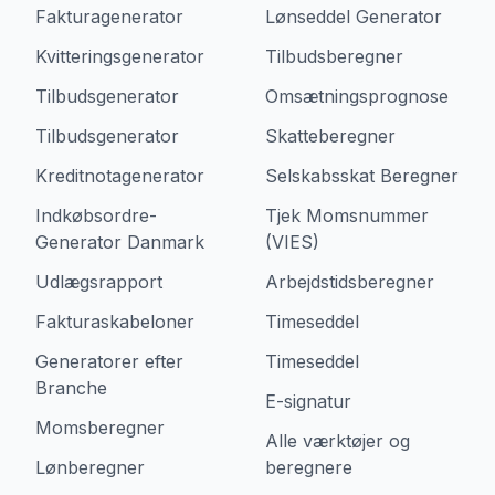
Fakturagenerator
Lønseddel Generator
Kvitteringsgenerator
Tilbudsberegner
Tilbudsgenerator
Omsætningsprognose
Tilbudsgenerator
Skatteberegner
Kreditnotagenerator
Selskabsskat Beregner
Indkøbsordre-
Tjek Momsnummer
Generator Danmark
(VIES)
Udlægsrapport
Arbejdstidsberegner
Fakturaskabeloner
Timeseddel
Generatorer efter
Timeseddel
Branche
E-signatur
Momsberegner
Alle værktøjer og
Lønberegner
beregnere