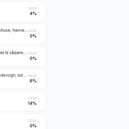
TOLD
4%
Motortrucks uden løftemekanisme, af de typer der benyttes i fabrikker, pakhuse, havne og lufthavne til transport af gods over korte afstande; traktorer, af de typer der benyttes på jernbaneperroner; dele til de nævnte køretøjer
TOLD
0%
Tanks og andre pansrede kampvogne, motoriserede, også med våben; dele til sådanne køretøjer
TOLD
0%
Motorcykler (herunder knallerter) og cykler med hjælpemotor, også med sidevogn; sidevogne
TOLD
6%
TOLD
14%
TOLD
0%