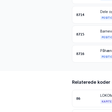
Dele og
8714
POSITI
Barnevo
8715
POSITI
8716
POSITI
Relaterede koder
86
KAPITE