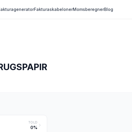
Fakturagenerator
Fakturaskabeloner
Momsberegner
Blog
RUGSPAPIR
TOLD
0%