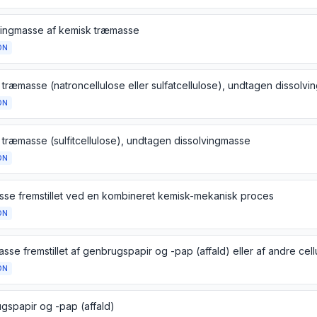
vingmasse af kemisk træmasse
ON
 træmasse (natroncellulose eller sulfatcellulose), undtagen dissolv
ON
 træmasse (sulfitcellulose), undtagen dissolvingmasse
ON
se fremstillet ved en kombineret kemisk-mekanisk proces
ON
ON
gspapir og -pap (affald)