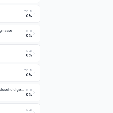
TOLD
0%
ingmasse
TOLD
0%
TOLD
0%
TOLD
0%
Papirmasse fremstillet af genbrugspapir og -pap (affald) eller af andre celluloseholdige materialer
TOLD
0%
TOLD