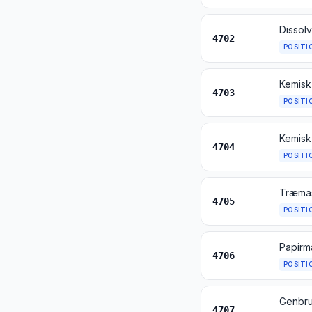
Dissol
4702
POSITI
Kemisk
4703
POSITI
Kemisk
4704
POSITI
Træmas
4705
POSITI
4706
POSITI
Genbru
4707