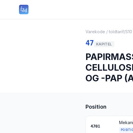
Varekode / toldtarif
/
S10
47
KAPITEL
PAPIRMAS
CELLULOS
OG -PAP (
Position
Mekani
4701
POSITI