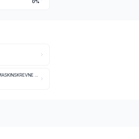
0%
BØGER, AVISER, BILLEDER OG ANDRE TRYKSAGER; HÅNDSKREVNE ELLER MASKINSKREVNE ARBEJDER SAMT TEGNINGER