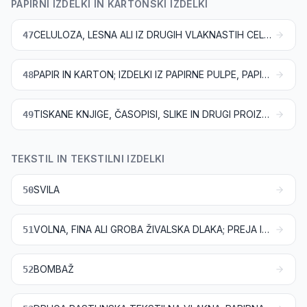
PAPIRNI IZDELKI IN KARTONSKI IZDELKI
CELULOZA, LESNA ALI IZ DRUGIH VLAKNASTIH CELULOZNIH MATERIALOV; PAPIR IN KARTON ZA RECIKLIRANJE (ODPADKI IN OSTANKI)
47
PAPIR IN KARTON; IZDELKI IZ PAPIRNE PULPE, PAPIRJA ALI KARTONA
48
TISKANE KNJIGE, ČASOPISI, SLIKE IN DRUGI PROIZVODI GRAFIČNE INDUSTRIJE; ROKOPISI, TIPKANA BESEDILA IN NAČRTI
49
TEKSTIL IN TEKSTILNI IZDELKI
SVILA
50
VOLNA, FINA ALI GROBA ŽIVALSKA DLAKA; PREJA IN TKANINE IZ KONJSKE ŽIME
51
BOMBAŽ
52