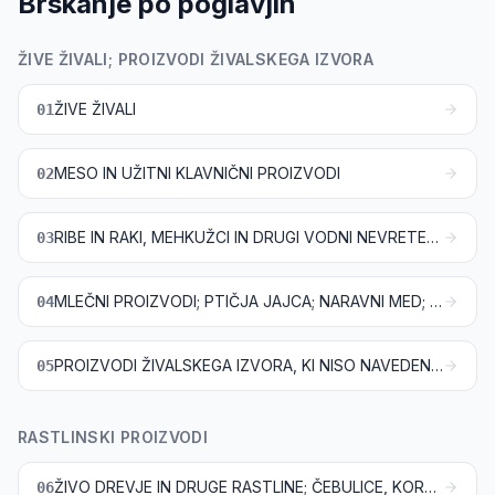
Brskanje po poglavjih
ŽIVE ŽIVALI; PROIZVODI ŽIVALSKEGA IZVORA
ŽIVE ŽIVALI
01
MESO IN UŽITNI KLAVNIČNI PROIZVODI
02
RIBE IN RAKI, MEHKUŽCI IN DRUGI VODNI NEVRETENČARJI
03
MLEČNI PROIZVODI; PTIČJA JAJCA; NARAVNI MED; UŽITNI PROIZVODI ŽIVALSKEGA IZVORA, KI NISO NAVEDENI ALI ZAJETI NA DRUGEM MESTU
04
PROIZVODI ŽIVALSKEGA IZVORA, KI NISO NAVEDENI ALI ZAJETI NA DRUGEM MESTU
05
RASTLINSKI PROIZVODI
ŽIVO DREVJE IN DRUGE RASTLINE; ČEBULICE, KORENINE IN PODOBNO; REZANO CVETJE IN OKRASNO LISTJE
06