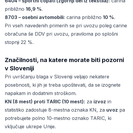
6404 – športni copati (zgornji del iz tekstila):
carina
približno
16,9 %
.
8703 – osebni avtomobili:
carina približno
10 %
.
Pri vseh navedenih primerih se pri uvozu poleg carine
obračuna še DDV pri uvozu, praviloma po splošni
stopnji 22 %.
Značilnosti, na katere morate biti pozorni
v Sloveniji
Pri uvrščanju blaga v Sloveniji veljajo nekatere
posebnosti, ki jih je treba upoštevati, da se izognete
napakam in dodatnim stroškom.
KN (8 mest) proti TARIC (10 mest):
za
izvoz
in
statistiko zadostuje 8-mestna oznaka KN, za
uvoz
pa
potrebujete polno 10-mestno oznako TARIC, ki
vključuje ukrepe Unije.