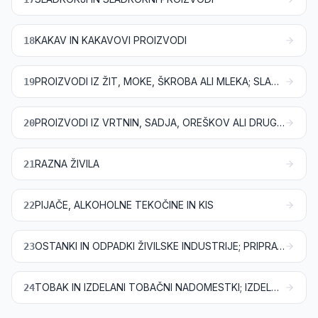
KAKAV IN KAKAVOVI PROIZVODI
18
PROIZVODI IZ ŽIT, MOKE, ŠKROBA ALI MLEKA; SLAŠČIČARSKI PROIZVODI
19
PROIZVODI IZ VRTNIN, SADJA, OREŠKOV ALI DRUGIH DELOV RASTLIN
20
RAZNA ŽIVILA
21
PIJAČE, ALKOHOLNE TEKOČINE IN KIS
22
OSTANKI IN ODPADKI ŽIVILSKE INDUSTRIJE; PRIPRAVLJENA KRMA ZA ŽIVALI
23
TOBAK IN IZDELANI TOBAČNI NADOMESTKI; IZDELKI, KI VSEBUJEJO NIKOTIN ALI NE, NAMENJENI ZA VDIHAVANJE BREZ ZGOREVANJA; DRUGI IZDELKI, KI VSEBUJEJO NIKOTIN, NAMENJENI VNOSU NIKOTINA V ČLOVEŠKO TELO
24