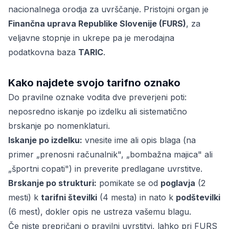
nacionalnega orodja za uvrščanje. Pristojni organ je
Finančna uprava Republike Slovenije (FURS)
, za
veljavne stopnje in ukrepe pa je merodajna
podatkovna baza
TARIC
.
Kako najdete svojo tarifno oznako
Do pravilne oznake vodita dve preverjeni poti:
neposredno iskanje po izdelku ali sistematično
brskanje po nomenklaturi.
Iskanje po izdelku:
vnesite ime ali opis blaga (na
primer „prenosni računalnik", „bombažna majica" ali
„športni copati") in preverite predlagane uvrstitve.
Brskanje po strukturi:
pomikate se od
poglavja
(2
mesti) k
tarifni številki
(4 mesta) in nato k
podštevilki
(6 mest), dokler opis ne ustreza vašemu blagu.
Če niste prepričani o pravilni uvrstitvi, lahko pri FURS