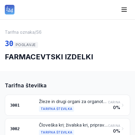
Tarifna oznaka
/
S6
30
POGLAVJE
FARMACEVTSKI IZDELKI
Tarifna številka
Žleze in drugi organi za organoterapevtske namene, sušeni, tudi v prahu; ekstrakti iz žlez in drugih organov ali njihovih izločkov za organoterapevtske namene; heparin in njegove soli; druge človeške ali živalske snovi, pripravljene za terapevtske ali profilaktične namene, ki niso navedene in ne zajete na drugem mestu
CARINA
3001
0%
TARIFNA ŠTEVILKA
Človeška kri; živalska kri, pripravljena za uporabo v terapevtske, profilaktične ali diagnostične namene; antiserumi in druge frakcije krvi ter imunološki proizvodi, modificirani ali nemodificirani ali dobljeni po biotehničnih postopkih; cepiva, toksini, kulture mikroorganizmov (razen kvasovk) in podobni proizvodi; celične kulture, modificirane ali nemodificirane
CARINA
3002
0%
TARIFNA ŠTEVILKA