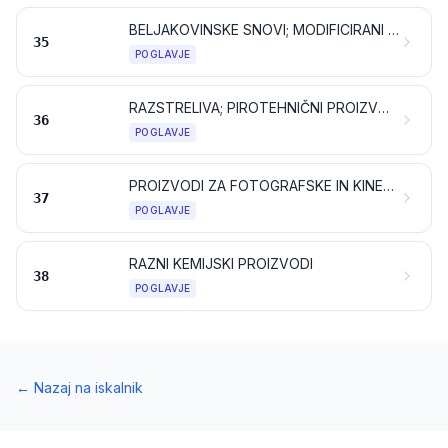
BELJAKOVINSKE SNOVI; MODIFICIRANI ŠKROBI; LEPILA; ENCIMI
35
POGLAVJE
RAZSTRELIVA; PIROTEHNIČNI PROIZVODI; VŽIGALICE; PIROFORNE ZLITINE; NEKATERI VNETLJIVI PREPARATI
36
POGLAVJE
PROIZVODI ZA FOTOGRAFSKE IN KINEMATOGRAFSKE NAMENE
37
POGLAVJE
RAZNI KEMIJSKI PROIZVODI
38
POGLAVJE
←
Nazaj na iskalnik