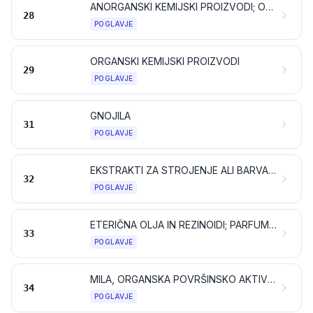
ANORGANSKI KEMIJSKI PROIZVODI; ORGANSKE ALI ANORGANSKE SPOJINE PLEMENITIH KOVIN, REDKIH ZEMELJSKIH KOVIN, RADIOAKTIVNIH ELEMENTOV ALI IZOTOPOV
28
POGLAVJE
ORGANSKI KEMIJSKI PROIZVODI
29
POGLAVJE
GNOJILA
31
POGLAVJE
EKSTRAKTI ZA STROJENJE ALI BARVANJE; TANINI IN NJIHOVI DERIVATI; BARVILA, PIGMENTI IN DRUGE BARVILNE SNOVI; BARVE IN LAKI; KITI IN DRUGE TESNILNE MASE; TISKARSKE BARVE IN ČRNILA
32
POGLAVJE
ETERIČNA OLJA IN REZINOIDI; PARFUMERIJSKI, KOZMETIČNI ALI TOALETNI IZDELKI
33
POGLAVJE
MILA, ORGANSKA POVRŠINSKO AKTIVNA SREDSTVA, PRALNI PREPARATI, MAZALNI PREPARATI, UMETNI VOSKI, PRIPRAVLJENI VOSKI, PREPARATI ZA LOŠČENJE ALI ČIŠČENJE, SVEČE IN PODOBNI PROIZVODI, PASTE ZA MODELIRANJE IN „ZOBARSKI VOSKI“ TER ZOBARSKI PREPARATI NA OSNOVI MAVCA
34
POGLAVJE