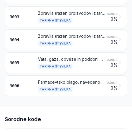
Zdravila (razen proizvodov iz tarifnih številk 3002, 3005 ali 3006) iz mešanice dveh ali več sestavin, pripravljena za terapevtsko ali profilaktično uporabo, ki pa niso pripravljena v odmerjenih dozah ali v oblikah ali pakiranjih za prodajo na drobno
CARINA
3003
0%
TARIFNA ŠTEVILKA
Zdravila (razen proizvodov iz tarifnih številk 3002, 3005 ali 3006), ki sestoje iz pomešanih ali nepomešanih proizvodov za terapevtsko ali profilaktično uporabo, pripravljena v odmerjenih dozah (vključno tistih v obliki za uporabo skozi kožo) ali v oblikah ali pakiranjih za prodajo na drobno
CARINA
3004
0%
TARIFNA ŠTEVILKA
Vata, gaza, obveze in podobni proizvodi (npr. obliži, obkladki), impregnirani, premazani ali prevlečeni s farmacevtskimi snovmi ali pripravljeni v oblikah ali pakiranjih za prodajo na drobno, za medicinske, kirurške, zobarske ali veterinarske namene
CARINA
3005
0%
TARIFNA ŠTEVILKA
Farmacevtsko blago, navedeno v opombi 4 k temu poglavju
CARINA
3006
0%
TARIFNA ŠTEVILKA
Sorodne kode