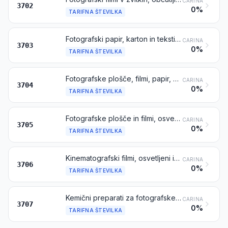
CARINA
3702
0%
TARIFNA ŠTEVILKA
Fotografski papir, karton in tekstil, občutljivi na svetlobo, neosvetljeni
CARINA
3703
0%
TARIFNA ŠTEVILKA
Fotografske plošče, filmi, papir, karton in tekstil, osvetljeni, toda nerazviti
CARINA
3704
0%
TARIFNA ŠTEVILKA
Fotografske plošče in filmi, osvetljeni in razviti, razen kinematografskih filmov
CARINA
3705
0%
TARIFNA ŠTEVILKA
Kinematografski filmi, osvetljeni in razviti, s posnetim zvočnim zapisom ali brez njega ali samo s posnetim zvočnim zapisom
CARINA
3706
0%
TARIFNA ŠTEVILKA
Kemični preparati za fotografske namene (razen lakov, lepil, sredstev za lepljenje in podobnih preparatov); nepomešani proizvodi za fotografsko uporabo, pripravljeni v odmerjene količine ali pripravljeni za prodajo na drobno v gotovi obliki
CARINA
3707
0%
TARIFNA ŠTEVILKA