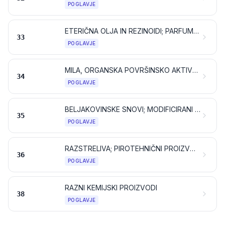
POGLAVJE
ETERIČNA OLJA IN REZINOIDI; PARFUMERIJSKI, KOZMETIČNI ALI TOALETNI IZDELKI
33
POGLAVJE
MILA, ORGANSKA POVRŠINSKO AKTIVNA SREDSTVA, PRALNI PREPARATI, MAZALNI PREPARATI, UMETNI VOSKI, PRIPRAVLJENI VOSKI, PREPARATI ZA LOŠČENJE ALI ČIŠČENJE, SVEČE IN PODOBNI PROIZVODI, PASTE ZA MODELIRANJE IN „ZOBARSKI VOSKI“ TER ZOBARSKI PREPARATI NA OSNOVI MAVCA
34
POGLAVJE
BELJAKOVINSKE SNOVI; MODIFICIRANI ŠKROBI; LEPILA; ENCIMI
35
POGLAVJE
RAZSTRELIVA; PIROTEHNIČNI PROIZVODI; VŽIGALICE; PIROFORNE ZLITINE; NEKATERI VNETLJIVI PREPARATI
36
POGLAVJE
RAZNI KEMIJSKI PROIZVODI
38
POGLAVJE