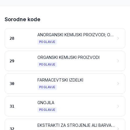
Sorodne kode
ANORGANSKI KEMIJSKI PROIZVODI; ORGANSKE ALI ANORGANSKE SPOJINE PLEMENITIH KOVIN, REDKIH ZEMELJSKIH KOVIN, RADIOAKTIVNIH ELEMENTOV ALI IZOTOPOV
28
POGLAVJE
ORGANSKI KEMIJSKI PROIZVODI
29
POGLAVJE
FARMACEVTSKI IZDELKI
30
POGLAVJE
GNOJILA
31
POGLAVJE
EKSTRAKTI ZA STROJENJE ALI BARVANJE; TANINI IN NJIHOVI DERIVATI; BARVILA, PIGMENTI IN DRUGE BARVILNE SNOVI; BARVE IN LAKI; KITI IN DRUGE TESNILNE MASE; TISKARSKE BARVE IN ČRNILA
32