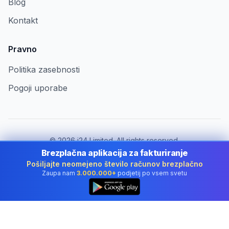
Blog
Kontakt
Pravno
Politika zasebnosti
Pogoji uporabe
©
2026
i24 Limited. All rights reserved.
Za podjetja v Slovenia
Brezplačna aplikacija za fakturiranje
Pošiljajte neomejeno število računov brezplačno
Spremeni državo:
Slovenia
Zaupa nam
3.000.000+
podjetij po vsem svetu