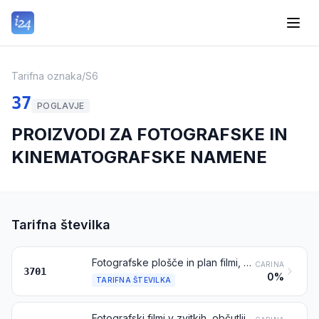
Tarifna oznaka
/
S6
37
POGLAVJE
PROIZVODI ZA FOTOGRAFSKE IN
KINEMATOGRAFSKE NAMENE
Tarifna številka
Fotografske plošče in plan filmi, občutljivi za svetlobo, neosvetljeni, iz kakršnega koli materiala, razen iz papirja, kartona ali tekstila; plan filmi za trenutno (hitro) fotografijo, občutljivi na svetlobo, neosvetljeni, v kasetah ali brez njih
CARINA
3701
0%
TARIFNA ŠTEVILKA
Fotografski filmi v zvitkih, občutljivi na svetlobo, neosvetljeni, iz kakršnega koli materiala, razen iz papirja, kartona ali tekstila; filmi v zvitkih za trenutne (hitre) fotografije, občutljivi na svetlobo, neosvetljeni