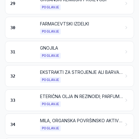
29
POGLAVJE
FARMACEVTSKI IZDELKI
30
POGLAVJE
GNOJILA
31
POGLAVJE
EKSTRAKTI ZA STROJENJE ALI BARVANJE; TANINI IN NJIHOVI DERIVATI; BARVILA, PIGMENTI IN DRUGE BARVILNE SNOVI; BARVE IN LAKI; KITI IN DRUGE TESNILNE MASE; TISKARSKE BARVE IN ČRNILA
32
POGLAVJE
ETERIČNA OLJA IN REZINOIDI; PARFUMERIJSKI, KOZMETIČNI ALI TOALETNI IZDELKI
33
POGLAVJE
MILA, ORGANSKA POVRŠINSKO AKTIVNA SREDSTVA, PRALNI PREPARATI, MAZALNI PREPARATI, UMETNI VOSKI, PRIPRAVLJENI VOSKI, PREPARATI ZA LOŠČENJE ALI ČIŠČENJE, SVEČE IN PODOBNI PROIZVODI, PASTE ZA MODELIRANJE IN „ZOBARSKI VOSKI“ TER ZOBARSKI PREPARATI NA OSNOVI MAVCA
34
POGLAVJE