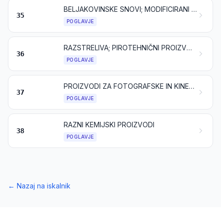
BELJAKOVINSKE SNOVI; MODIFICIRANI ŠKROBI; LEPILA; ENCIMI
35
POGLAVJE
RAZSTRELIVA; PIROTEHNIČNI PROIZVODI; VŽIGALICE; PIROFORNE ZLITINE; NEKATERI VNETLJIVI PREPARATI
36
POGLAVJE
PROIZVODI ZA FOTOGRAFSKE IN KINEMATOGRAFSKE NAMENE
37
POGLAVJE
RAZNI KEMIJSKI PROIZVODI
38
POGLAVJE
←
Nazaj na iskalnik