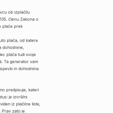
avcu ob izplačilu
 135. členu Zakona o
o plače prek
uto plača, od katere
ja dohodnine,
ec plača tudi svoje
sti. Ta generator vam
rispevki in dohodnina
no predpisuje, kateri
s: je izvršilni
den iz plačilne liste,
. Prav zato je