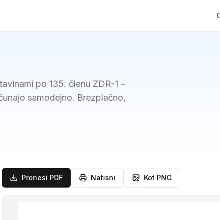
estavinami po 135. členu ZDR-1 –
računajo samodejno. Brezplačno,
Prenesi PDF
Natisni
Kot PNG