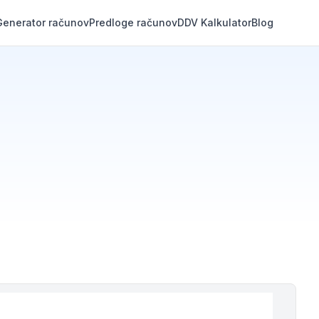
Generator računov
Predloge računov
DDV Kalkulator
Blog