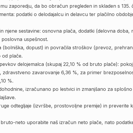
istemu zaporedju, da bo obračun pregleden in skladen s 135.
enta: podatki o delodajalcu in delavcu ter plačilno obdobje
 in njene sestavine: osnovna plača, dodatki (delovna doba, 
n poslovna uspešnost.
 (bolniška, dopust) in povračila stroškov (prevoz, prehrana
 od plače.
spevkov delojemalca (skupaj 22,10 % od bruto plače): pokojn
 zdravstveno zavarovanje 6,36 %, za primer brezposelnost
,10 %.
 dohodnine, izračunano po lestvici in zmanjšano za splošno 
ajšave.
uge odtegljaje (izvršbe, prostovoljne premije) in preverite
 bruto-neto uporabite naš
izračun neto plače
, nato podatk