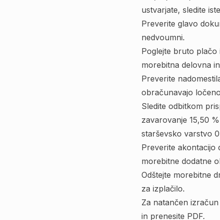
ustvarjate, sledite 
Preverite glavo dokum
nedvoumni.
Poglejte bruto plačo
morebitna delovna i
Preverite nadomestila
obračunavajo ločeno
Sledite odbitkom pri
zavarovanje 15,50 %,
starševsko varstvo 0
Preverite akontacijo
morebitne dodatne ol
Odštejte morebitne dr
za izplačilo.
Za natančen izračun
in prenesite PDF.