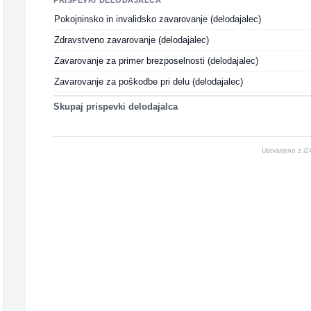
PRISPEVKI DELODAJALCA
Pokojninsko in invalidsko zavarovanje (delodajalec)
Zdravstveno zavarovanje (delodajalec)
Zavarovanje za primer brezposelnosti (delodajalec)
Zavarovanje za poškodbe pri delu (delodajalec)
Skupaj prispevki delodajalca
Ustvarjeno z i