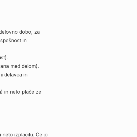
 delovno dobo, za
uspešnost in
st).
hrana med delom).
i delavca in
a) in neto plača za
 neto izplačilu. Če jo