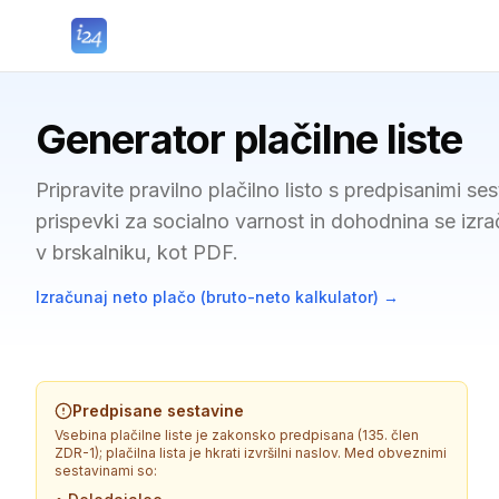
Generator plačilne liste
Pripravite pravilno plačilno listo s predpisanimi s
prispevki za socialno varnost in dohodnina se iz
v brskalniku, kot PDF.
Izračunaj neto plačo (bruto-neto kalkulator)
→
Predpisane sestavine
Vsebina plačilne liste je zakonsko predpisana (135. člen
ZDR-1); plačilna lista je hkrati izvršilni naslov. Med obveznimi
sestavinami so: