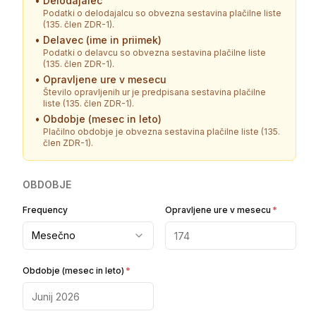
•
Delodajalec
Podatki o delodajalcu so obvezna sestavina plačilne liste
(135. člen ZDR-1).
•
Delavec (ime in priimek)
Podatki o delavcu so obvezna sestavina plačilne liste
(135. člen ZDR-1).
•
Opravljene ure v mesecu
Število opravljenih ur je predpisana sestavina plačilne
liste (135. člen ZDR-1).
•
Obdobje (mesec in leto)
Plačilno obdobje je obvezna sestavina plačilne liste (135.
člen ZDR-1).
OBDOBJE
Frequency
Opravljene ure v mesecu
*
Mesečno
Obdobje (mesec in leto)
*