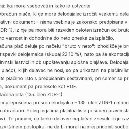
niji: kaj mora vsebovati in kako jo ustvarite
ni obračun plače, ki ga mora delodajalec izročiti vsakemu del
rmativni dokument – njena vsebina je zakonsko predpisana v
DR-1), iz nje pa mora biti razviden celoten izračun od brut
no varnost in dohodnine do neto zneska za izplačilo.
ačuna plač deluje po načelu "bruto v neto": izhodišče je br
prispevki delojemalca (skupaj 22,10 %), nato pa še akontaci
nski lestvici in ob upoštevanju splošne olajšave. Delodajal
plačo), ki jih delavec ne nosi, so pa prikazani na plačilni li
e plačilno listo s predpisanimi sestavinami, pri čemer se p
o, dokument pa prenesete kot PDF.
ačilna lista (135. člen ZDR-1)
e ni prepuščena presoji delodajalca – 135. člen ZDR-1 natanč
a obračunu. Poleg tega ima plačilna lista poseben pravni statu
lov). To pomeni, da lahko delavec neplačan znesek, ki je razvi
izvršilnem postopku, ne da bi moral najprej pridobiti sodbo