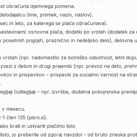
nost obračuna izjemnega pomena.
delodajalcu (ime, priimek, naziv, naslov).
sec in leto, za katerega se plača obračunava).
sestavinami: osnovna plača, dodatki po vrstah (dodatek za
v posebnih pogojih, praznično in nedeljsko delo), delovna 
 vrstah (npr. nadomestilo za bolniško odsotnost, letni dopu
 zvezi z delom in drugi prejemki (npr. prevoz na delo, pre
vkov in prispevkov – prispevki za socialno varnost na stran
.
egljaji (odtegljaji – npr. izvršbe, dodatna pokojninska premij
r v mesecu.
1 člen 135 (pisrs.si)
.
 brati in ustvariti plačilno listo
listo, jo preberite od zgoraj navzdol – od bruto zneska proti