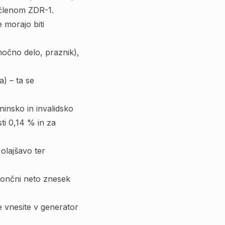
 členom ZDR-1.
 morajo biti
nočno delo, praznik),
) – ta se
insko in invalidsko
i 0,14 % in za
olajšavo ter
 končni neto znesek
e vnesite v generator