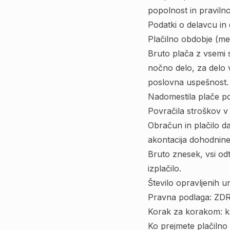
popolnost in pravil
Podatki o delavcu in 
Plačilno obdobje (me
Bruto plača z vsemi 
nočno delo, za delo 
poslovna uspešnost.
Nadomestila plače po
Povračila stroškov v
Obračun in plačilo da
akontacija dohodnine
Bruto znesek, vsi odt
izplačilo.
Število opravljenih u
Pravna podlaga:
ZDR-
Korak za korakom: kako
Ko prejmete plačilno 