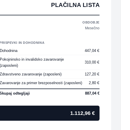
PLAČILNA LISTA
OBDOBJE
Mesečno
PRISPEVKI IN DOHODNINA
Dohodnina
447,04 €
Pokojninsko in invalidsko zavarovanje
310,00 €
(zaposleni)
Zdravstveno zavarovanje (zaposleni)
127,20 €
Zavarovanje za primer brezposelnosti (zaposleni)
2,80 €
Skupaj odtegljaji
887,04 €
1.112,96 €