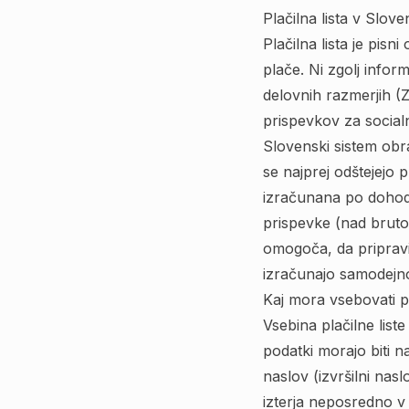
Plačilna lista v Slove
Plačilna lista je pis
plače. Ni zgolj info
delovnih razmerjih (Z
prispevkov za social
Slovenski sistem obr
se najprej odštejejo 
izračunana po dohodni
prispevke (nad bruto 
omogoča, da pripravit
izračunajo samodejn
Kaj mora vsebovati pl
Vsebina plačilne list
podatki morajo biti n
naslov (izvršilni nas
izterja neposredno v 