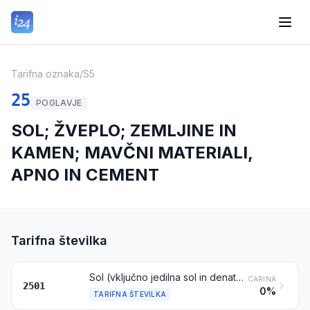
Tarifna oznaka
/
S5
25
POGLAVJE
SOL; ŽVEPLO; ZEMLJINE IN
KAMEN; MAVČNI MATERIALI,
APNO IN CEMENT
Tarifna številka
Sol (vključno jedilna sol in denaturirana sol) in čisti natrijev klorid, v vodni raztopini ali ne, ali z dodatkom snovi proti skepljanju ali za sipkost ali ne; morska voda
CARINA
2501
0%
TARIFNA ŠTEVILKA