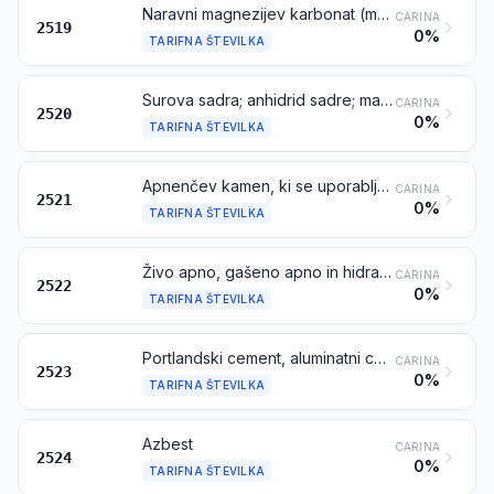
Naravni magnezijev karbonat (magnezit); taljeni magnezijev oksid; mrtvopečen (sintran) magnezijev oksid z majhnimi količinami drugih oksidov, dodanih pred sintranjem, ali brez njih; drugi magnezijevi oksidi, čisti ali nečisti
CARINA
2519
0%
TARIFNA ŠTEVILKA
Surova sadra; anhidrid sadre; mavec (ki sestoji iz žgane sadre ali kalcijevega sulfata), barvan ali nebarvan, z majhnimi količinami pospeševalcev ali zaviralcev vezanja ali brez njih
CARINA
2520
0%
TARIFNA ŠTEVILKA
Apnenčev kamen, ki se uporablja kot talilo; apnenčev kamen in druge apnenčaste kamenine, ki se uporabljajo za proizvodnjo apna in cementa
CARINA
2521
0%
TARIFNA ŠTEVILKA
Živo apno, gašeno apno in hidravlično apno, razen kalcijevega oksida in hidroksida iz tarifne številke 2825
CARINA
2522
0%
TARIFNA ŠTEVILKA
Portlandski cement, aluminatni cement, žlindrani cement, supersulfatni cement in podobni hidravlični cementi, vključno barvane ali v obliki klinkerja
CARINA
2523
0%
TARIFNA ŠTEVILKA
Azbest
CARINA
2524
0%
TARIFNA ŠTEVILKA