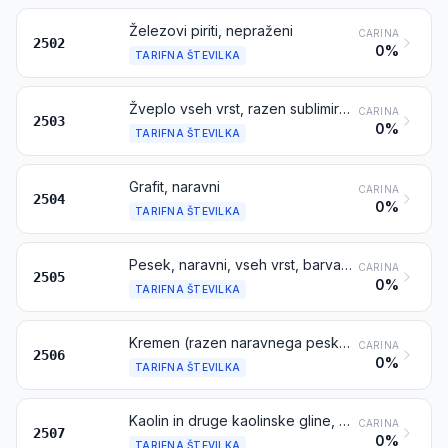
Železovi piriti, nepraženi
CARINA
2502
0%
TARIFNA ŠTEVILKA
Žveplo vseh vrst, razen sublimiranega, oborjenega in koloidnega žvepla
CARINA
2503
0%
TARIFNA ŠTEVILKA
Grafit, naravni
CARINA
2504
0%
TARIFNA ŠTEVILKA
Pesek, naravni, vseh vrst, barvan ali nebarvan, razen kovinonosnega peska iz poglavja 26
CARINA
2505
0%
TARIFNA ŠTEVILKA
Kremen (razen naravnega peska); kvarcit, vključno grobo klesan ali razžagan ali kako drugače razrezan v pravokotne (vključno kvadratne) bloke ali plošče
CARINA
2506
0%
TARIFNA ŠTEVILKA
Kaolin in druge kaolinske gline, žgane ali nežgane
CARINA
2507
0%
TARIFNA ŠTEVILKA