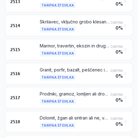
2513
0%
TARIFNA ŠTEVILKA
Skrilavec, vključno grobo klesan ali razžagan ali kako drugače razrezan v pravokotne (vključno kvadratne) bloke ali plošče
CARINA
2514
0%
TARIFNA ŠTEVILKA
Marmor, travertin, ekozin in drug apnenčev kamen za spomenike ali gradbeništvo, navidezne relativne gostote 2,5 ali večje, in alabaster, tudi grobo klesani, razžagani ali kako drugače razrezani v pravokotne (vključno kvadratne) bloke ali plošče
CARINA
2515
0%
TARIFNA ŠTEVILKA
Granit, porfir, bazalt, peščenec in drug kamen za spomenike ali gradbeništvo, tudi grobo klesani ali razžagani ali kako drugače razrezani v kvadratne ali pravokotne bloke ali plošče
CARINA
2516
0%
TARIFNA ŠTEVILKA
Prodniki, gramoz, lomljen ali drobljen kamen, ki se navadno uporabljajo kot agregati za beton, za nasipanje cest ali železniških prog ali za druga nasipanja, prodniki in kremen, vključno termično obdelani; makadam iz žlindre, troske in podobnih industrijskih odpadkov, vključno mešani z materiali iz prvega dela te tarifne številke; termakadam; drobljenec, odlomki in prah iz kamna iz tarifne številke 2515 ali 2516, vključno termično obdelani
CARINA
2517
0%
TARIFNA ŠTEVILKA
Dolomit, žgan ali sintran ali ne, vključno z grobo klesanim ali razžaganim ali kako drugače razrezanim v kvadratne ali pravokotne bloke ali plošče
CARINA
2518
0%
TARIFNA ŠTEVILKA