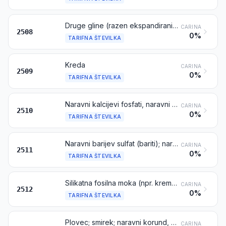
Druge gline (razen ekspandiranih glin iz tarifne številke 6806), andaluzit, kianit in silimanit, žgani ali nežgani; mulit; šamotne in dinas zemljine
CARINA
2508
0%
TARIFNA ŠTEVILKA
Kreda
CARINA
2509
0%
TARIFNA ŠTEVILKA
Naravni kalcijevi fosfati, naravni aluminijevi kalcijevi fosfati in fosfatirana kreda
CARINA
2510
0%
TARIFNA ŠTEVILKA
Naravni barijev sulfat (bariti); naravni barijev karbonat (viterit), žgan ali nežgan, razen barijevega oksida iz tarifne številke 2816
CARINA
2511
0%
TARIFNA ŠTEVILKA
Silikatna fosilna moka (npr. kremenka, tripolit, diatomit) in podobne silikatne zemljine, žgane ali nežgane, navidezne relativne gostote 1 ali manjše
CARINA
2512
0%
TARIFNA ŠTEVILKA
Plovec; smirek; naravni korund, naravni granat in druge naravne snovi za brušenje, termično obdelane ali neobdelane
CARINA