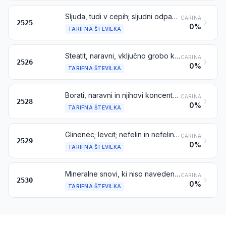
Sljuda, tudi v cepih; sljudni odpadki
CARINA
2525
0%
TARIFNA ŠTEVILKA
Steatit, naravni, vključno grobo klesan ali razžagan ali kako drugače razrezan v kvadratne ali pravokotne bloke ali plošče; lojevec
CARINA
2526
0%
TARIFNA ŠTEVILKA
Borati, naravni in njihovi koncentrati (žgani ali nežgani), razen boratov, izločenih iz naravne slane vode; naravna borova kislina, ki vsebuje do 85 % H3BO3, računano na suhi izdelek
CARINA
2528
0%
TARIFNA ŠTEVILKA
Glinenec; levcit; nefelin in nefelin sienit; fluorit
CARINA
2529
0%
TARIFNA ŠTEVILKA
Mineralne snovi, ki niso navedene in ne zajete na drugem mestu
CARINA
2530
0%
TARIFNA ŠTEVILKA