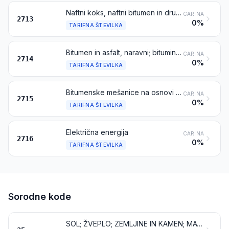
Naftni koks, naftni bitumen in drugi ostanki olj iz nafte ali olj iz bituminoznih mineralov
CARINA
2713
0%
TARIFNA ŠTEVILKA
Bitumen in asfalt, naravni; bituminozni ali oljni skrilavci in katranski pesek; asfaltiti in asfaltne kamnine
CARINA
2714
0%
TARIFNA ŠTEVILKA
Bitumenske mešanice na osnovi naravnega asfalta, naravnega bitumna, bitumna iz nafte, mineralnega katrana ali mineralne katranske smole (npr. bituminozni kit, „cutback“)
CARINA
2715
0%
TARIFNA ŠTEVILKA
Električna energija
CARINA
2716
0%
TARIFNA ŠTEVILKA
Sorodne kode
SOL; ŽVEPLO; ZEMLJINE IN KAMEN; MAVČNI MATERIALI, APNO IN CEMENT