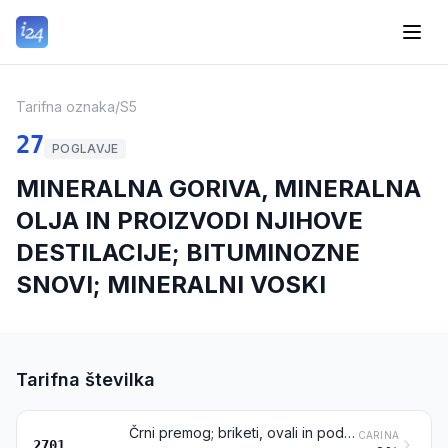
Tarifna oznaka
/
S5
27
POGLAVJE
MINERALNA GORIVA, MINERALNA
OLJA IN PROIZVODI NJIHOVE
DESTILACIJE; BITUMINOZNE
SNOVI; MINERALNI VOSKI
Tarifna številka
Črni premog; briketi, ovali in podobna trdna goriva iz črnega premoga
CARINA
2701