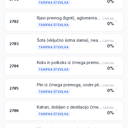
0%
TARIFNA ŠTEVILKA
Rjavi premog (lignit), aglomeriran ali neaglomeriran, razen gagata
CARINA
2702
0%
TARIFNA ŠTEVILKA
Šota (vključno šotna slama), neaglomerirana ali aglomerirana
CARINA
2703
0%
TARIFNA ŠTEVILKA
Koks in polkoks iz črnega premoga, rjavega premoga (lignite) ali šote, neaglomeriran ali aglomeriran; retortno oglje
CARINA
2704
0%
TARIFNA ŠTEVILKA
Plin iz črnega premoga, vodni plin, generatorski plin in podobni plini, razen naftnih plinov in drugih plinastih ogljikovodikov
CARINA
2705
0%
TARIFNA ŠTEVILKA
Katran, dobljen z destilacijo črnega premoga, rjavega premoga (lignita) ali šote in drugi mineralni katrani, dehidrirani ali ne, ali deloma destilirani ali ne, vključno rekonstituirani katrani
CARINA
2706
0%
TARIFNA ŠTEVILKA