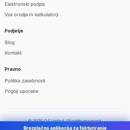
Elektronski podpis
Vsa orodja in kalkulatorji
Podjetje
Blog
Kontakt
Pravno
Politika zasebnosti
Pogoji uporabe
©
2026
i24 Limited. All rights reserved.
Za podjetja v Slovenia
Brezplačna aplikacija za fakturiranje