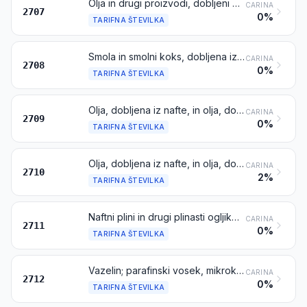
Olja in drugi proizvodi, dobljeni z destilacijo katrana iz črnega premoga pri visoki temperaturi; podobni proizvodi, pri katerih masa aromatskih sestavin presega maso nearomatskih sestavin
CARINA
2707
0%
TARIFNA ŠTEVILKA
Smola in smolni koks, dobljena iz katrana črnega premoga ali iz drugih mineralnih katranov
CARINA
2708
0%
TARIFNA ŠTEVILKA
Olja, dobljena iz nafte, in olja, dobljena iz bituminoznih mineralov, surova
CARINA
2709
0%
TARIFNA ŠTEVILKA
Olja, dobljena iz nafte, in olja, dobljena iz bituminoznih mineralov, razen surovih; proizvodi, ki niso navedeni in ne zajeti na drugem mestu, ki vsebujejo 70 mas. % ali več olj iz nafte ali olj, dobljenih iz bituminoznih mineralov, če so ta olja osnovne sestavine teh proizvodov; odpadna olja
CARINA
2710
2%
TARIFNA ŠTEVILKA
Naftni plini in drugi plinasti ogljikovodiki
CARINA
2711
0%
TARIFNA ŠTEVILKA
Vazelin; parafinski vosek, mikrokristalni vosek iz nafte, stiskani parafini, ozokerit, vosek iz rjavega premoga ali lignita, vosek iz šote, drugi mineralni voski in podobni proizvodi, dobljeni s sintezo ali drugimi postopki, pobarvani ali nepobarvani
CARINA
2712
0%
TARIFNA ŠTEVILKA