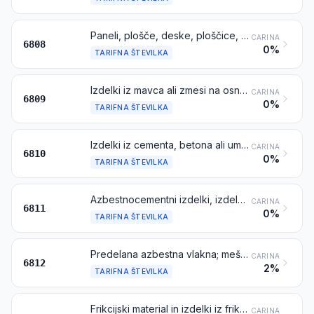
Paneli, plošče, deske, ploščice, bloki in podobni izdelki iz rastlinskih vlaken, slame, iverja, žagovine ali drugih lesnih odpadkov, aglomerirani s cementom, mavcem ali drugimi mineralnimi vezivi
CARINA
6808
0%
TARIFNA ŠTEVILKA
Izdelki iz mavca ali zmesi na osnovi mavca
CARINA
6809
0%
TARIFNA ŠTEVILKA
Izdelki iz cementa, betona ali umetnega kamna, armirani ali nearmirani
CARINA
6810
0%
TARIFNA ŠTEVILKA
Azbestnocementni izdelki, izdelki iz cementa s celuloznimi vlakni ali podobno
CARINA
6811
0%
TARIFNA ŠTEVILKA
Predelana azbestna vlakna; mešanice na osnovi azbesta ali na osnovi azbesta in magnezijevega karbonata; izdelki iz teh mešanic ali iz azbesta (npr. preja, tkanine, oblačila, pokrivala, obutev, tesnila), ojačeni ali neojačeni, razen izdelkov iz tarifne številke 6811 ali 6813
CARINA
6812
2%
TARIFNA ŠTEVILKA
Frikcijski material in izdelki iz frikcijskega materiala (npr. plošče, zvitki, trakovi, segmenti, koluti, tesnila, obloge), nemontirani, za zavore, sklopke ali podobno, na osnovi azbesta, drugih mineralnih materialov ali celuloze, kombinirani ali ne s tekstilom ali drugimi materiali
CARINA