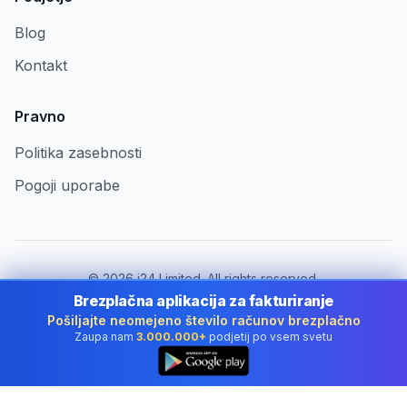
Blog
Kontakt
Pravno
Politika zasebnosti
Pogoji uporabe
©
2026
i24 Limited. All rights reserved.
Za podjetja v Slovenia
Brezplačna aplikacija za fakturiranje
Pošiljajte neomejeno število računov brezplačno
Spremeni državo:
Slovenia
Zaupa nam
3.000.000+
podjetij po vsem svetu