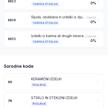
6813
0%
TARIFNA ŠTEVILKA
Sljuda, obdelana in izdelki iz sljude, vključno z aglomerirano ali rekonstruirano sljudo, na podlagi ali brez podlage iz papirja, kartona ali drugih materialov
CARINA
6814
0%
TARIFNA ŠTEVILKA
Izdelki iz kamna ali drugih mineralnih materialov (vključno tudi ogljikova vlakna, izdelki iz ogljikovih vlaken in izdelki iz šote), ki niso navedeni ali vključeni drugje
CARINA
6815
0%
TARIFNA ŠTEVILKA
Sorodne kode
KERAMIČNI IZDELKI
69
POGLAVJE
STEKLO IN STEKLENI IZDELKI
70
POGLAVJE