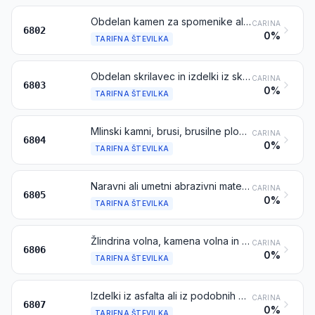
Obdelan kamen za spomenike ali za gradbeništvo (razen iz skrilavcev) in izdelki iz njega, razen izdelkov iz tarifne številke 6801; kockice za mozaik in podobno iz naravnega kamna (vključno tudi iz skrilavcev) na podlogi ali brez podloge; umetno obarvana zrna, luskine in prah iz naravnega kamna (vključno iz skrilavcev)
CARINA
6802
0%
TARIFNA ŠTEVILKA
Obdelan skrilavec in izdelki iz skrilavca ali aglomeriranega skrilavca
CARINA
6803
0%
TARIFNA ŠTEVILKA
Mlinski kamni, brusi, brusilne plošče in podobno brez ogrodja, za mletje, brušenje, ostrenje, poliranje, izravnavanje ali rezanje, brusi za ročno ostrenje ali poliranje in njihovi deli iz naravnega kamna, iz aglomeriranega naravnega ali umetnega abrazivnega materiala ali iz keramike, z deli ali brez delov iz drugih materialov
CARINA
6804
0%
TARIFNA ŠTEVILKA
Naravni ali umetni abrazivni materiali v prahu ali zrnu, na podlagi iz tekstila, papirja, kartona ali drugih materialov, vključno tudi razrezane v določene oblike, prešite ali kako drugače sestavljene
CARINA
6805
0%
TARIFNA ŠTEVILKA
Žlindrina volna, kamena volna in podobne mineralne volne; listasti vermikulit, ekspandirane gline, penasta žlindra in podobni ekspandirani mineralni materiali; mešanice in izdelki iz mineralnih materialov za toplotno ali zvočno izolacijo ali za absorbcijo zvoka, razen izdelkov iz tarifnih številk 6811, 6812 ali iz poglavja 69
CARINA
6806
0%
TARIFNA ŠTEVILKA
Izdelki iz asfalta ali iz podobnih materialov (npr. iz naftnega bitumna ali iz premogove katranske smole)
CARINA
6807
0%
TARIFNA ŠTEVILKA