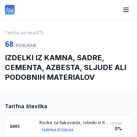
Tarifna oznaka
/
S13
68
POGLAVJE
IZDELKI IZ KAMNA, SADRE,
CEMENTA, AZBESTA, SLJUDE ALI
PODOBNIH MATERIALOV
Tarifna številka
Kocke za tlakovanje, robniki in tlakovci iz naravnega kamna (razen iz skrilavcev)
CARINA
6801
0%
TARIFNA ŠTEVILKA