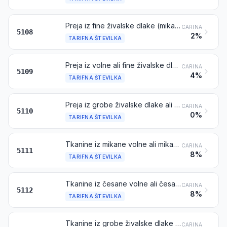
Preja iz fine živalske dlake (mikana ali česana), nepripravljena za prodajo na drobno
CARINA
5108
2%
TARIFNA ŠTEVILKA
Preja iz volne ali fine živalske dlake, pripravljena za prodajo na drobno
CARINA
5109
4%
TARIFNA ŠTEVILKA
Preja iz grobe živalske dlake ali konjske žime (vključno ovita preja iz konjske žime), pripravljena ali nepripravljena za prodajo na drobno
CARINA
5110
0%
TARIFNA ŠTEVILKA
Tkanine iz mikane volne ali mikane fine živalske dlake
CARINA
5111
8%
TARIFNA ŠTEVILKA
Tkanine iz česane volne ali česane fine živalske dlake
CARINA
5112
8%
TARIFNA ŠTEVILKA
Tkanine iz grobe živalske dlake ali konjske žime
CARINA