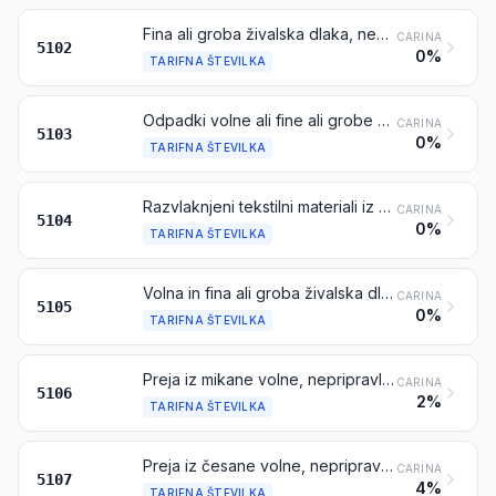
Fina ali groba živalska dlaka, nemikana ali nečesana
CARINA
5102
0%
TARIFNA ŠTEVILKA
Odpadki volne ali fine ali grobe živalske dlake, vključno z odpadki preje, toda brez razvlaknjenih tekstilnih materialov
CARINA
5103
0%
TARIFNA ŠTEVILKA
Razvlaknjeni tekstilni materiali iz volne ali fine ali grobe živalske dlake
CARINA
5104
0%
TARIFNA ŠTEVILKA
Volna in fina ali groba živalska dlaka, mikana ali česana (vključno s česano volno, v kosmih)
CARINA
5105
0%
TARIFNA ŠTEVILKA
Preja iz mikane volne, nepripravljena za prodajo na drobno
CARINA
5106
2%
TARIFNA ŠTEVILKA
Preja iz česane volne, nepripravljena za prodajo na drobno
CARINA
5107
4%
TARIFNA ŠTEVILKA