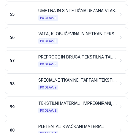
UMETNA IN SINTETIČNA REZANA VLAKNA
55
POGLAVJE
VATA, KLOBUČEVINA IN NETKAN TEKSTIL; SPECIALNE PREJE; DVONITNE VRVI, VRVJE, MOTVOZI, KONOPCI IN KABLI TER IZ NJIH IZDELANI PROIZVODI
56
POGLAVJE
PREPROGE IN DRUGA TEKSTILNA TALNA PREKRIVALA
57
POGLAVJE
SPECIALNE TKANINE; TAFTANI TEKSTILNI MATERIALI; ČIPKE; TAPISERIJE; POZAMENTERIJA; VEZENINE
58
POGLAVJE
TEKSTILNI MATERIALI, IMPREGNIRANI, PREMAZANI, PREVLEČENI, PREKRITI ALI LAMINIRANI; TEKSTILNI IZDELKI, PRIMERNI ZA TEHNIČNE NAMENE
59
POGLAVJE
PLETENI ALI KVAČKANI MATERIALI
60