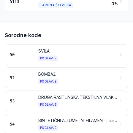
5113
0%
TARIFNA ŠTEVILKA
Sorodne kode
SVILA
50
POGLAVJE
BOMBAŽ
52
POGLAVJE
DRUGA RASTLINSKA TEKSTILNA VLAKNA; PAPIRNA PREJA IN TKANINE IZ PAPIRNE PREJE
53
POGLAVJE
SINTETIČNI ALI UMETNI FILAMENTI; trakovi in podobno iz sintetičnih ali umetnih tekstilnih materialov
54
POGLAVJE