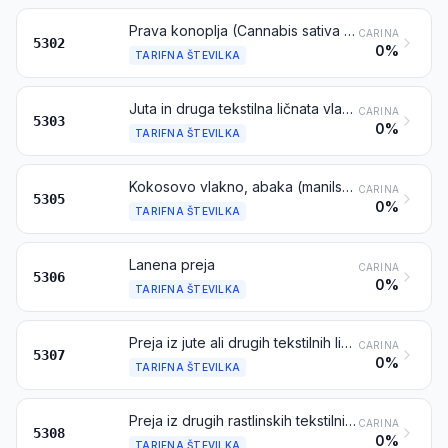
Prava konoplja (Cannabis sativa L.), surova ali predelana, toda nepredena; predivo in odpadki prave konoplje (vključno z odpadki preje in razvlaknjenimi tekstilnimi surovinami)
CARINA
5302
0%
TARIFNA ŠTEVILKA
Juta in druga tekstilna ličnata vlakna (ne vključuje lanu, konoplje in ramije), surova ali predelana, toda nepredena; predivo in odpadki iz teh vlaken (vključno z odpadki preje in razvlaknjenimi tekstilnimi surovinami)
CARINA
5303
0%
TARIFNA ŠTEVILKA
Kokosovo vlakno, abaka (manilska konoplja ali Musa textilis Nee), ramija in druga rastlinska tekstilna vlakna, ki niso navedena in ne zajeta na drugem mestu, surova ali predelana, toda nepredena; predivo, izčeski in odpadki teh vlaken (vključno z odpadki preje in razvlaknjenimi tekstilnimi surovinami)
CARINA
5305
0%
TARIFNA ŠTEVILKA
Lanena preja
CARINA
5306
0%
TARIFNA ŠTEVILKA
Preja iz jute ali drugih tekstilnih ličnatih vlaken iz tarifne številke 5303
CARINA
5307
0%
TARIFNA ŠTEVILKA
Preja iz drugih rastlinskih tekstilnih vlaken; papirna preja
CARINA
5308
0%
TARIFNA ŠTEVILKA