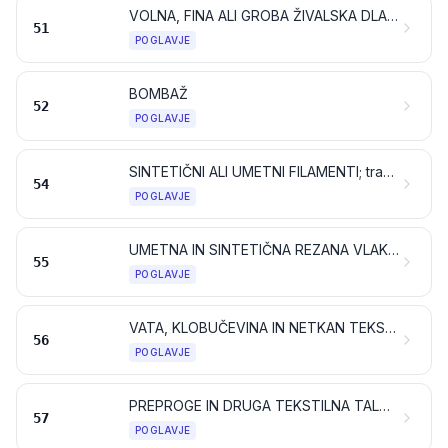
VOLNA, FINA ALI GROBA ŽIVALSKA DLAKA; PREJA IN TKANINE IZ KONJSKE ŽIME
51
POGLAVJE
BOMBAŽ
52
POGLAVJE
SINTETIČNI ALI UMETNI FILAMENTI; trakovi in podobno iz sintetičnih ali umetnih tekstilnih materialov
54
POGLAVJE
UMETNA IN SINTETIČNA REZANA VLAKNA
55
POGLAVJE
VATA, KLOBUČEVINA IN NETKAN TEKSTIL; SPECIALNE PREJE; DVONITNE VRVI, VRVJE, MOTVOZI, KONOPCI IN KABLI TER IZ NJIH IZDELANI PROIZVODI
56
POGLAVJE
PREPROGE IN DRUGA TEKSTILNA TALNA PREKRIVALA
57
POGLAVJE