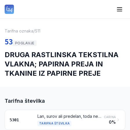
Tarifna oznaka
/
S11
53
POGLAVJE
DRUGA RASTLINSKA TEKSTILNA
VLAKNA; PAPIRNA PREJA IN
TKANINE IZ PAPIRNE PREJE
Tarifna številka
Lan, surov ali predelan, toda nepreden; laneno predivo in odpadki (vključno z odpadki preje in razvlaknjenimi tekstilnimi surovinami)
CARINA
5301
0%
TARIFNA ŠTEVILKA