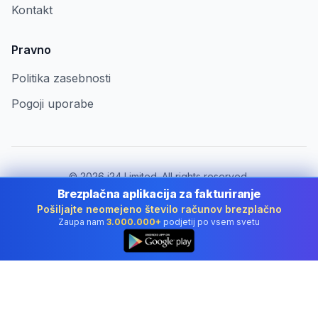
Kontakt
Pravno
Politika zasebnosti
Pogoji uporabe
©
2026
i24 Limited. All rights reserved.
Za podjetja v Slovenia
Brezplačna aplikacija za fakturiranje
Pošiljajte neomejeno število računov brezplačno
Spremeni državo:
Slovenia
Zaupa nam
3.000.000+
podjetij po vsem svetu