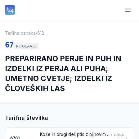
Tarifna oznaka
/
S12
67
POGLAVJE
PREPARIRANO PERJE IN PUH IN
IZDELKI IZ PERJA ALI PUHA;
UMETNO CVETJE; IZDELKI IZ
ČLOVEŠKIH LAS
Tarifna številka
Kože in drugi deli ptic z njihovim perjem ali puhom, perje, deli perja, puh in iz njih narejeni izdelki (razen izdelkov iz tarifne številke 0505 in obdelanih peres in peresnih tulcev)
CARINA
6701