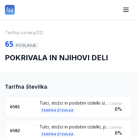
Tarifna oznaka
/
S12
65
POGLAVJE
POKRIVALA IN NJIHOVI DELI
Tarifna številka
Tulci, stožci in podobni izdelki iz klobučevine, neoblikovani in brez oboda; krogi in cilindri (vključno z rezanimi cilindri) iz klobučevine
CARINA
6501
0%
TARIFNA ŠTEVILKA
Tulci, stožci in podobni izdelki, prepleteni ali izdelani s sestavljanjem trakov iz katerega koli materiala, neoblikovani in brez oboda, nepodloženi in neokrašeni
CARINA
6502
0%
TARIFNA ŠTEVILKA