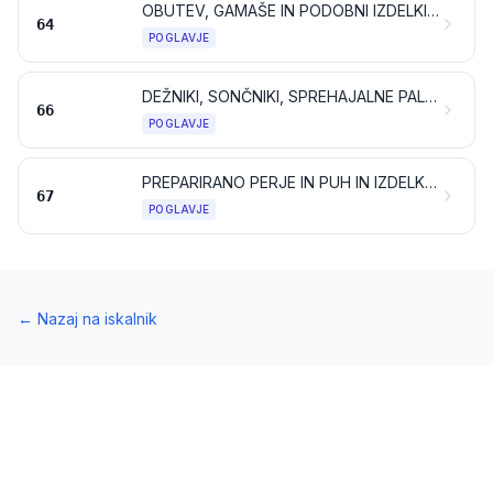
OBUTEV, GAMAŠE IN PODOBNI IZDELKI; DELI TEH IZDELKOV
64
POGLAVJE
DEŽNIKI, SONČNIKI, SPREHAJALNE PALICE, PALICE-STOLČKI, BIČI, KOROBAČI IN NJIHOVI DELI
66
POGLAVJE
PREPARIRANO PERJE IN PUH IN IZDELKI IZ PERJA ALI PUHA; UMETNO CVETJE; IZDELKI IZ ČLOVEŠKIH LAS
67
POGLAVJE
←
Nazaj na iskalnik