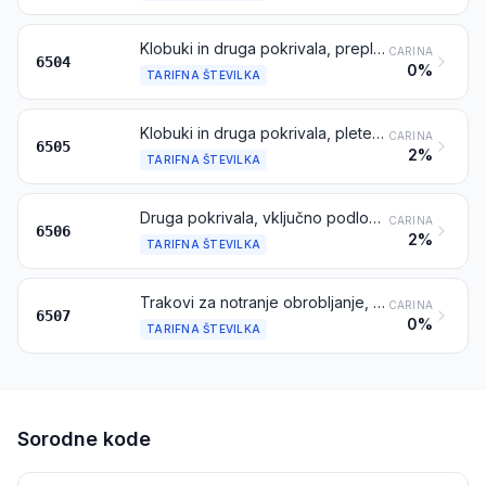
Klobuki in druga pokrivala, prepleteni ali izdelani s sestavljanjem trakov iz katerega koli materiala, vključno tudi podloženi ali okrašeni
CARINA
6504
0%
TARIFNA ŠTEVILKA
Klobuki in druga pokrivala, pleteni ali kvačkani ali izdelani iz čipke, klobučevine ali drugih tekstilnih metražnih materialov (razen iz trakov), vključno s podloženimi ali okrašenimi; mrežice za lase iz kakršnega koli materiala, vključno podložene ali okrašene
CARINA
6505
2%
TARIFNA ŠTEVILKA
Druga pokrivala, vključno podložena ali okrašena
CARINA
6506
2%
TARIFNA ŠTEVILKA
Trakovi za notranje obrobljanje, podloge, prevleke, osnove in ogrodja, ščitki za oči in podbradni jermeni, za pokrivala
CARINA
6507
0%
TARIFNA ŠTEVILKA
Sorodne kode