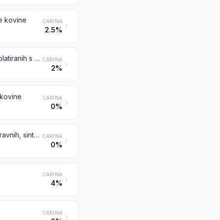
te kovine
CARINA
2.5%
Zlatarski ali srebrarski predmeti in njihovi deli, iz plemenitih kovin ali kovin, platiranih s slojem plemenite kovine
CARINA
2%
 kovine
CARINA
0%
Predmeti iz naravnih ali kultiviranih biserov, dragih ali poldragih kamnov (naravnih, sintetičnih ali rekonstruiranih)
CARINA
0%
CARINA
4%
CARINA