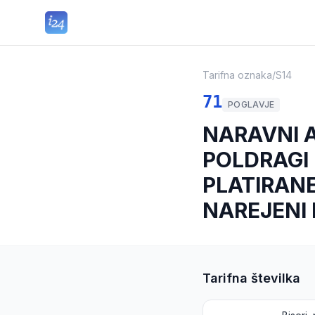
Tarifna oznaka
/
S14
71
POGLAVJE
NARAVNI AL
POLDRAGI 
PLATIRANE
NAREJENI 
Tarifna številka