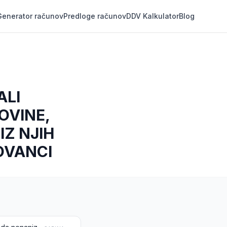
Generator računov
Predloge računov
DDV Kalkulator
Blog
ALI
OVINE,
IZ NJIH
KOVANCI