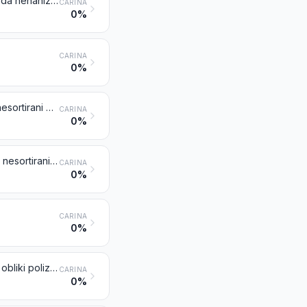
Biseri, naravni ali kultivirani, obdelani ali neobdelani, nesortirani, sortirani, toda nenanizani, nemontirani ali nevdelani; naravni ali kultivirani biseri, začasno nanizani zaradi lažjega transporta
CARINA
0%
CARINA
0%
Dragi kamni (razen diamantov) in poldragi kamni, neobdelani ali obdelani, nesortirani ali sortirani, toda nenanizani, nemontirani ali nevdelani; nesortirani dragi kamni (razen diamantov) in poldragi kamni, začasno nanizani zaradi lažjega transporta
CARINA
0%
Sintetični ali rekonstruirani dragi ali poldragi kamni, obdelani ali neobdelani, nesortirani ali sortirani, toda nenanizani, nemontirani, nevdelani; nesortirani sintetični ali rekonstruirani dragi ali poldragi kamni, začasno nanizani zaradi lažjega transporta
CARINA
0%
CARINA
0%
Srebro (vključno srebro, prevlečeno z zlatom ali platino), neobdelano ali v obliki polizdelkov ali prahu
CARINA
0%