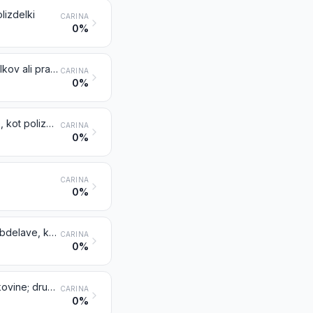
lizdelki
CARINA
0%
Zlato (vključno zlato, prevlečeno s platino), neobdelano ali v obliki polizdelkov ali prahu
CARINA
0%
Navadne kovine ali srebro, platirani s slojem zlata, brez nadaljnje obdelave, kot polizdelki
CARINA
0%
CARINA
0%
Navadne kovine, srebro ali zlato, platirani s slojem platine, brez nadaljnje obdelave, kot polizdelki
CARINA
0%
Odpadki in ostanki plemenitih kovin ali kovin, platiranih s slojem plemenite kovine; drugi odpadki in ostanki, ki vsebujejo plemenite kovine ali njihove spojine, vrst, ki se uporabljajo predvsem za ponovno pridobivanje plemenitih kovin, razen blaga iz tarifne številke 8549
CARINA
0%