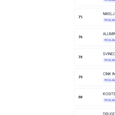
POGLA
NIKELJ
75
POGLA
ALUMIN
76
POGLA
SVINEC
78
POGLA
CINK I
79
POGLA
KOSITE
80
POGLA
DRUGE 