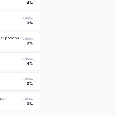
4%
CARINA
0%
Bakrene folije (tudi tiskane ali s podlago iz papirja, kartona, plastične mase ali podobnih podložnih materialov), debeline do vključno 0,15 mm (brez vštete podlage)
CARINA
0%
CARINA
4%
CARINA
0%
rani
CARINA
0%