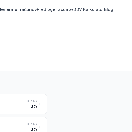
Generator računov
Predloge računov
DDV Kalkulator
Blog
CARINA
0%
CARINA
0%