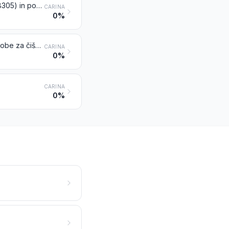
Žičniki, žeblji, risalni žebljički, posamične sponke (razen iz tarifne številke 8305) in podobni izdelki iz bakra ali železa ali iz jekla z bakreno glavo; vijaki, sorniki, zatiči, matice, vijaki s kavljem, kovice, klini, razcepke, podložke (vključno vzmetne podložke) in podobni izdelki, iz bakra
CARINA
0%
Namizni, kuhinjski in drugi izdelki za gospodinjstvo in njihovi deli iz bakra; gobe za čiščenje posede in blazinice za čiščenje ali poliranje, rokavice ipd. iz bakra; sanitarni izdelki in njihovi deli iz bakra
CARINA
0%
CARINA
0%