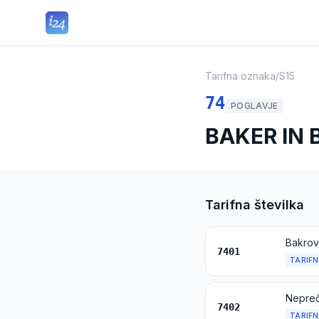
Tarifna oznaka
/
S15
74
POGLAVJE
BAKER IN 
Tarifna številka
Bakrov
7401
TARIFN
Nepreč
7402
TARIFN