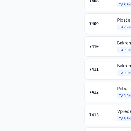
7408
TARIFN
Plošče,
7409
TARIFN
7410
TARIFN
Bakren
7411
TARIFN
Pribor 
7412
TARIFN
Vpreden
7413
TARIFN