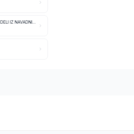
ORODJE, NOŽARSKI IZDELKI, ŽLICE IN VILICE IZ NAVADNIH KOVIN; NJIHOVI DELI IZ NAVADNIH KOVIN