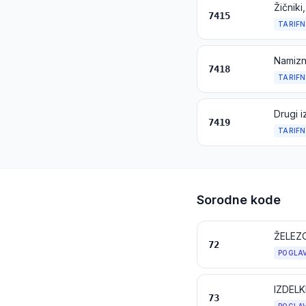
7415
TARIFN
7418
TARIFN
Drugi i
7419
TARIFN
Sorodne kode
ŽELEZO
72
POGLA
IZDELK
73