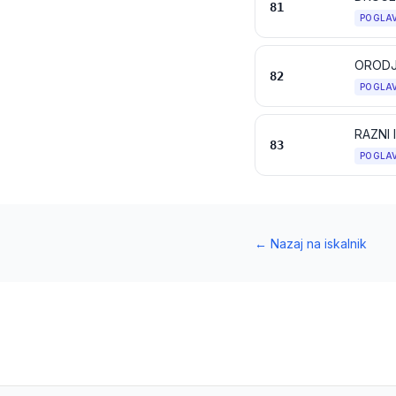
81
POGLA
82
POGLA
RAZNI 
83
POGLA
←
Nazaj na iskalnik