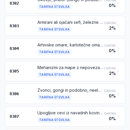
CARINA
8302
0%
TARIFNA ŠTEVILKA
Armirani ali ojačani sefi, železne blagajne ter vrata in omarice oziroma predali s ključavnico za trezorje, kasete za denar ali dokumente ipd., iz navadnih kovin
CARINA
8303
2%
TARIFNA ŠTEVILKA
Arhivske omare, kartotečne omare, škatle za sortiranje dokumentov, regali za papir, stojala za peresa, stojala za žige in podobna pisarniška ali namizna oprema iz navadnih kovin, razen pisarniškega pohištva iz tarifne številke 9403
CARINA
8304
0%
TARIFNA ŠTEVILKA
Mehanizmi za mape z nepovezanimi listi ali za fascikle, sponke za spise in pisma, kartotečni jezdeci in podobni pisarniški predmeti, iz navadnih kovin; sponke v „trakovih“ (npr. za pisarne, tapetništvo, pakiranje) iz navadnih kovin
CARINA
8305
2%
TARIFNA ŠTEVILKA
Zvonci, gongi in podobno, neelektrični, iz navadnih kovin; kipci in drugi okraski iz navadnih kovin; okviri za fotografije, slike ipd. iz navadnih kovin; ogledala iz navadnih kovin
CARINA
8306
0%
TARIFNA ŠTEVILKA
Upogljive cevi iz navadnih kovin, s priborom ali brez njega
CARINA
8307
0%
TARIFNA ŠTEVILKA