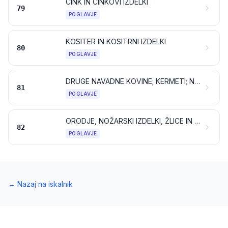
CINK IN CINKOVI IZDELKI
79
POGLAVJE
KOSITER IN KOSITRNI IZDELKI
80
POGLAVJE
DRUGE NAVADNE KOVINE; KERMETI; NJIHOVI IZDELKI
81
POGLAVJE
ORODJE, NOŽARSKI IZDELKI, ŽLICE IN VILICE IZ NAVADNIH KOVIN; NJIHOVI DELI IZ NAVADNIH KOVIN
82
POGLAVJE
←
Nazaj na iskalnik