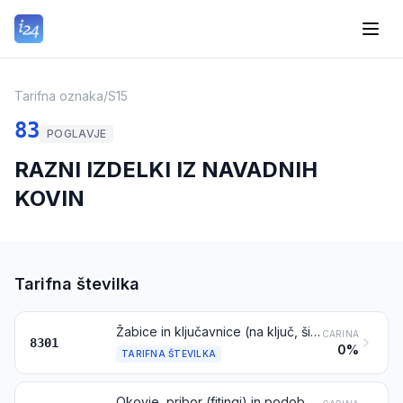
Tarifna oznaka
/
S15
83
POGLAVJE
RAZNI IZDELKI IZ NAVADNIH
KOVIN
Tarifna številka
Žabice in ključavnice (na ključ, šifro ali električne) iz navadnih kovin; zapirala in okovje z zapirali, ki imajo vgrajene ključavnice, iz navadnih kovin; ključi katerega koli navedenih izdelkov iz navadnih kovin
CARINA
8301
0%
TARIFNA ŠTEVILKA
Okovje, pribor (fitingi) in podobni izdelki iz navadnih kovin, za pohištvo, vrata, stopnišča, okna, senčila (tudi polkna in rolete), karoserije, sedlarsko blago, kovčke, skrinje, škatle in podobno; obešalniki za klobuke, konzole ipd.; koleščki (za pohištvo ipd.), s pritrdilnimi elementi iz navadnih kovin; avtomatična zapirala za vrata, iz navadnih kovin