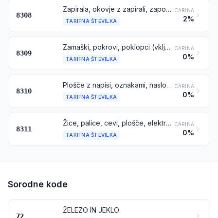
Zapirala, okovje z zapirali, zaponke, zapirala z zaponkami, kaveljčki, zanke, očesca in podobno iz navadnih kovin, za obleko ali oblačilne dodatke, obutev, nakit, ročne ure, knjige, platnene strehe, usnjene izdelke, potovalne predmete ali sedlarske izdelke ali za druge gotove izdelke; cevaste ali razcepne kovice iz navadnih kovin; biseri in bleščice iz navadnih kovin
CARINA
8308
2%
TARIFNA ŠTEVILKA
Zamaški, pokrovi, poklopci (vključno kronski zamaški, navojni zamaški in zamaški, skozi katere se izliva), tulci (kapice) za steklenice, pokrovčki iz pločevine z navojem ali brez, zalivke in drug pribor za pakiranje, iz navadnih kovin
CARINA
8309
0%
TARIFNA ŠTEVILKA
Plošče z napisi, oznakami, naslovi in podobne plošče, številke, črke in drugi znaki iz navadnih kovin, razen tistih iz tarifne številke 9405
CARINA
8310
0%
TARIFNA ŠTEVILKA
Žice, palice, cevi, plošče, elektrode in podobni izdelki, iz navadnih kovin ali kovinskih karbidov, obloženi ali izpolnjeni s talili, ki se uporabljajo za mehko spajkanje, trdo spajkanje, varjenje ali nanašanje kovine ali kovinskega karbida; žice in palice, aglomerirane iz prahu navadnih kovin, za metalizacijo z brizganjem
CARINA
8311
0%
TARIFNA ŠTEVILKA
Sorodne kode
ŽELEZO IN JEKLO
72